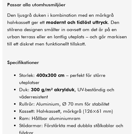
Passar alla utomhusmiljöer
Den ljusgrå duken i kombination med en mörkgrå
halvkassett ger ett
modernt och tidlöst uttryck
. Den
stilrena designen smälter in oavsett om det är på en
urban terrass eller en lantlig uteplats – och gör markisen
till ett diskret men funktionellt tillskott.
Specifikationer
Storlek:
400x300 cm
– perfekt för större
uteplatser
Duk:
300 g/m² akrylduk
, UV-beständig och
väderresistent
Rullrör: Aluminium, Ø 70 mm för stabilitet
Kassett: Halvkassett, mörkgrå (126×61 mm)
Ram: Hållbar aluminiumram
Stödarmar: Förstärkta med dubbla stålkablar och
fjädrar