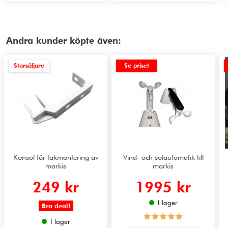
Andra kunder köpte även:
Storsäljare
Se priset
Konsol för takmontering av
Vind- och solautomatik till
markis
markis
249 kr
1995 kr
I lager
Bra deal!
I lager