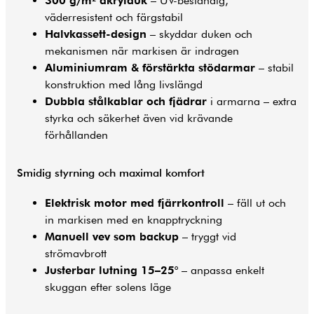
300 g/m² akrylduk
– UV-beständig,
väderresistent och färgstabil
Halvkassett-design
– skyddar duken och
mekanismen när markisen är indragen
Aluminiumram & förstärkta stödarmar
– stabil
konstruktion med lång livslängd
Dubbla stålkablar och fjädrar
i armarna – extra
styrka och säkerhet även vid krävande
förhållanden
Smidig styrning och maximal komfort
Elektrisk motor med fjärrkontroll
– fäll ut och
in markisen med en knapptryckning
Manuell vev som backup
– tryggt vid
strömavbrott
Justerbar lutning 15–25°
– anpassa enkelt
skuggan efter solens läge