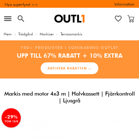
Information
Nya superfynd >>
Hem
>
Trädgård
>
Markiser
>
Terrassmarkis
700+ PRODUKTER I SOMMARENS OUTLET
UPP TILL 67% RABATT + 10% EXTRA
AKTIVERA RABATTEN →
Markis med motor 4x3 m | Halvkassett | Fjärrkontroll
| Ljusgrå
-29%
TOM 13/8