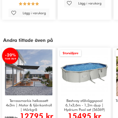
Lägg i varukorg
Lägg i varukorg
Andra tittade även på
Storsäljare
-20%
TOM 30/9
Terrassmarkis helkassett
Bestway stålväggspool
T
4x3m | Motor & fjärrkontroll
6,1x3,6m - 1,2m djup |
| Mörkgrå
Hydrium Pool set (56369)
12795 kr
15495 kr
15988 kr