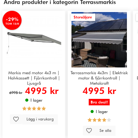
Andra produkter i kategorin Terrassmarkis
Storsäljare
-29%
TOM 13/8
Markis med motor 4x3 m |
Terrassmarkis 4x3m | Elektrisk
Halvkassett | Fjärrkontroll |
motor & fjärrkontroll |
Ljusgrå
Metalcraft
4995 kr
4995 kr
6995 kr
I lager
Bra deal!
I lager
Lägg i varukorg
Se alla