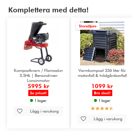
Komplettera med detta!
Storsäljare
Kompostkvarn / Flismaskin
Varmkompost 336 liter för
3.5Hk | Bensindriven
matavfall & trädgårdsavfall
Loncinmotor
5995 kr
1099 kr
Se priset!
Bra deal!
I lager
I lager
Lägg i varukorg
Lägg i varukorg