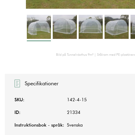
Bild på Tunnelväxthus 9m² | Stålram med PE-plastöver
Specifikationer
SKU:
142-4-15
ID:
21334
Instruktionsbok - språk:
Svenska