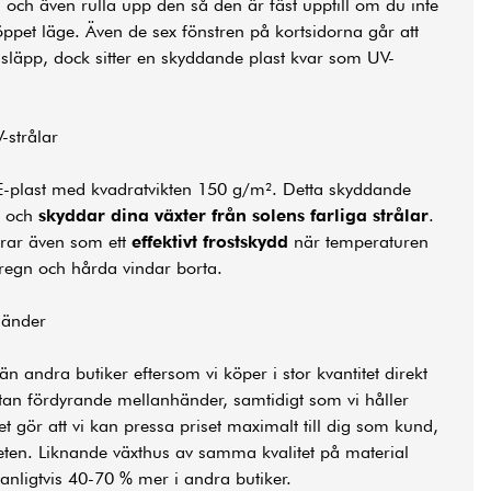
 och även rulla upp den så den är fäst upptill om du inte
i öppet läge. Även de sex fönstren på kortsidorna går att
släpp, dock sitter en skyddande plast kvar som UV-
-strålar
PE-plast med kvadratvikten 150 g/m². Detta skyddande
och
skyddar dina växter från solens farliga strålar
.
erar även som ett
effektivt frostskydd
när temperaturen
 regn och hårda vindar borta.
händer
än andra butiker eftersom vi köper i stor kvantitet direkt
utan fördyrande mellanhänder, samtidigt som vi håller
 gör att vi kan pressa priset maximalt till dig som kund,
eten. Liknande växthus av samma kvalitet på material
anligtvis 40-70 % mer i andra butiker.