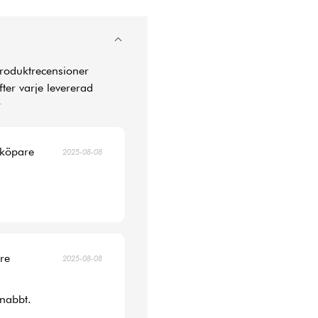
produktrecensioner
ter varje levererad
r
 köpare
2025-08-08
are
2025-08-08
snabbt.