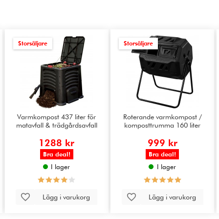
Storsäljare
Storsäljare
Varmkompost 437 liter för
Roterande varmkompost /
matavfall & trädgårdsavfall
komposttrumma 160 liter
1288 kr
999 kr
Bra deal!
Bra deal!
I lager
I lager
Lägg i varukorg
Lägg i varukorg