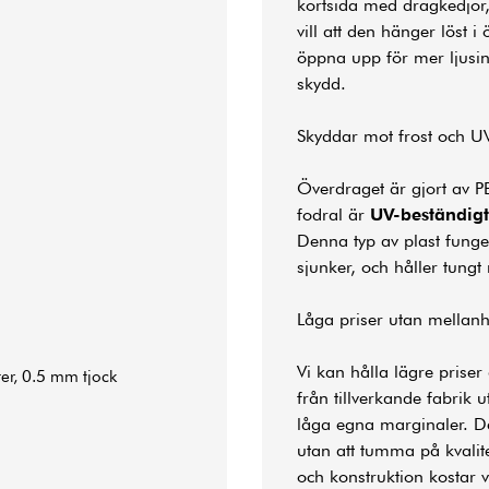
kortsida med dragkedjor,
vill att den hänger löst 
öppna upp för mer ljusin
skydd.
Skyddar mot frost och UV
Överdraget är gjort av 
fodral är
UV-beständigt
Denna typ av plast fung
sjunker, och håller tungt
Låga priser utan mellan
Vi kan hålla lägre priser 
er, 0.5 mm tjock
från tillverkande fabrik 
låga egna marginaler. Det
utan att tumma på kvalit
och konstruktion kostar v