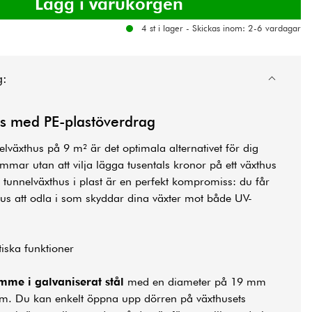
4 st i lager - Skickas inom: 2-6 vardagar
g:
hus med PE-plastöverdrag
lväxthus på 9 m² är det optimala alternativet för dig
ar utan att vilja lägga tusentals kronor på ett växthus
Ett tunnelväxthus i plast är en perfekt kompromiss: du får
xthus att odla i som skyddar dina växter mot både UV-
tiska funktioner
mme i galvaniserat stål
med en diameter på 19 mm
mm. Du kan enkelt öppna upp dörren på växthusets