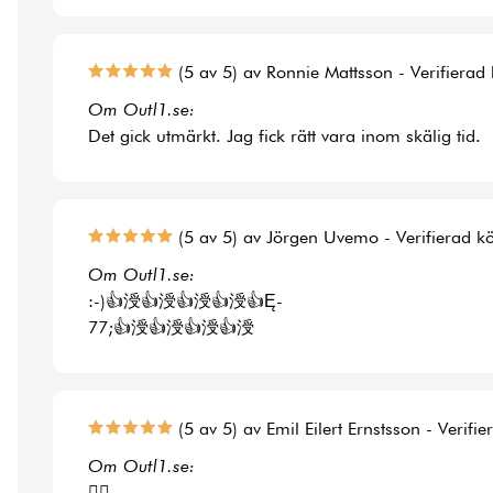
(5 av 5) av Ronnie Mattsson - Verifierad
Om Outl1.se:
Det gick utmärkt. Jag fick rätt vara inom skälig tid.
(5 av 5) av Jörgen Uvemo - Verifierad k
Om Outl1.se:
:-)👍涭👍涭👍涭👍涭👍Ę-
77;👍涭👍涭👍涭👍涭
(5 av 5) av Emil Eilert Ernstsson - Verifi
Om Outl1.se:
👍🏻