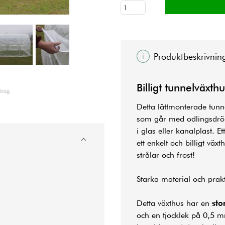
Produktbeskrivnin
Billigt tunnelväxt
drag
Detta lättmonterade tunne
som går med odlingsdrömm
i glas eller kanalplast. 
ett enkelt och billigt vä
strålar och frost!
Starka material och prak
Detta växthus har en
sto
och en tjocklek på 0,5 