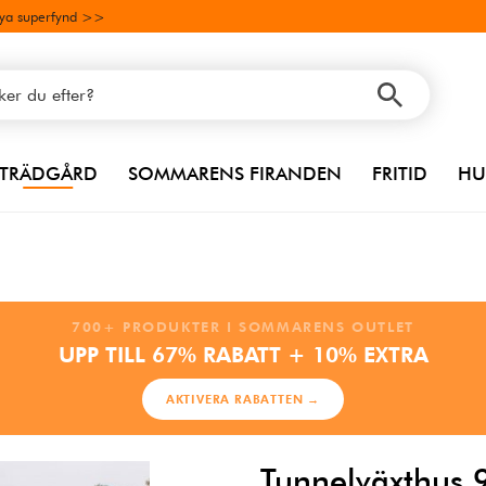
ya superfynd >>
TRÄDGÅRD
SOMMARENS FIRANDEN
FRITID
HU
700+ PRODUKTER I SOMMARENS OUTLET
UPP TILL 67% RABATT + 10% EXTRA
AKTIVERA RABATTEN →
Tunnelväxthus 