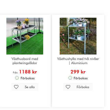
Växthusbord med
Växthushylla med två nivåer
planteringslådor
| Aluminium
1188 kr
299 kr
Från:
Förbokas
Förbokas
Se alla
Förboka