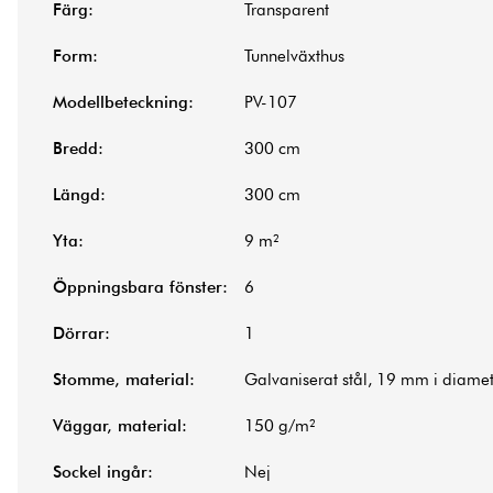
Färg:
Transparent
Form:
Tunnelväxthus
Modellbeteckning:
PV-107
Bredd:
300 cm
Längd:
300 cm
Yta:
9 m²
Öppningsbara fönster:
6
Dörrar:
1
Stomme, material:
Galvaniserat stål, 19 mm i diamet
Väggar, material:
150 g/m²
Sockel ingår:
Nej