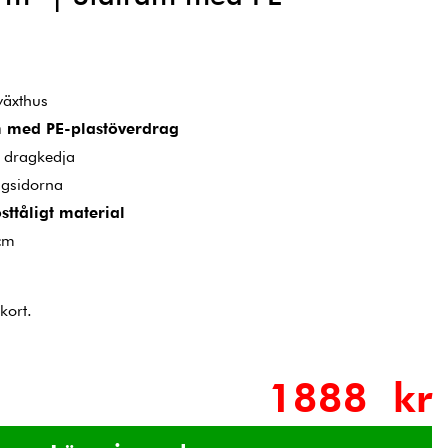
 växthus
m med PE-plastöverdrag
 dragkedja
ngsidorna
sttåligt material
cm
kort.
1888 kr