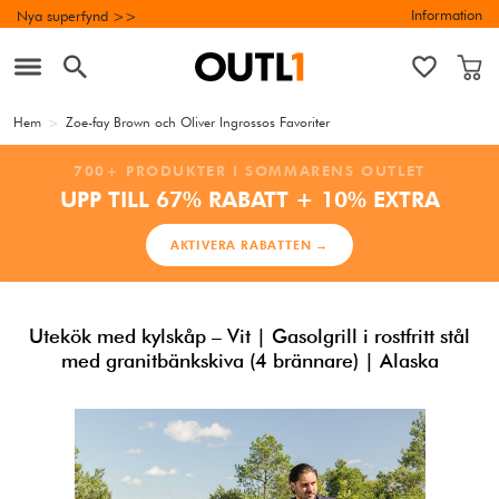
Information
Nya superfynd >>
Hem
>
Zoe-fay Brown och Oliver Ingrossos Favoriter
700+ PRODUKTER I SOMMARENS OUTLET
UPP TILL 67% RABATT + 10% EXTRA
AKTIVERA RABATTEN →
Utekök med kylskåp – Vit | Gasolgrill i rostfritt stål
med granitbänkskiva (4 brännare) | Alaska