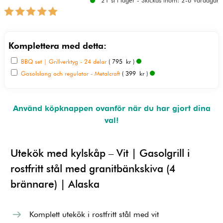
21 st i lager - Skickas inom: 2-6 vardagar
Komplettera med detta:
BBQ set | Grillverktyg - 24 delar
( 795 kr )
Gasolslang och regulator - Metalcraft
( 399 kr )
Använd köpknappen ovanför när du har gjort dina
val!
Utekök med kylskåp – Vit | Gasolgrill i
rostfritt stål med granitbänkskiva (4
brännare) | Alaska
Komplett utekök i rostfritt stål med vit