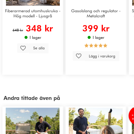
Fiberarmerad utomhuskruka -
Gasolslang och regulator -
S
Hög modell - Ljusgrå
Metalcraft
348 kr
399 kr
648 kr
I lager
I lager
Se alla
Lägg i varukorg
Andra tittade även på
T