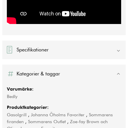
Specifikationer
Kategorier & taggar
Varumärke:
Bedly
Produktkategorier:
Gasolgrill
,
Johanna Öholms Favoriter
,
Sommarens
firanden
,
Sommarens Outlet
,
Zoe-fay Brown och