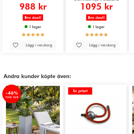
988 kr
1095 kr
Bra deal!
Bra deal!
I lager
I lager
Lägg i varukorg
Lägg i varukorg
Andra kunder köpte även:
Se priset
-46%
TOM 10/8