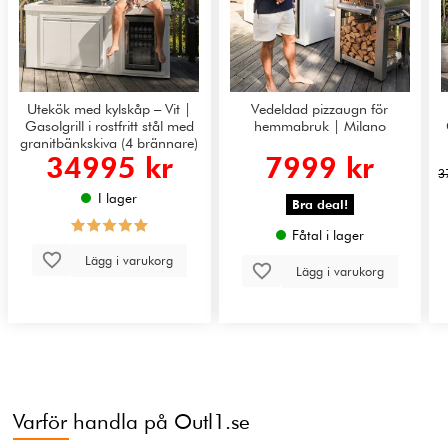
Utekök med kylskåp – Vit |
Vedeldad pizzaugn för
Gasolgrill i rostfritt stål med
hemmabruk | Milano
granitbänkskiva (4 brännare)
34995 kr
7999 kr
| Alaska
3
I lager
Bra deal!
Fåtal i lager
Lägg i varukorg
Lägg i varukorg
Varför handla på Outl1.se