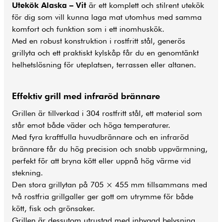
Utekök Alaska – Vit
är ett komplett och stilrent utekök
för dig som vill kunna laga mat utomhus med samma
komfort och funktion som i ett inomhuskök.
Med en robust konstruktion i rostfritt stål, generös
grillyta och ett praktiskt kylskåp får du en genomtänkt
helhetslösning för uteplatsen, terrassen eller altanen.
Effektiv
grill
med infraröd brännare
Grillen är tillverkad i 304 rostfritt stål, ett material som
står emot både väder och höga temperaturer.
Med fyra kraftfulla huvudbrännare och en infraröd
brännare får du hög precision och snabb uppvärmning,
perfekt för att bryna kött eller uppnå hög värme vid
stekning.
Den stora grillytan på 705 × 455 mm tillsammans med
två rostfria grillgaller ger gott om utrymme för både
kött, fisk och grönsaker.
Grillen är dessutom utrustad med inbyggd belysning,