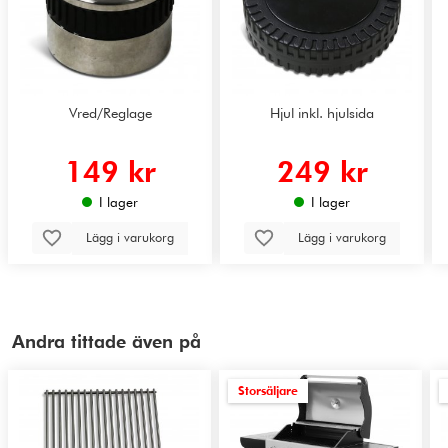
Vred/Reglage
Hjul inkl. hjulsida
149 kr
249 kr
I lager
I lager
Lägg i varukorg
Lägg i varukorg
Andra tittade även på
Storsäljare