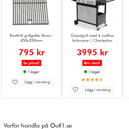
Rostfritt grillgaller 8mm -
Gasolgrill med 4 rostfria
450x350mm
brännare | Charleston
795 kr
3995 kr
Se priset!
Bra deal!
I lager
I lager
Lägg i varukorg
Lägg i varukorg
Varför handla på Outl1.se