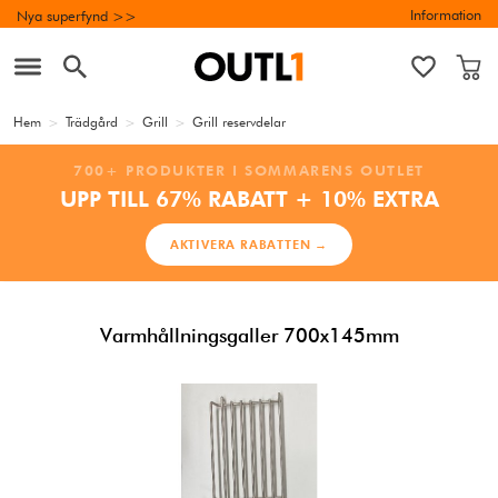
Information
Nya superfynd >>
Hem
>
Trädgård
>
Grill
>
Grill reservdelar
700+ PRODUKTER I SOMMARENS OUTLET
UPP TILL 67% RABATT + 10% EXTRA
AKTIVERA RABATTEN →
Varmhållningsgaller 700x145mm