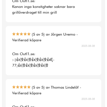
Om Outl1.se:
Kanon inga konstigheter saknar bara
grillöverdraget till min grill
(5 av 5) av Jörgen Uvemo -
Verifierad köpare
2025-08-08
Om Outl1.se:
:-)👍涭👍涭👍涭👍涭👍Ę-
77;👍涭👍涭👍涭👍涭
(5 av 5) av Thomas Lindelöf -
Verifierad köpare
2025-08-08
Om Outl1.se: