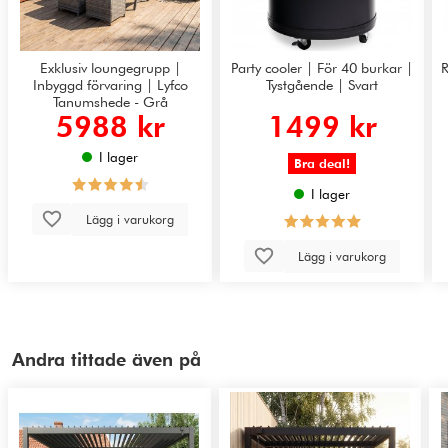
Exklusiv loungegrupp |
Party cooler | För 40 burkar |
R
Inbyggd förvaring | Lyfco
Tystgående | Svart
Tanumshede - Grå
5988 kr
1499 kr
I lager
Bra deal!
I lager
Lägg i varukorg
Lägg i varukorg
Andra tittade även på