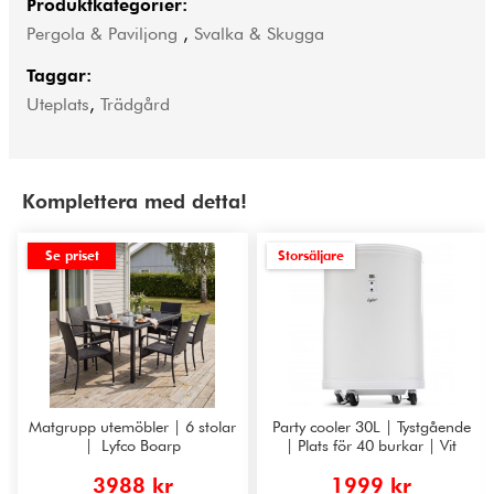
Produktkategorier:
Pergola & Paviljong
,
Svalka & Skugga
Taggar:
Uteplats
,
Trädgård
Komplettera med detta!
Se priset
Storsäljare
Matgrupp utemöbler | 6 stolar
Party cooler 30L | Tystgående
| Lyfco Boarp
| Plats för 40 burkar | Vit
3988 kr
1999 kr