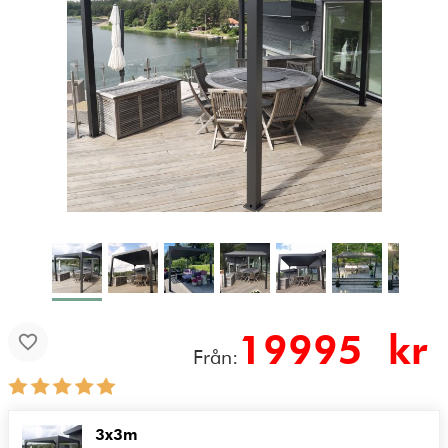
19995
kr
Från:
3x3m