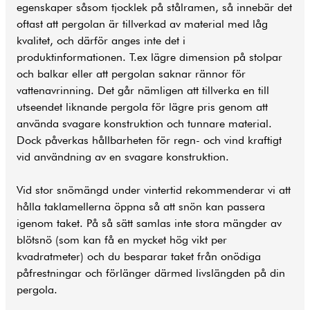
egenskaper såsom tjocklek på stålramen, så innebär det
oftast att pergolan är tillverkad av material med låg
kvalitet, och därför anges inte det i
produktinformationen. T.ex lägre dimension på stolpar
och balkar eller att pergolan saknar rännor för
vattenavrinning. Det går nämligen att tillverka en till
utseendet liknande pergola för lägre pris genom att
använda svagare konstruktion och tunnare material.
Dock påverkas hållbarheten för regn- och vind kraftigt
vid användning av en svagare konstruktion.
Vid stor snömängd under vintertid rekommenderar vi att
hålla taklamellerna öppna så att snön kan passera
igenom taket. På så sätt samlas inte stora mängder av
blötsnö (som kan få en mycket hög vikt per
kvadratmeter) och du besparar taket från onödiga
påfrestningar och förlänger därmed livslängden på din
pergola.