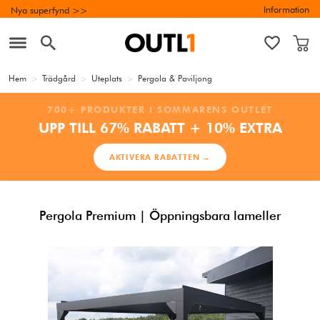
Information
Nya superfynd >>
Hem
>
Trädgård
>
Uteplats
>
Pergola & Paviljong
700+ PRODUKTER I SOMMARENS OUTLET
UPP TILL 67% RABATT + 10% EXTRA
AKTIVERA RABATTEN →
Pergola Premium | Öppningsbara lameller