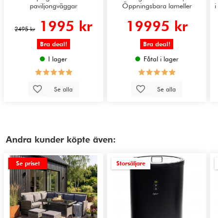
paviljongväggar
Öppningsbara lameller
i
1995 kr
19995 kr
2495 kr
Bra deal!
Bra deal!
I lager
Fåtal i lager
Se alla
Se alla
Andra kunder köpte även:
Se priset
Storsäljare