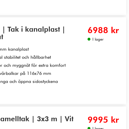
 Tak i kanalplast |
6988 kr
t
I lager
6 mm kanalplast
stabilitet och hållbarhet
er och myggnät för extra komfort
tvärbalkar på 116x76 mm
tänga och öppna sidostyckena
amelltak | 3x3 m | Vit
9995 kr
I lager