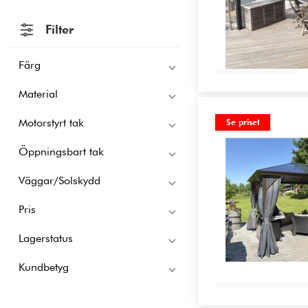
Filter
Se alla
Färg
Material
Motorstyrt tak
Se priset
Öppningsbart tak
Väggar/Solskydd
Pris
Lagerstatus
Kundbetyg
Lägg i var