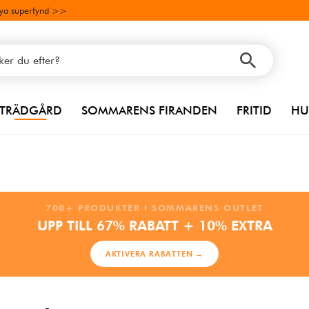
ya superfynd >>
TRÄDGÅRD
SOMMARENS FIRANDEN
FRITID
HU
700+ PRODUKTER I SOMMARENS OUTLET
UPP TILL 67% RABATT + 10% EXTRA
AKTIVERA RABATTEN →