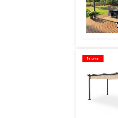
Lägg i var
Se priset