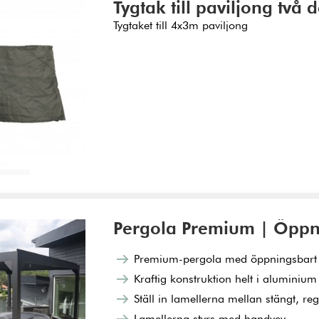
Tygtak till paviljong två 
Tygtaket till 4x3m paviljong
ukorg
Pergola Premium | Öppn
Premium-pergola med öppningsbart 
Kraftig konstruktion helt i aluminium
Ställ in lamellerna mellan stängt, re
Lamellerna styrs med handvev