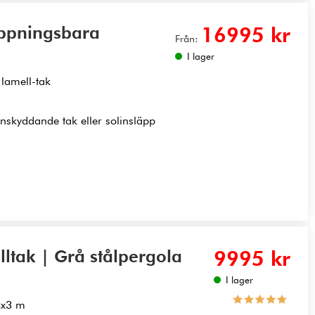
Öppningsbara
16995 kr
Från:
I lager
lamell-tak
gnskyddande tak eller solinsläpp
ltak | Grå stålpergola
9995 kr
I lager
 4x3 m