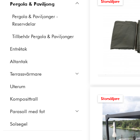
Storsäljare
Pergola & Paviljong
Pergola & Paviljonger -
Reservdelar
Tillbehör Pergola & Paviljonger
Entrétak
Altantak
Lägg i var
Terrassvärmare
Uterum
Komposittrall
Storsäljare
Parasoll med fot
Solsegel