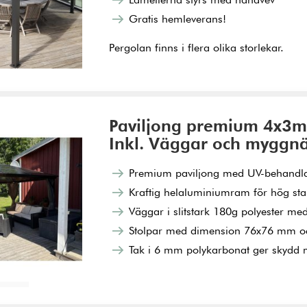
Gratis hemleverans!
Pergolan finns i flera olika storlekar.
Paviljong premium 4x3m |
Inkl. Väggar och myggnä
Premium paviljong med UV-behandla
Kraftig helaluminiumram för hög stab
Väggar i slitstark 180g polyester m
Stolpar med dimension 76x76 mm o
Tak i 6 mm polykarbonat ger skydd 
ukorg