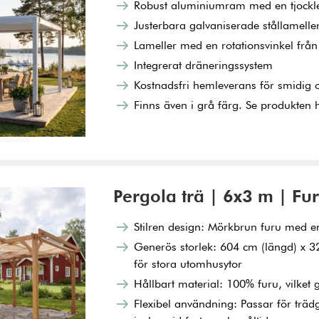
Robust aluminiumram med en tjockl
Justerbara galvaniserade stållamelle
Lameller med en rotationsvinkel från 
Integrerat dräneringssystem
Kostnadsfri hemleverans för smidig 
Finns även i grå färg. Se produkten 
ukorg
Pergola trä | 6x3 m | Fu
Stilren design: Mörkbrun furu med en
Generös storlek: 604 cm (längd) x 3
för stora utomhusytor
Hållbart material: 100% furu, vilket 
Flexibel användning: Passar för trä