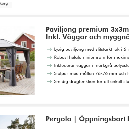
ukorg
Paviljong premium 3x3m |
Inkl. Väggar och myggnä
Lyxig paviljong med slitstarkt tak i 
Robust helaluminiumram för maximal 
Inkluderar väggar i mörkgrå polyest
Stolpar med måtten 76x76 mm och 
Smidig dragfunktion för att enkelt s
ukorg
Pergola | Öppningsbart l