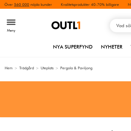
Över
560 000
nöjda kunder
Kvalitetsprodukter 40-70% billigare
N
Meny
NYA SUPERFYND
NYHETER
Hem
>
Trädgård
>
Uteplats
>
Pergola & Paviljong