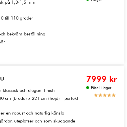
ek på 1,3-1,5 mm
r
0 till 110 grader
och bekväm beställning
här
ru
7999 kr
Fåtal i lager
 klassisk och elegant finish
20 cm (bredd) x 221 cm (höjd) - perfekt
ger en robust och naturlig känsla
dgårdar, uteplatser och som skuggande