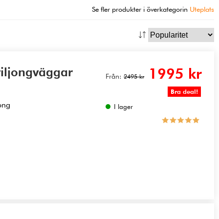
Se fler produkter i överkategorin
Uteplats
viljongväggar
1995 kr
Från:
2495 kr
Bra deal!
ong
I lager