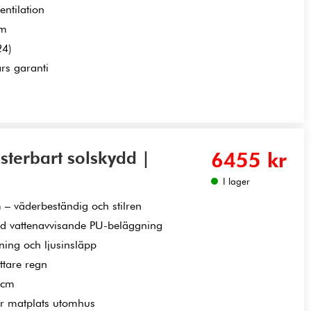
entilation
mm
24)
rs garanti
terbart solskydd |
6455 kr
I lager
– väderbeständig och stilren
med vattenavvisande PU-beläggning
ning och ljusinsläpp
ttare regn
 cm
ler matplats utomhus