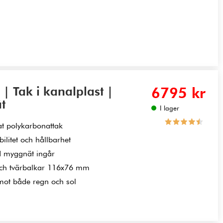
 Tak i kanalplast |
6795 kr
t
I lager
t polykarbonattak
ilitet och hållbarhet
ed myggnät ingår
ch tvärbalkar 116x76 mm
mot både regn och sol