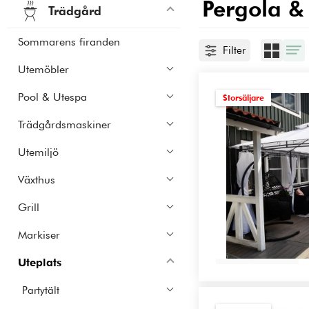
Pergola &
Trädgård
Sommarens firanden
Filter
Utemöbler
Pool & Utespa
Storsäljare
Trädgårdsmaskiner
Utemiljö
Växthus
Grill
Markiser
Se alla
Uteplats
Partytält