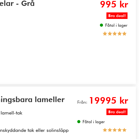
delar - Grå
995 kr
Bra deal!
Fåtal i lager
ingsbara lameller
19995 kr
Från:
Bra deal!
lamell-tak
Fåtal i lager
gnskyddande tak eller solinsläpp