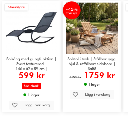
Storsäljare
-45%
TOM 9/8
Solsäng med gungfunktion |
Solstol i teak | Ställbar rygg,
Svart texturerad |
hjul & utfällbart sidobord |
146×62×89 cm |
Saltö
599 kr
1759 kr
Havstenssund 2026
3195 kr
I lager
Bra deal!
Lägg i varukorg
I lager
Lägg i varukorg