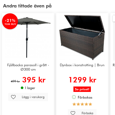
Andra tittade även på
-21%
TOM 30/9
Fjällbacka parasoll i grått -
Dynbox i konstrotting | Brun
R
Ø300 cm
395 kr
1299 kr
499 kr
I lager
Se priset!
Lägg i varukorg
Förbokas
Förboka