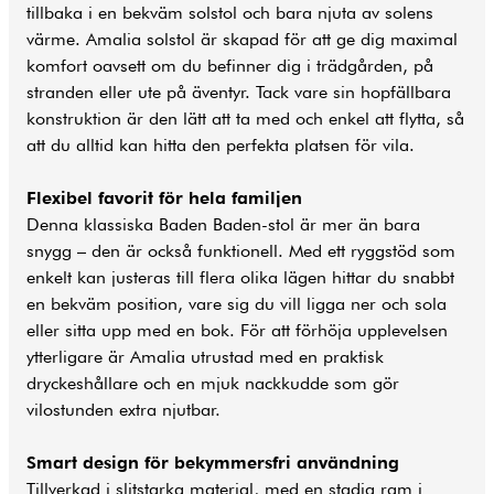
tillbaka i en bekväm solstol och bara njuta av solens
värme. Amalia solstol är skapad för att ge dig maximal
komfort oavsett om du befinner dig i trädgården, på
stranden eller ute på äventyr. Tack vare sin hopfällbara
konstruktion är den lätt att ta med och enkel att flytta, så
att du alltid kan hitta den perfekta platsen för vila.
Flexibel favorit för hela familjen
Denna klassiska Baden Baden-stol är mer än bara
snygg – den är också funktionell. Med ett ryggstöd som
enkelt kan justeras till flera olika lägen hittar du snabbt
en bekväm position, vare sig du vill ligga ner och sola
eller sitta upp med en bok. För att förhöja upplevelsen
ytterligare är Amalia utrustad med en praktisk
dryckeshållare och en mjuk nackkudde som gör
vilostunden extra njutbar.
Smart design för bekymmersfri användning
Tillverkad i slitstarka material, med en stadig ram i