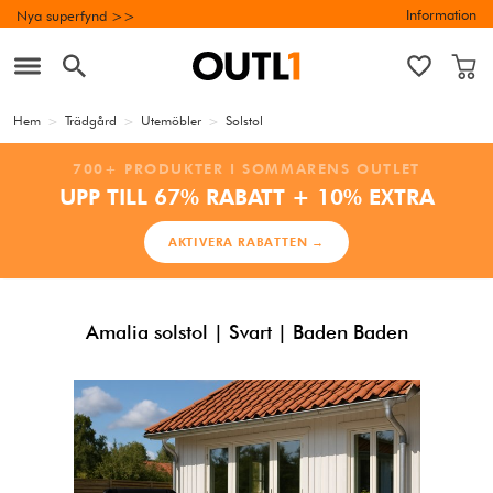
Information
Nya superfynd >>
Hem
>
Trädgård
>
Utemöbler
>
Solstol
700+ PRODUKTER I SOMMARENS OUTLET
UPP TILL 67% RABATT + 10% EXTRA
AKTIVERA RABATTEN →
Amalia solstol | Svart | Baden Baden