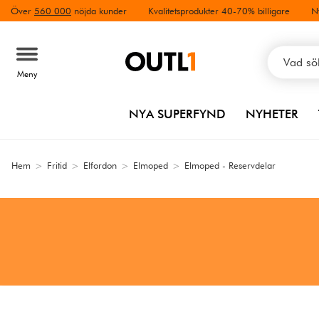
Över
560 000
nöjda kunder
Kvalitetsprodukter 40-70% billigare
N
Meny
NYA SUPERFYND
NYHETER
Hem
>
Fritid
>
Elfordon
>
Elmoped
>
Elmoped - Reservdelar