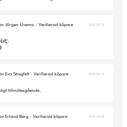
av Jörgen Uvemo - Verifierad köpare
2025-08-08
👍Ę-
涭
av Eva Stregfelt - Verifierad köpare
2025-08-10
digt tillmötesgående.
av Erland Berg - Verifierad köpare
2025-08-08