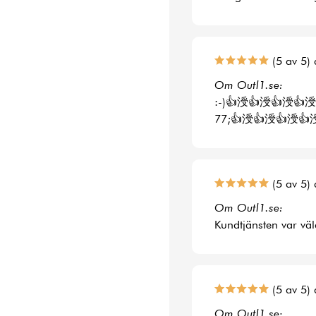
(5 av 5) 
Om Outl1.se:
:-)👍涭👍涭👍涭👍涭
77;👍涭👍涭👍涭👍
(5 av 5) 
Om Outl1.se:
Kundtjänsten var väl
(5 av 5) 
Om Outl1.se: