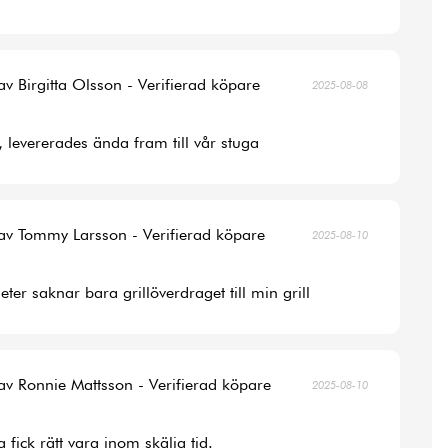
av Birgitta Olsson - Verifierad köpare
2025-08-08
, levererades ända fram till vår stuga
av Tommy Larsson - Verifierad köpare
2025-08-10
ter saknar bara grillöverdraget till min grill
av Ronnie Mattsson - Verifierad köpare
2025-08-10
 fick rätt vara inom skälig tid.