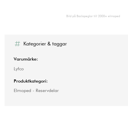
Bild på Backspeglar till 2000w elmoped
Kategorier & taggar
Varumärke:
Lyfco
Produktkategori:
Elmoped - Reservdelar