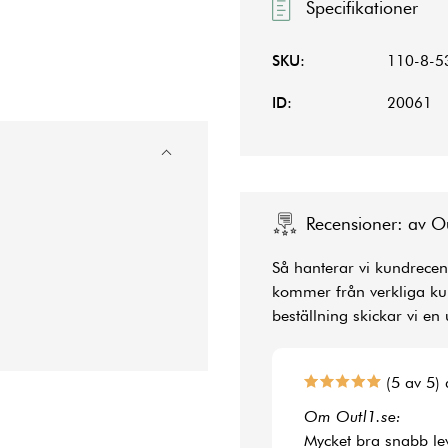
Specifikationer
SKU:
110-8-5
ID:
20061
Recensioner: av O
Så hanterar vi kundrecens
kommer från verkliga kun
beställning skickar vi en 
(5 av 5) 
Om Outl1.se:
Mycket bra snabb le