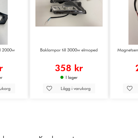
ed 2000w
Baklampor till 3000w elmoped
Magnetsen
r
358 kr
er
I lager
rukorg
Lägg i varukorg