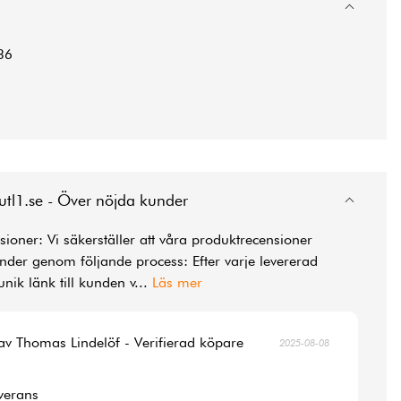
36
utl1.se - Över nöjda kunder
ioner: Vi säkerställer att våra produktrecensioner
der genom följande process: Efter varje levererad
unik länk till kunden v
...
Läs mer
av Thomas Lindelöf - Verifierad köpare
2025-08-08
verans