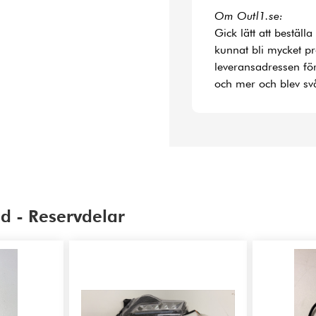
Om Outl1.se:
Gick lätt att bestäl
kunnat bli mycket p
leveransadressen fö
och mer och blev svå
d - Reservdelar