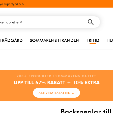
ya superfynd >>
TRÄDGÅRD
SOMMARENS FIRANDEN
FRITID
HU
700+ PRODUKTER I SOMMARENS OUTLET
UPP TILL 67% RABATT + 10% EXTRA
AKTIVERA RABATTEN →
Backspeglar ti