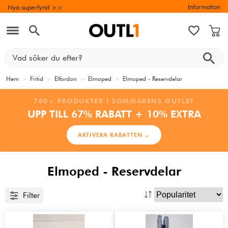
Information
Nya superfynd >>
Hem
>
Fritid
>
Elfordon
>
Elmoped
>
Elmoped - Reservdelar
700+ PRODUKTER I SOMMARENS OUTLET
UPP TILL 67% RABATT + 10% EXTRA
AKTIVERA RABATTEN →
Elmoped - Reservdelar
Filter