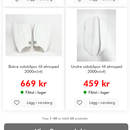
Bakre sidokåpor till elmoped
Undre sidokåpor till elmoped
2000w(vit)
2000w(vit)
669 kr
459 kr
Fåtal i lager
Fåtal i lager
Lägg i varukorg
Lägg i varukorg
Visar
1-40
av totalt
50
produkter