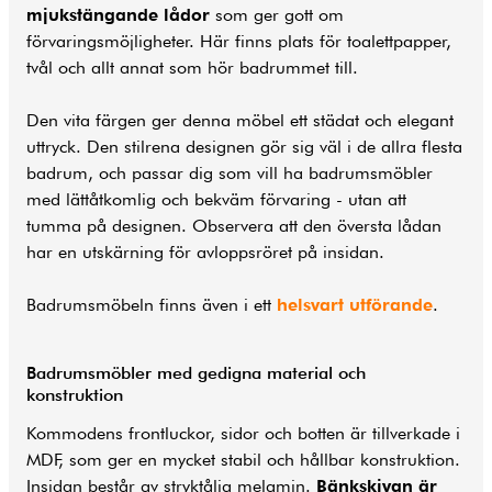
mjukstängande lådor
som ger gott om
förvaringsmöjligheter. Här finns plats för toalettpapper,
tvål och allt annat som hör badrummet till.
Den vita färgen ger denna möbel ett städat och elegant
uttryck. Den stilrena designen gör sig väl i de allra flesta
badrum, och passar dig som vill ha badrumsmöbler
med lättåtkomlig och bekväm förvaring - utan att
tumma på designen. Observera att den översta lådan
har en utskärning för avloppsröret på insidan.
Badrumsmöbeln finns även i ett
helsvart utförande
.
Badrumsmöbler med gedigna material och
konstruktion
Kommodens frontluckor, sidor och botten är tillverkade i
MDF, som ger en mycket stabil och hållbar konstruktion.
Insidan består av stryktålig melamin.
Bänkskivan är