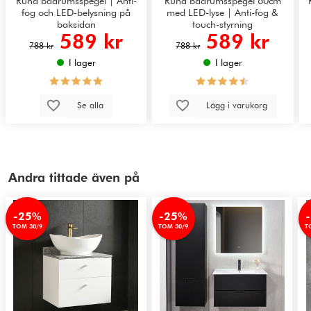
Rund badrumsspegel | Anti-
Rund badrumsspegel 60cm
fog och LED-belysning på
med LED-lyse | Anti-fog &
baksidan
touch-styrning
589 kr
589 kr
788 kr
788 kr
I lager
I lager
Se alla
Lägg i varukorg
Andra tittade även på
-25%
-25%
TOM 30/9
TOM 30/9
T