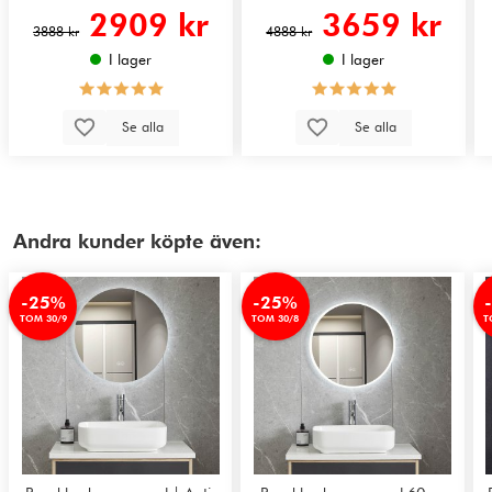
2909 kr
3659 kr
3888 kr
4888 kr
I lager
I lager
Se alla
Se alla
Andra kunder köpte även:
-25%
-25%
TOM 30/9
TOM 30/8
T