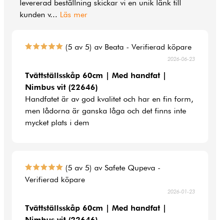
levererad beställning skickar vi en unik länk till
kunden v
...
Läs mer
(5 av 5) av Beata - Verifierad köpare
2026-06-23
Tvättställsskåp 60cm | Med handfat |
Nimbus vit (22646)
Handfatet är av god kvalitet och har en fin form,
men lådorna är ganska låga och det finns inte
mycket plats i dem
(5 av 5) av Safete Qupeva -
Verifierad köpare
2026-01-23
Tvättställsskåp 60cm | Med handfat |
Nimbus vit (22646)