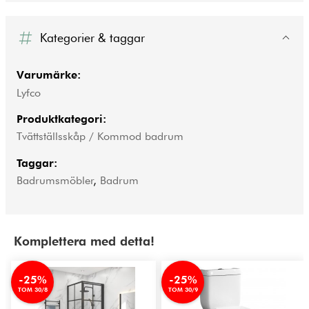
Kategorier & taggar
Varumärke:
Lyfco
Produktkategori:
Tvättställsskåp / Kommod badrum
Taggar:
Badrumsmöbler
,
Badrum
Komplettera med detta!
-25%
-25%
TOM 30/8
TOM 30/9