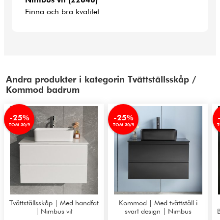
Finna och bra kvalitet
Andra produkter i kategorin Tvättställsskåp /
Kommod badrum
-25%
-25%
TOM 30/9
TOM 30/9
T
Tvättställsskåp | Med handfat
Kommod | Med tvättställ i
| Nimbus vit
svart design | Nimbus