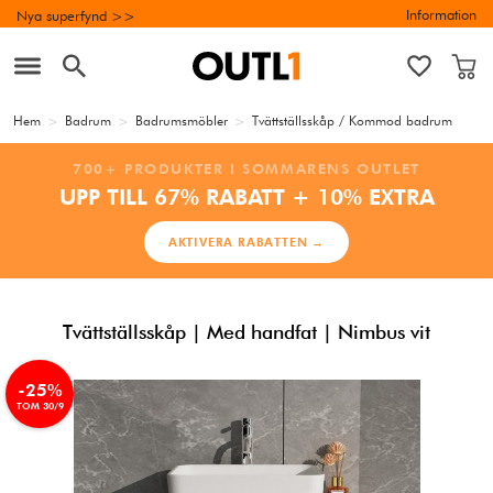
Information
Nya superfynd >>
Hem
>
Badrum
>
Badrumsmöbler
>
Tvättställsskåp / Kommod badrum
700+ PRODUKTER I SOMMARENS OUTLET
UPP TILL 67% RABATT + 10% EXTRA
AKTIVERA RABATTEN →
Tvättställsskåp | Med handfat | Nimbus vit
-25%
TOM 30/9