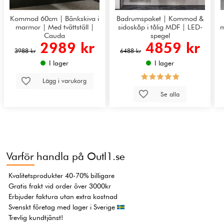
Kommod 60cm | Bänkskiva i
Badrumspaket | Kommod &
marmor | Med tvättställ |
sidoskåp i tålig MDF | LED-
m
Cauda
spegel
2989 kr
4859 kr
3988 kr
6488 kr
I lager
I lager
Lägg i varukorg
Se alla
Varför handla på Outl1.se
Kvalitetsprodukter 40-70% billigare
Gratis frakt vid order över 3000kr
Erbjuder faktura utan extra kostnad
Svenskt företag med lager i Sverige
Trevlig kundtjänst!