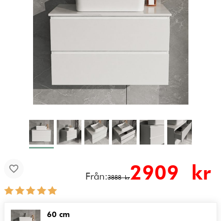
2909
kr
Från:
3888 kr
60 cm