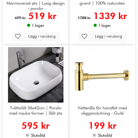
Marmorerad yta | Lyxig design
granit | 100% natursten
i porslin
519 kr
1339 kr
699 kr
1788 kr
I lager
I lager
Lägg i varukorg
Lägg i varukorg
Tvättställ 56x42cm | Porslin
Vattenlås för handfat med
med mjuka former | Slät yta
vägganslutning - Guld
595 kr
199 kr
Slutsåld
Slutsåld