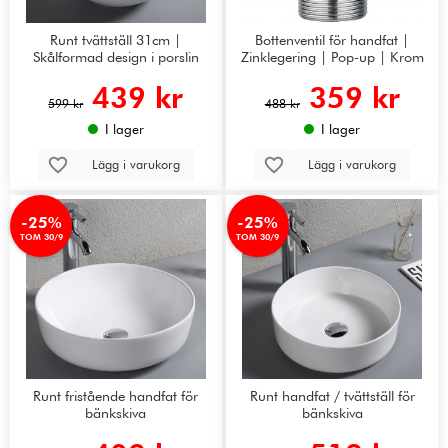
Runt tvättställ 31cm |
Bottenventil för handfat |
Skålformad design i porslin
Zinklegering | Pop-up | Krom
439 kr
359 kr
599 kr
488 kr
I lager
I lager
Lägg i varukorg
Lägg i varukorg
-25%
-25%
TOM 30/9
TOM 30/9
Runt fristående handfat för
Runt handfat / tvättställ för
bänkskiva
bänkskiva