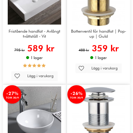
Fristående handfat - Avlångt
Bottenventil för handfat | Pop-
tvättställ - Vit
up | Guld
589 kr
359 kr
795 kr
488 kr
I lager
I lager
Lägg i varukorg
Lägg i varukorg
-27%
-26%
TOM 30/9
TOM 30/9