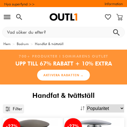
Information
Nya superfynd >>
Hem
>
Badrum
>
Handfat & tvättställ
700+ PRODUKTER I SOMMARENS OUTLET
UPP TILL 67% RABATT + 10% EXTRA
AKTIVERA RABATTEN →
Handfat & tvättställ
Filter
-27%
-27%