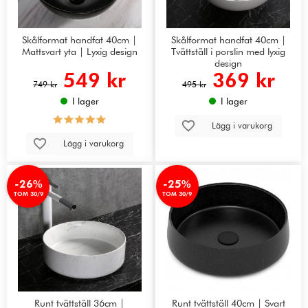
Skålformat handfat 40cm |
Skålformat handfat 40cm |
Mattsvart yta | Lyxig design
Tvättställ i porslin med lyxig
design
549 kr
369 kr
749 kr
495 kr
I lager
I lager
Lägg i varukorg
Lägg i varukorg
-26%
-25%
TOM 30/9
TOM 30/9
Runt tvättställ 36cm |
Runt tvättställ 40cm | Svart