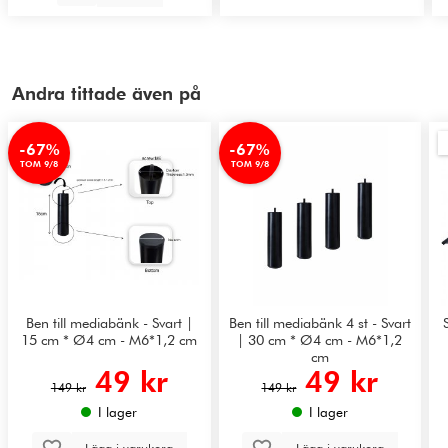
Andra tittade även på
-67%
-67%
TOM 9/8
TOM 9/8
Ben till mediabänk - Svart |
Ben till mediabänk 4 st - Svart
15 cm * Ø4 cm - M6*1,2 cm
| 30 cm * Ø4 cm - M6*1,2
cm
49 kr
49 kr
149 kr
149 kr
I lager
I lager