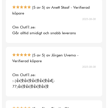
(5 av 5) av Anett Staaf - Verifierad
köpare
2025-08-08
Om Outl1.se:
Går alltid smidigt och snabb leverans
(5 av 5) av Jörgen Uvemo -
Verifierad köpare
2025-08-08
Om Outl1.se:
:-)👍涭👍涭👍涭👍涭👍Ę-
77;👍涭👍涭👍涭👍涭