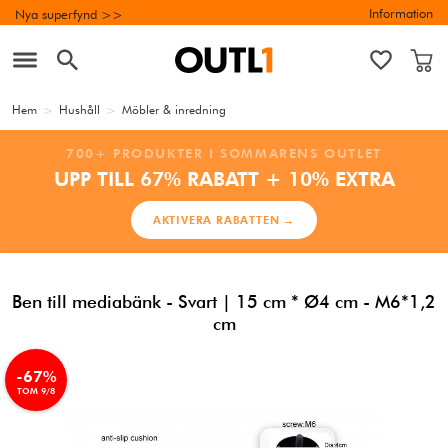
Information
Nya superfynd >>
Hem
>
Hushåll
>
Möbler & inredning
700+ PRODUKTER I SOMMARENS OUTLET
UPP TILL 67% RABATT + 10% EXTRA
AKTIVERA RABATTEN →
Ben till mediabänk - Svart | 15 cm * Ø4 cm - M6*1,2
cm
-67%
TOM 9/8