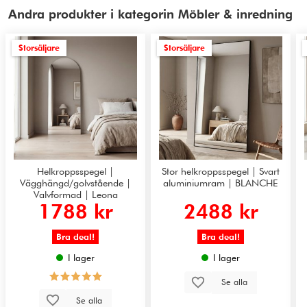
Andra produkter i kategorin Möbler & inredning
Storsäljare
Storsäljare
Helkroppsspegel |
Stor helkroppsspegel | Svart
Vägghängd/golvstående |
aluminiumram | BLANCHE
Valvformad | Leona
1788 kr
2488 kr
Bra deal!
Bra deal!
I lager
I lager
Se alla
Se alla