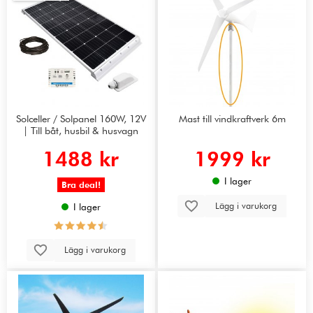
Solceller / Solpanel 160W, 12V
Mast till vindkraftverk 6m
| Till båt, husbil & husvagn
1488 kr
1999 kr
I lager
Bra deal!
Lägg i varukorg
I lager
Lägg i varukorg