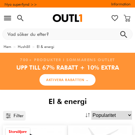
Information
Nya superfynd >>
Hem
>
Hushåll
>
El & energi
700+ PRODUKTER I SOMMARENS OUTLET
UPP TILL 67% RABATT + 10% EXTRA
AKTIVERA RABATTEN →
El & energi
Filter
Storsäljare