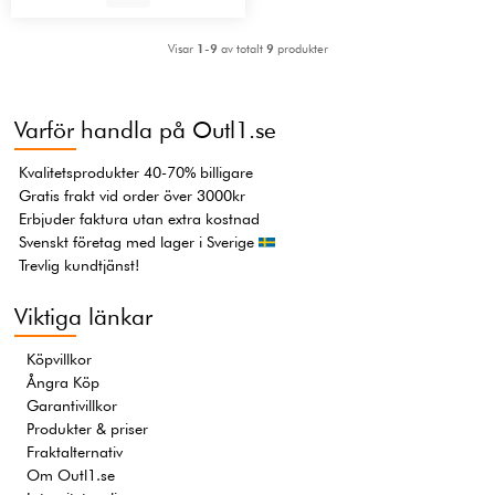
Visar
1-9
av totalt
9
produkter
Varför handla på Outl1.se
Kvalitetsprodukter 40-70% billigare
Gratis frakt vid order över 3000kr
Erbjuder faktura utan extra kostnad
Svenskt företag med lager i Sverige
Trevlig kundtjänst!
Viktiga länkar
Köpvillkor
Ångra Köp
Garantivillkor
Produkter & priser
Fraktalternativ
Om Outl1.se