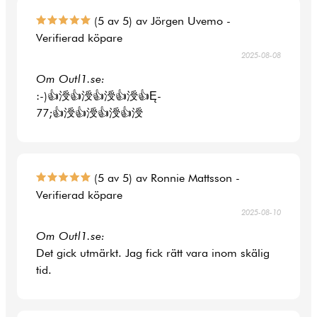
(5 av 5) av Jörgen Uvemo -
Verifierad köpare
2025-08-08
Om Outl1.se:
:-)👍涭👍涭👍涭👍涭👍Ę-
77;👍涭👍涭👍涭👍涭
(5 av 5) av Ronnie Mattsson -
Verifierad köpare
2025-08-10
Om Outl1.se:
Det gick utmärkt. Jag fick rätt vara inom skälig
tid.