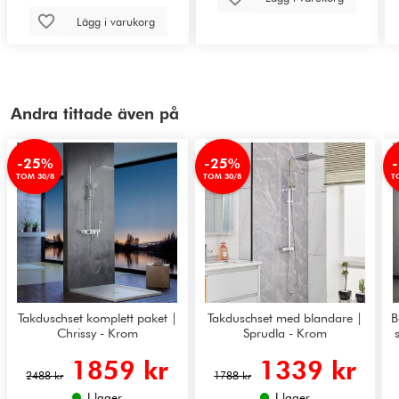
Lägg i varukorg
Andra tittade även på
-25%
-25%
TOM 30/8
TOM 30/8
T
Takduschset komplett paket |
Takduschset med blandare |
B
Chrissy - Krom
Sprudla - Krom
1859 kr
1339 kr
2488 kr
1788 kr
I lager
I lager