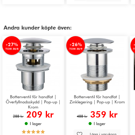
Andra kunder köpte även:
-27%
-26%
TOM 30/8
TOM 30/9
T
Bottenventil för handfat |
Bottenventil för handfat |
Överfyllnadsskydd | Pop-up |
Zinklegering | Pop-up | Krom
Krom
209 kr
359 kr
288 kr
488 kr
I lager
I lager
Lägg i varukorg