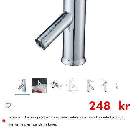
248 kr
Slutsåld - Denna produkt finns tyvärr inte i lager och kan inte beställas
förrän vi åter har den i lager.