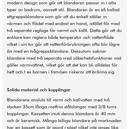
modern design som gör att blandaren passar in i alla
typer av badrum, oavsett stil. Blandaren är en så kallad
ettgreppsblandare som gör att du enkelt ställer in
värmen och flödet med endast en hand, istället för med
två separata reglage för varmt och kallt. Detta gör att du
enklare kan reglera både temperatur och vattenflöde
vilket i sin tur gör att vattenförbrukningen ofta blir lägre
än med en tvågreppsblandare. Dessutom saknar
blandare med två separata vred säkerhetsfunktioner vad
gäller varmvattnet, vilket gör att det kan bli alldeles för
hett och t ex barnen i familjen riskerar att bränna sig.
Solida material och kopplingar
Blandarens ansluts till varm och kallvatten med två
stycken 35cm långa rostfria stålslangar med 3/8 tums
kopplingar. Kassetten inuti denna blandare är 40 mm
och är keramisk. Många billiga blandare på marknaden
har en kassett som är gjord i plast vilket inte anses lika