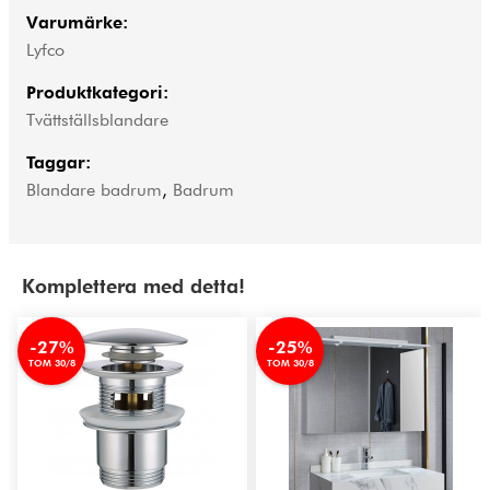
Varumärke:
Lyfco
Produktkategori:
Tvättställsblandare
Taggar:
Blandare badrum
,
Badrum
Komplettera med detta!
-27%
-25%
TOM 30/8
TOM 30/8