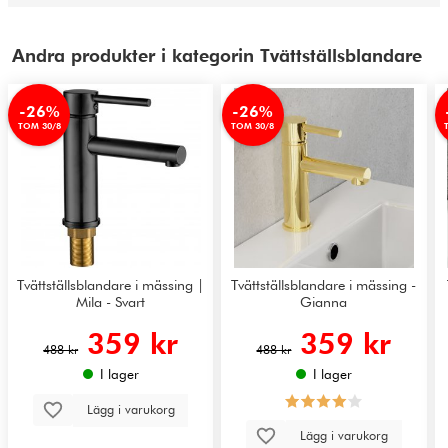
Andra produkter i kategorin Tvättställsblandare
-26%
-26%
TOM 30/8
TOM 30/8
Tvättställsblandare i mässing |
Tvättställsblandare i mässing -
Mila - Svart
Gianna
359 kr
359 kr
488 kr
488 kr
I lager
I lager
Lägg i varukorg
Lägg i varukorg