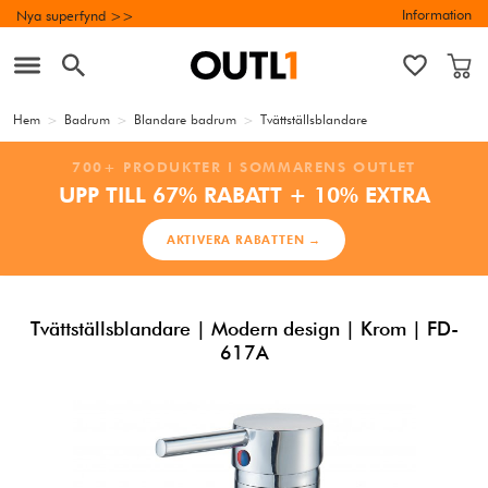
Information
Nya superfynd >>
Hem
>
Badrum
>
Blandare badrum
>
Tvättställsblandare
700+ PRODUKTER I SOMMARENS OUTLET
UPP TILL 67% RABATT + 10% EXTRA
AKTIVERA RABATTEN →
Tvättställsblandare | Modern design | Krom | FD-
617A