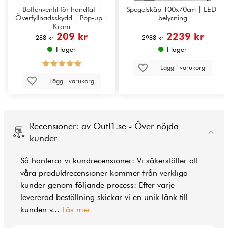
Bottenventil för handfat |
Spegelskåp 100x70cm | LED-
Överfyllnadsskydd | Pop-up |
belysning
Krom
209 kr
2239 kr
288 kr
2988 kr
I lager
I lager
Lägg i varukorg
Lägg i varukorg
Recensioner: av Outl1.se - Över nöjda
kunder
Så hanterar vi kundrecensioner: Vi säkerställer att
våra produktrecensioner kommer från verkliga
kunder genom följande process: Efter varje
levererad beställning skickar vi en unik länk till
kunden v
...
Läs mer