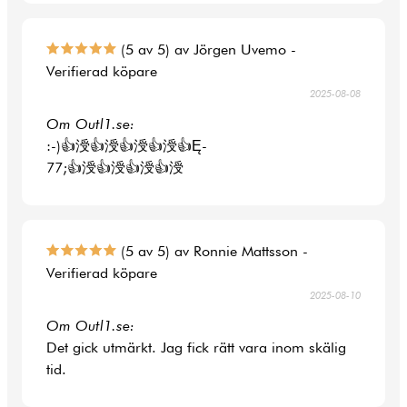
(5 av 5) av Jörgen Uvemo -
Verifierad köpare
2025-08-08
Om Outl1.se:
:-)👍涭👍涭👍涭👍涭👍Ę-
77;👍涭👍涭👍涭👍涭
(5 av 5) av Ronnie Mattsson -
Verifierad köpare
2025-08-10
Om Outl1.se:
Det gick utmärkt. Jag fick rätt vara inom skälig
tid.