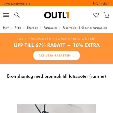
Information
Nya superfynd >>
Hem
>
Fritid
>
Elfordon
>
Fatscooter
>
Reservdelar & tillbehör fatscooters
700+ PRODUKTER I SOMMARENS OUTLET
UPP TILL 67% RABATT + 10% EXTRA
AKTIVERA RABATTEN →
Bromshantag med bromsok till fatscooter (vänster)