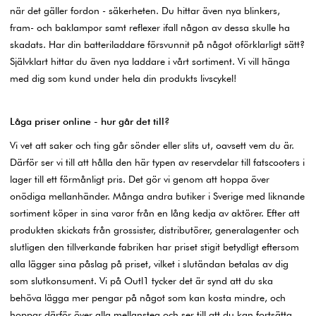
när det gäller fordon - säkerheten. Du hittar även nya blinkers,
fram- och baklampor samt reflexer ifall någon av dessa skulle ha
skadats. Har din batteriladdare försvunnit på något oförklarligt sätt?
Självklart hittar du även nya laddare i vårt sortiment. Vi vill hänga
med dig som kund under hela din produkts livscykel!
Låga priser online - hur går det till?
Vi vet att saker och ting går sönder eller slits ut, oavsett vem du är.
Därför ser vi till att hålla den här typen av reservdelar till fatscooters i
lager till ett förmånligt pris. Det gör vi genom att hoppa över
onödiga mellanhänder. Många andra butiker i Sverige med liknande
sortiment köper in sina varor från en lång kedja av aktörer. Efter att
produkten skickats från grossister, distributörer, generalagenter och
slutligen den tillverkande fabriken har priset stigit betydligt eftersom
alla lägger sina påslag på priset, vilket i slutändan betalas av dig
som slutkonsument. Vi på Outl1 tycker det är synd att du ska
behöva lägga mer pengar på något som kan kosta mindre, och
hoppar därför över alla mellansteg och ser till att du kan fortsätta