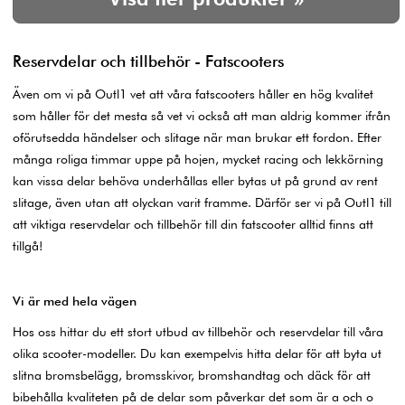
Reservdelar och tillbehör - Fatscooters
Även om vi på Outl1 vet att våra fatscooters håller en hög kvalitet
som håller för det mesta så vet vi också att man aldrig kommer ifrån
oförutsedda händelser och slitage när man brukar ett fordon. Efter
många roliga timmar uppe på hojen, mycket racing och lekkörning
kan vissa delar behöva underhållas eller bytas ut på grund av rent
slitage, även utan att olyckan varit framme. Därför ser vi på Outl1 till
att viktiga reservdelar och tillbehör till din fatscooter alltid finns att
tillgå!
Vi är med hela vägen
Hos oss hittar du ett stort utbud av tillbehör och reservdelar till våra
olika scooter-modeller. Du kan exempelvis hitta delar för att byta ut
slitna bromsbelägg, bromsskivor, bromshandtag och däck för att
bibehålla kvaliteten på de delar som påverkar det som är a och o