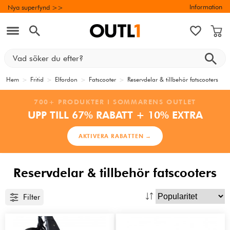
Information
Nya superfynd >>
Hem
>
Fritid
>
Elfordon
>
Fatscooter
>
Reservdelar & tillbehör fatscooters
700+ PRODUKTER I SOMMARENS OUTLET
UPP TILL 67% RABATT + 10% EXTRA
AKTIVERA RABATTEN →
Reservdelar & tillbehör fatscooters
Filter