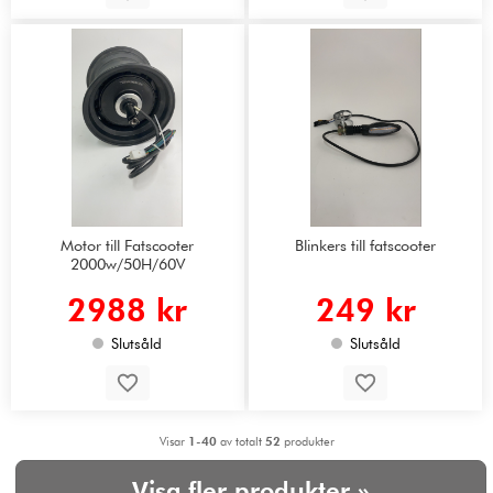
Motor till Fatscooter
Blinkers till fatscooter
2000w/50H/60V
2988 kr
249 kr
Slutsåld
Slutsåld
Visar
1-40
av totalt
52
produkter
Visa fler produkter »