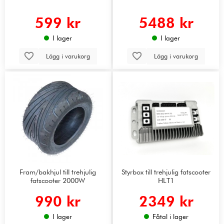
599 kr
5488 kr
I lager
I lager
Lägg i varukorg
Lägg i varukorg
Fram/bakhjul till trehjulig
Styrbox till trehjulig fatscooter
fatscooter 2000W
HLT1
990 kr
2349 kr
I lager
Fåtal i lager