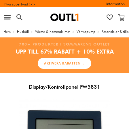
Information
Nya superfynd >>
Hem
>
Hushåll
>
Värme & hemmaklimat
>
Värmepump
>
Reservdelar & til
700+ PRODUKTER I SOMMARENS OUTLET
UPP TILL 67% RABATT + 10% EXTRA
AKTIVERA RABATTEN →
Display/Kontrollpanel PW5831