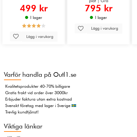
plåt | Grå
499 kr
795 kr
I lager
I lager
Lägg i varukorg
Lägg i varukorg
Varför handla på Outl1.se
Kvalitetsprodukter 40-70% billigare
Gratis frakt vid order över 3000kr
Erbjuder faktura utan extra kostnad
Svenskt företag med lager i Sverige
Trevlig kundtjänst!
Viktiga länkar