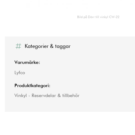
Bild på Dörr till vinkyl CW-22
Kategorier & taggar
Varumärke:
Lyfco
Produktkategori:
Vinkyl - Reservdelar & tillbehör