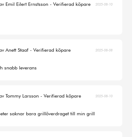
av Emil Eilert Ernstsson - Verifierad köpare
2025-08-10
av Anett Staaf - Verifierad köpare
2025-08-08
ch snabb leverans
av Tommy Larsson - Verifierad köpare
2025-08-10
ter saknar bara grillöverdraget till min grill