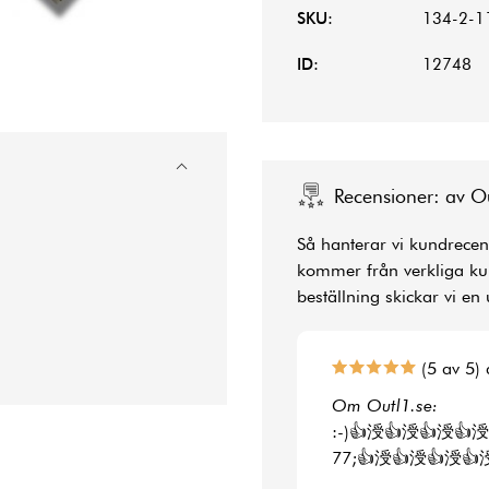
SKU:
134-2-1
ID:
12748
Recensioner: av O
Så hanterar vi kundrecens
kommer från verkliga kun
beställning skickar vi en 
(5 av 5) 
Om Outl1.se:
:-)👍涭👍涭👍涭👍涭
77;👍涭👍涭👍涭👍