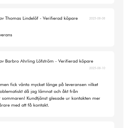
av Thomas Lindelöf - Verifierad köpare
2025-08-08
verans
av Barbro Ahrling Löfström - Verifierad köpare
2025-08-10
la men fick vänta mycket länge på leveransen vilket
roblematiskt då jag lämnat och åkt från
r sommaren! Kundtjänst glesade ur kontakten mer
rare med att få kontakt.