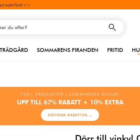
ya superfynd >>
TRÄDGÅRD
SOMMARENS FIRANDEN
FRITID
HU
700+ PRODUKTER I SOMMARENS OUTLET
UPP TILL 67% RABATT + 10% EXTRA
AKTIVERA RABATTEN →
Dörr till vinky