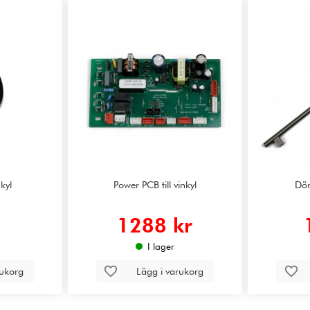
nkyl
Power PCB till vinkyl
Dör
1288 kr
I lager
rukorg
Lägg i varukorg