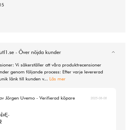
15
utl1.se - Över nöjda kunder
ioner: Vi säkerställer att våra produktrecensioner
der genom följande process: Efter varje levererad
unik länk till kunden v
...
Läs mer
av Jörgen Uvemo - Verifierad köpare
2025-08-08
👍Ę-
涭