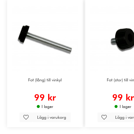
Fot (lång) till vinkyl
Fot (stor) till vi
99 kr
99 kr
I lager
I lager
Lägg i varukorg
Lägg i va