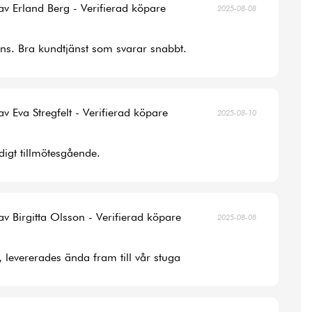
av Erland Berg - Verifierad köpare
2025-08-08
ans. Bra kundtjänst som svarar snabbt.
av Eva Stregfelt - Verifierad köpare
2025-08-10
digt tillmötesgående.
av Birgitta Olsson - Verifierad köpare
2025-08-08
, levererades ända fram till vår stuga