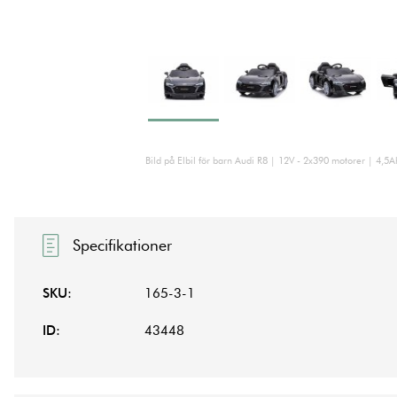
Bild på Elbil för barn Audi R8 | 12V - 2x390 motorer | 4,5A
Specifikationer
SKU:
165-3-1
ID:
43448