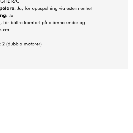
4 GHz R/C
pelare
: Ja, för uppspelning via extern enhet
ing
: Ja
a, för bättre komfort på ojämna underlag
45 cm
x 2 (dubbla motorer)