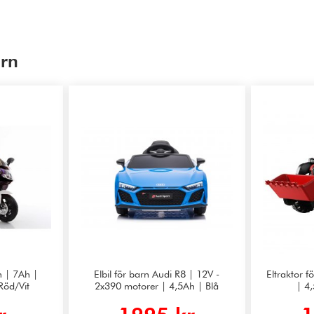
arn
n | 7Ah |
Elbil för barn Audi R8 | 12V -
Eltraktor 
Röd/Vit
2x390 motorer | 4,5Ah | Blå
| 4