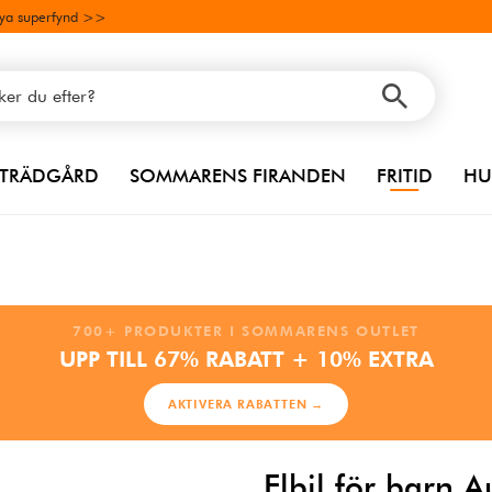
ya superfynd >>
TRÄDGÅRD
SOMMARENS FIRANDEN
FRITID
HU
700+ PRODUKTER I SOMMARENS OUTLET
UPP TILL 67% RABATT + 10% EXTRA
AKTIVERA RABATTEN →
Elbil för barn 