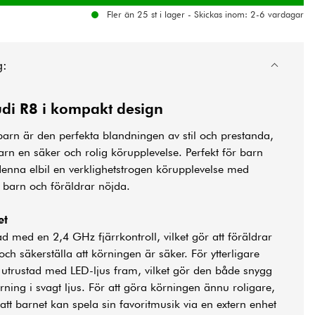
Fler än 25 st i lager - Skickas inom: 2-6 vardagar
g:
Audi R8 i kompakt design
barn är den perfekta blandningen av stil och prestanda,
barn en säker och rolig körupplevelse. Perfekt för barn
denna elbil en verklighetstrogen körupplevelse med
 barn och föräldrar nöjda.
et
ad med en 2,4 GHz fjärrkontroll, vilket gör att föräldrar
och säkerställa att körningen är säker. För ytterligare
n utrustad med LED-ljus fram, vilket gör den både snygg
örning i svagt ljus. För att göra körningen ännu roligare,
 att barnet kan spela sin favoritmusik via en extern enhet