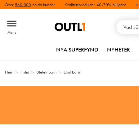
Över
560 000
nöjda kunder
Kvalitetsprodukter 40-70% billigare
N
Meny
NYA SUPERFYND
NYHETER
Hem
>
Fritid
>
Utelek barn
>
Elbil barn