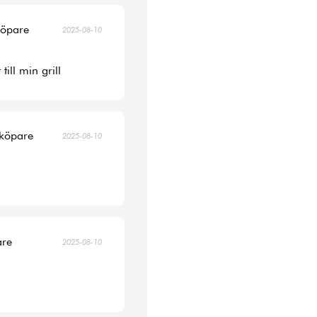
köpare
2025-08-10
ill min grill
 köpare
2025-08-10
are
2025-08-10