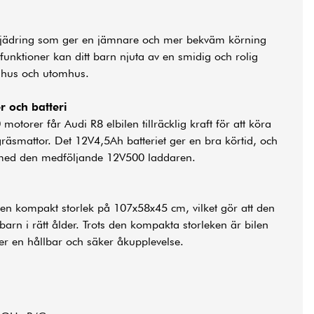
 fjädring som ger en jämnare och mer bekväm körning
funktioner kan ditt barn njuta av en smidig och rolig
mhus och utomhus.
r och batteri
torer får Audi R8 elbilen tillräcklig kraft för att köra
räsmattor. Det 12V4,5Ah batteriet ger en bra körtid, och
 med den medföljande 12V500 laddaren.
en kompakt storlek på 107x58x45 cm, vilket gör att den
 barn i rätt ålder. Trots den kompakta storleken är bilen
ger en hållbar och säker åkupplevelse.