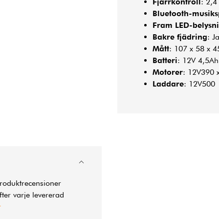
Fjärrkontroll
: 2,
Bluetooth-musiks
Fram LED-belysn
Bakre fjädring
: J
Mått
: 107 x 58 x 
Batteri
: 12V 4,5Ah
Motorer
: 12V390 
Laddare
: 12V500
produktrecensioner
ter varje levererad
r