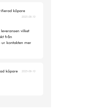
rifierad köpare
2025-08-10
 leveransen vilket
kt från
 ur kontakten mer
erad köpare
2025-08-10