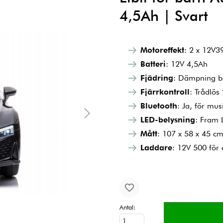
4,5Ah | Svart
Motoreffekt
: 2 x 12V3
Batteri
: 12V 4,5Ah
Fjädring
: Dämpning b
Fjärrkontroll
: Trådlös
Bluetooth
: Ja, för mus
LED-belysning
: Fram L
Mått
: 107 x 58 x 45 c
Laddare
: 12V 500 för
Antal: