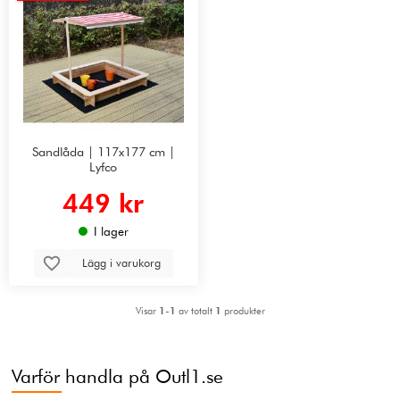
Sandlåda | 117x177 cm |
Lyfco
449 kr
I lager
Lägg i varukorg
Visar
1-1
av totalt
1
produkter
Varför handla på Outl1.se