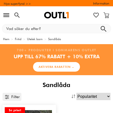
Information
Nya superfynd >>
Hem
>
Fritid
>
Utelek barn
>
Sandlåda
700+ PRODUKTER I SOMMARENS OUTLET
UPP TILL 67% RABATT + 10% EXTRA
AKTIVERA RABATTEN →
Sandlåda
Filter
Se priset