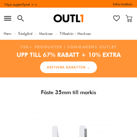
Information
Nya superfynd >>
Hem
>
Trädgård
>
Markiser
>
Tillbehör - Markiser
700+ PRODUKTER I SOMMARENS OUTLET
UPP TILL 67% RABATT + 10% EXTRA
AKTIVERA RABATTEN →
Fäste 35mm till markis