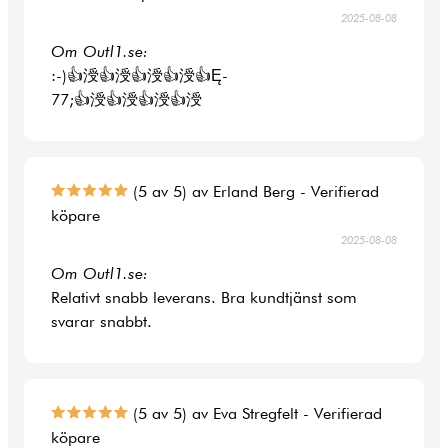
2025-08-08
Om Outl1.se:
:-)👍涭👍涭👍涭👍涭👍Ę-
77;👍涭👍涭👍涭👍涭
(5 av 5) av Erland Berg - Verifierad
köpare
2025-08-08
Om Outl1.se:
Relativt snabb leverans. Bra kundtjänst som
svarar snabbt.
(5 av 5) av Eva Stregfelt - Verifierad
köpare