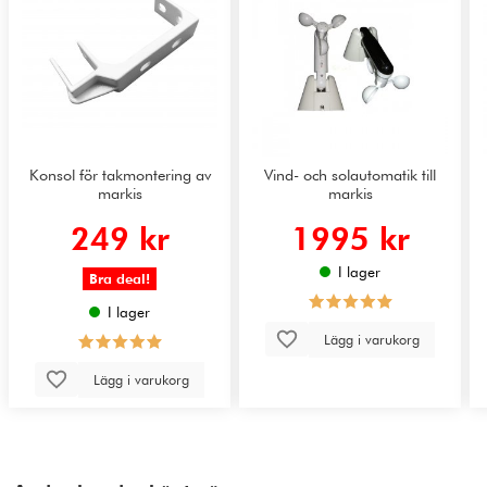
Konsol för takmontering av
Vind- och solautomatik till
markis
markis
249 kr
1995 kr
I lager
Bra deal!
I lager
Lägg i varukorg
Lägg i varukorg