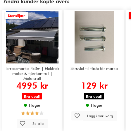
Andra kunder köpte även:
Storsäljare
Terrassmarkis 4x3m | Elektrisk
Skruvkit till fäste för markis
motor & fjärrkontroll |
Metalcraft
4995 kr
129 kr
Bra deal!
Bra deal!
I lager
I lager
Lägg i varukorg
Se alla