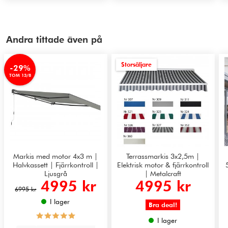
Andra tittade även på
Storsäljare
-29%
TOM 13/8
Markis med motor 4x3 m |
Terrassmarkis 3x2,5m |
Halvkassett | Fjärrkontroll |
Elektrisk motor & fjärrkontroll
Ljusgrå
| Metalcraft
4995 kr
4995 kr
6995 kr
I lager
Bra deal!
I lager