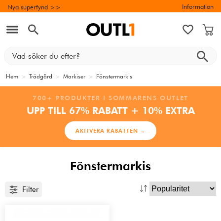
Information
Nya superfynd >>
Hem
>
Trädgård
>
Markiser
>
Fönstermarkis
700+ PRODUKTER I SOMMARENS OUTLET
UPP TILL 67% RABATT + 10% EXTRA
AKTIVERA RABATTEN →
Fönstermarkis
Filter