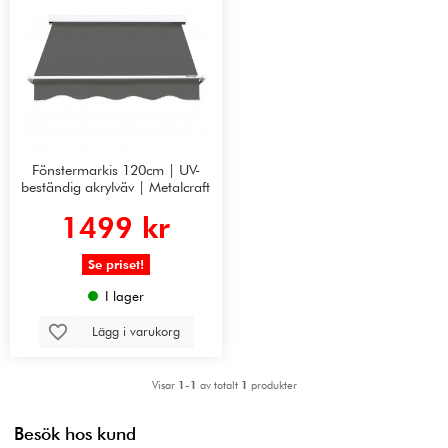
Fönstermarkis 120cm | UV-
beständig akrylväv | Metalcraft
1499 kr
Se priset!
I lager
Lägg i varukorg
Visar
1-1
av totalt
1
produkter
Besök hos kund