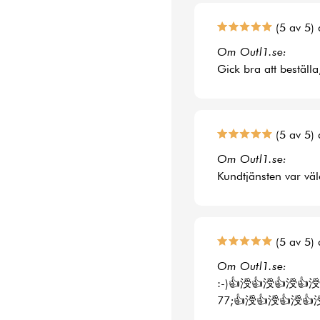
(5 av 5) 
Om Outl1.se:
Gick bra att beställa
(5 av 5) 
Om Outl1.se:
Kundtjänsten var väl
(5 av 5) 
Om Outl1.se:
:-)👍涭👍涭👍涭👍涭
77;👍涭👍涭👍涭👍