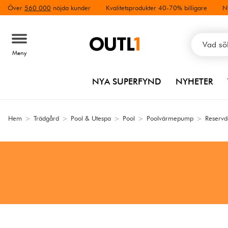
Över
560 000
nöjda kunder
Kvalitetsprodukter 40-70% billigare
N
Meny
NYA SUPERFYND
NYHETER
Hem
>
Trädgård
>
Pool & Utespa
>
Pool
>
Poolvärmepump
>
Reservd