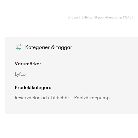
Bild på Fläktblad till poolvärmepump PG401
Kategorier & taggar
Varumärke:
Lyfco
Produktkategori:
Reservdelar och Tillbehör - Poolvärmepump