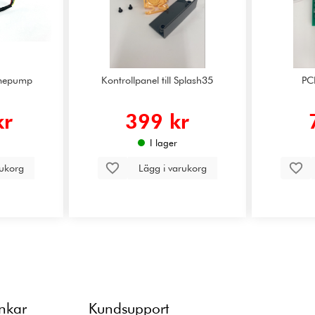
ärmepump
Kontrollpanel till Splash35
PC
kr
399 kr
I lager
rukorg
Lägg i varukorg
änkar
Kundsupport