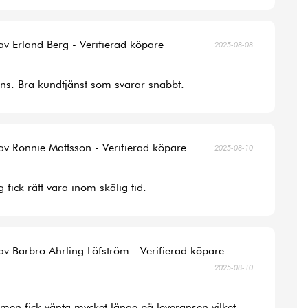
av Erland Berg - Verifierad köpare
2025-08-08
ans. Bra kundtjänst som svarar snabbt.
av Ronnie Mattsson - Verifierad köpare
2025-08-10
 fick rätt vara inom skälig tid.
av Barbro Ahrling Löfström - Verifierad köpare
2025-08-10
la men fick vänta mycket länge på leveransen vilket