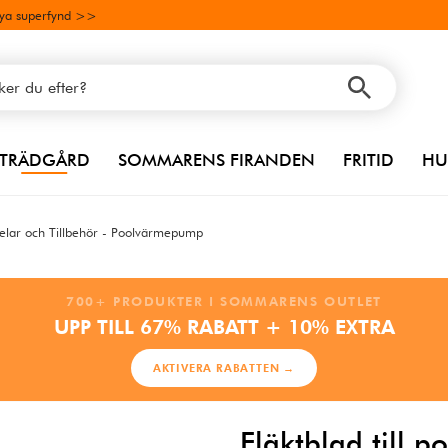
ya superfynd >>
TRÄDGÅRD
SOMMARENS FIRANDEN
FRITID
HU
elar och Tillbehör - Poolvärmepump
700+ PRODUKTER I SOMMARENS OUTLET
UPP TILL 67% RABATT + 10% EXTRA
AKTIVERA RABATTEN →
Fläktblad till