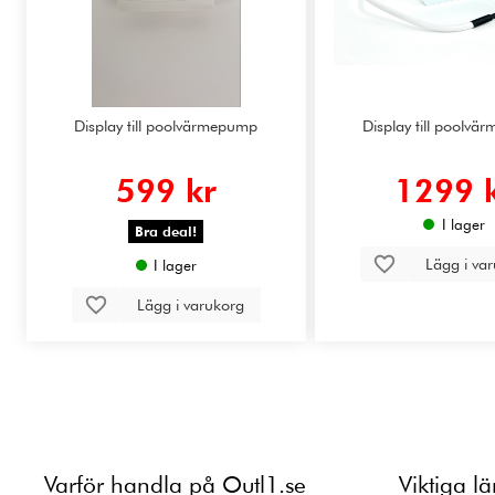
Display till poolvärmepump
Display till poolv
599 kr
1299 
I lager
Bra deal!
Lägg i va
I lager
Lägg i varukorg
Varför handla på Outl1.se
Viktiga l