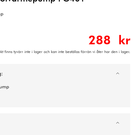
mp
288 kr
t finns tyvärr inte i lager och kan inte beställas förrän vi åter har den i lager.
g:
epump