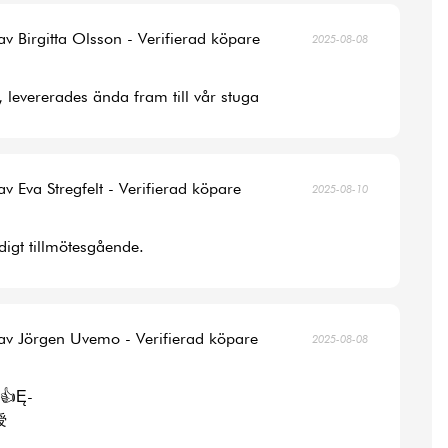
av Birgitta Olsson - Verifierad köpare
2025-08-08
, levererades ända fram till vår stuga
av Eva Stregfelt - Verifierad köpare
2025-08-10
digt tillmötesgående.
av Jörgen Uvemo - Verifierad köpare
2025-08-08
👍Ę-
涭