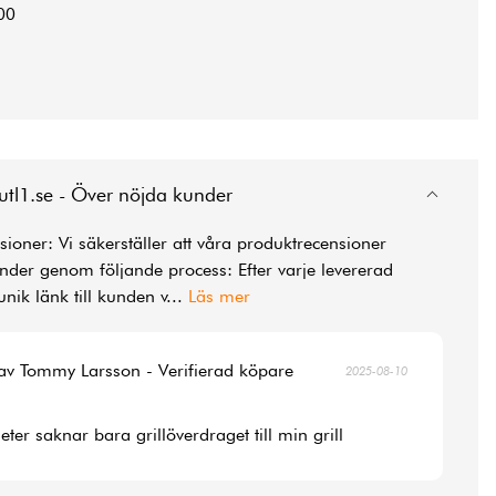
00
utl1.se - Över nöjda kunder
ioner: Vi säkerställer att våra produktrecensioner
der genom följande process: Efter varje levererad
unik länk till kunden v
...
Läs mer
av Tommy Larsson - Verifierad köpare
2025-08-10
ter saknar bara grillöverdraget till min grill