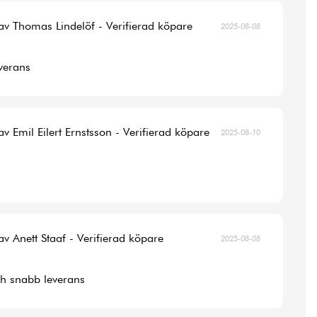
av Thomas Lindelöf - Verifierad köpare
2025-08-08
verans
av Emil Eilert Ernstsson - Verifierad köpare
2025-08-10
av Anett Staaf - Verifierad köpare
2025-08-08
ch snabb leverans