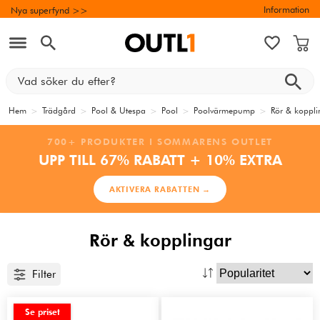
Information
Nya superfynd >>
Hem
>
Trädgård
>
Pool & Utespa
>
Pool
>
Poolvärmepump
>
Rör & koppli
700+ PRODUKTER I SOMMARENS OUTLET
UPP TILL 67% RABATT + 10% EXTRA
AKTIVERA RABATTEN →
Rör & kopplingar
Filter
Se priset