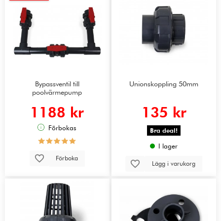
Bypassventil till
Unionskoppling 50mm
poolvärmepump
1188 kr
135 kr
Förbokas
Bra deal!
I lager
Förboka
Lägg i varukorg