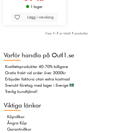
I lager
Lägg i varukorg
Visar
1-7
av totalt
7
produkter
Varför handla på Outl1.se
Kvalitetsprodukter 40-70% billigare
Gratis frakt vid order över 3000kr
Erbjuder faktura utan extra kostnad
Svenskt företag med lager i Sverige
Trevlig kundtjänst!
Viktiga länkar
Köpvillkor
Ångra Köp
Garantivillkor