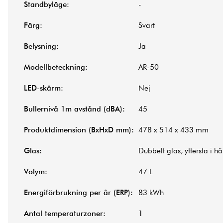
Standbyläge:
-
Färg:
Svart
Belysning:
Ja
Modellbeteckning:
AR-50
LED-skärm:
Nej
Bullernivå 1m avstånd (dBA):
45
Produktdimension (BxHxD mm):
478 x 514 x 433 mm
Glas:
Dubbelt glas, yttersta i h
Volym:
47 L
Energiförbrukning per år (ERP):
83 kWh
Antal temperaturzoner:
1