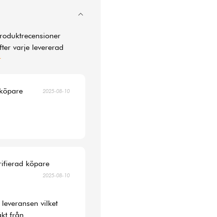
produktrecensioner
ter varje levererad
r
 köpare
2025-08-10
rifierad köpare
2025-08-10
 leveransen vilket
kt från