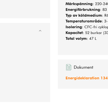
Märkspänning
: 220-24
Energiförbrukning
: 83
Typ av köldmedium
: R
Temperaturområde
: 3
Isolering
: CFC-fri cyklo
Kapacitet
: 52 burkar (33
Total volym
: 47 L
Dokument
Energideklaration 134