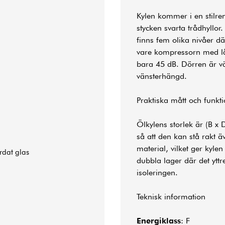
Kylen kommer i en stilren
stycken svarta trådhyllor
finns fem olika nivåer d
vare kompressorn med låg
bara 45 dB. Dörren är vä
vänsterhängd.
Praktiska mått och funkt
Ölkylens storlek är (B x
så att den kan stå rakt 
material, vilket ger kyle
ärdat glas
dubbla lager där det yttre
isoleringen.
Teknisk information
Energiklass
: F