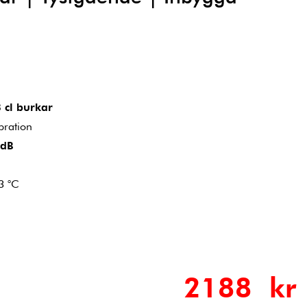
 cl burkar
bration
 dB
3 °C
2188 kr