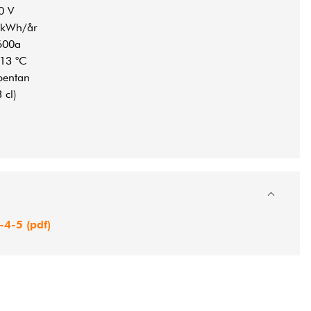
0 V
 kWh/år
600a
-13 °C
pentan
 cl)
-4-5 (pdf)