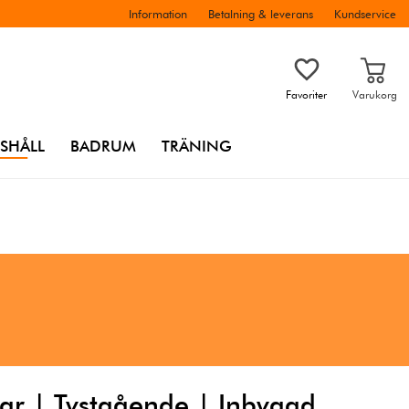
Information
Betalning & leverans
Kundservice
Favoriter
Varukorg
SHÅLL
BADRUM
TRÄNING
ar | Tystgående | Inbyggd