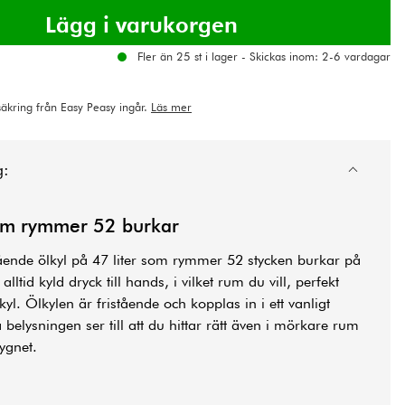
Fler än 25 st i lager - Skickas inom: 2-6 vardagar
rsäkring från Easy Peasy ingår.
Läs mer
g:
som rymmer 52 burkar
tående ölkyl på 47 liter som rymmer 52 stycken burkar på
ltid kyld dryck till hands, i vilket rum du vill, perfekt
. Ölkylen är fristående och kopplas in i ett vanligt
elysningen ser till att du hittar rätt även i mörkare rum
ygnet.