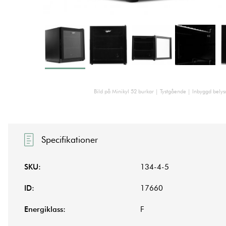
Bild på Minikyl 52 burkar | Tystgående | Inbyggd belys
Specifikationer
SKU:
134-4-5
ID:
17660
Energiklass:
F