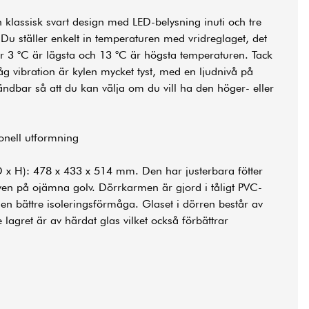
 klassisk svart design med LED-belysning inuti och tre
. Du ställer enkelt in temperaturen med vridreglaget, det
är 3 °C är lägsta och 13 °C är högsta temperaturen. Tack
 vibration är kylen mycket tyst, med en ljudnivå på
ndbar så att du kan välja om du vill ha den höger- eller
ionell utformning
 D x H): 478 x 433 x 514 mm. Den har justerbara fötter
även på ojämna golv. Dörrkarmen är gjord i tåligt PVC-
n en bättre isoleringsförmåga. Glaset i dörren består av
 lagret är av härdat glas vilket också förbättrar