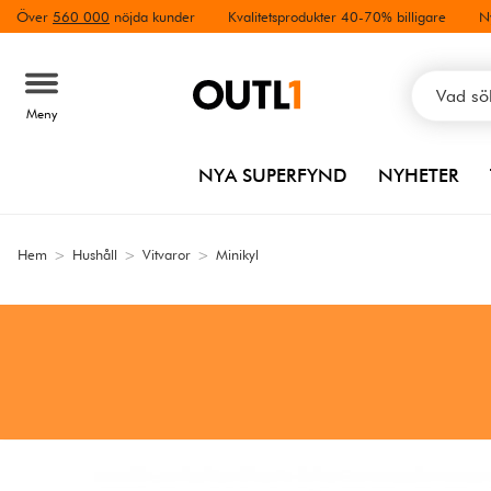
Över
560 000
nöjda kunder
Kvalitetsprodukter 40-70% billigare
N
Meny
NYA SUPERFYND
NYHETER
Hem
>
Hushåll
>
Vitvaror
>
Minikyl