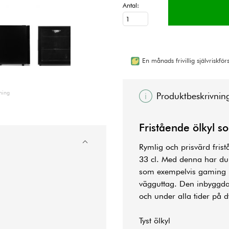
Antal:
En månads frivillig självriskfö
ning
Produktbeskrivnin
Fristående ölkyl 
Rymlig och prisvärd fris
33 cl. Med denna har du al
som exempelvis gaming kyl
vägguttag. Den inbyggda b
och under alla tider på d
Tyst ölkyl