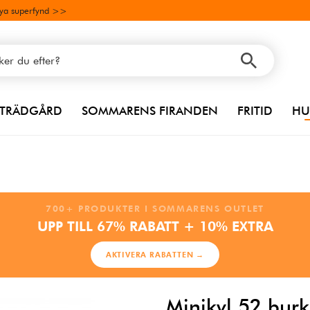
ya superfynd >>
TRÄDGÅRD
SOMMARENS FIRANDEN
FRITID
HU
700+ PRODUKTER I SOMMARENS OUTLET
UPP TILL 67% RABATT + 10% EXTRA
AKTIVERA RABATTEN →
Minikyl 52 burk