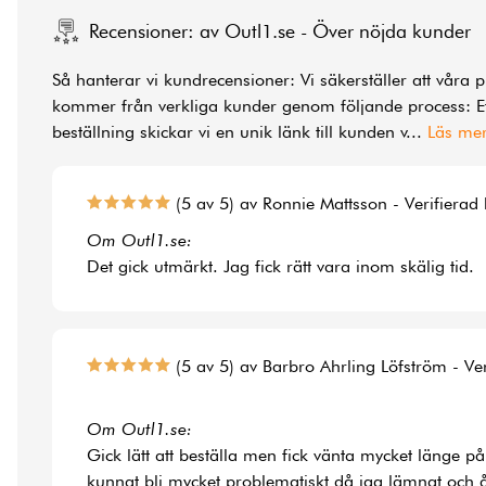
Recensioner: av Outl1.se - Över nöjda kunder
Så hanterar vi kundrecensioner: Vi säkerställer att våra 
kommer från verkliga kunder genom följande process: Ef
beställning skickar vi en unik länk till kunden v
...
Läs me
(5 av 5) av Ronnie Mattsson - Verifierad
Om Outl1.se:
Det gick utmärkt. Jag fick rätt vara inom skälig tid.
(5 av 5) av Barbro Ahrling Löfström - Ve
Om Outl1.se:
Gick lätt att beställa men fick vänta mycket länge på
kunnat bli mycket problematiskt då jag lämnat och å