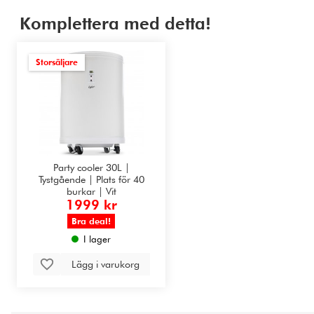
Komplettera med detta!
Storsäljare
Party cooler 30L |
Tystgående | Plats för 40
burkar | Vit
1999 kr
Bra deal!
I lager
Lägg i varukorg