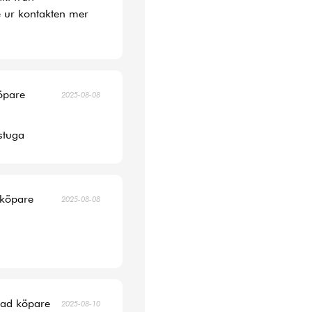
 ur kontakten mer
köpare
2025-08-08
 stuga
 köpare
2025-08-08
erad köpare
2025-08-10