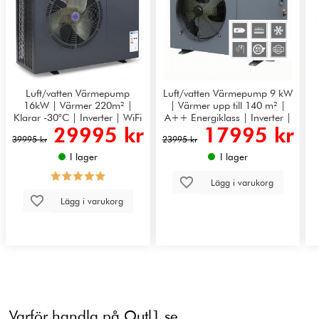
Luft/vatten Värmepump
Luft/vatten Värmepump 9 kW
16kW | Värmer 220m² |
| Värmer upp till 140 m² |
Klarar -30°C | Inverter | WiFi
A++ Energiklass | Inverter |
29995 kr
17995 kr
Tyst drift
39995 kr
23995 kr
I lager
I lager
Lägg i varukorg
Lägg i varukorg
Varför handla på Outl1.se