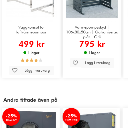
Väggkonsol för
Värmepumpsskyd |
luftvärmepumpar
106x80x50cm | Galvaniserad
plåt | Grå
499 kr
795 kr
I lager
I lager
Lägg i varukorg
Lägg i varukorg
Andra tittade även på
-25%
-25%
TOM 3/9
TOM 12/8