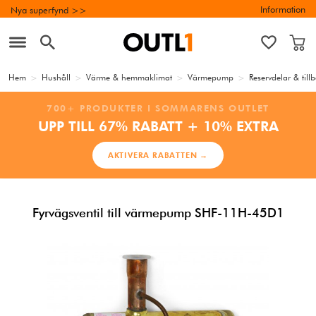
Information
Nya superfynd >>
Hem
>
Hushåll
>
Värme & hemmaklimat
>
Värmepump
>
Reservdelar & til
700+ PRODUKTER I SOMMARENS OUTLET
UPP TILL 67% RABATT + 10% EXTRA
AKTIVERA RABATTEN →
Fyrvägsventil till värmepump SHF-11H-45D1