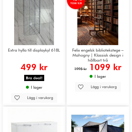
TOM 9/8
Extra hylla till displaykyl 618L
Felix engelsk bibliotekstege –
Mahogny | Klassisk design i
hållbart trä
499 kr
1099 kr
1995 kr
I lager
Bra deal!
Lägg i varukorg
I lager
Lägg i varukorg