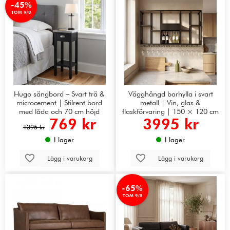
-45%
TOM 9/8
Hugo sängbord – Svart trä &
Vägghängd barhylla i svart
microcement | Stilrent bord
metall | Vin, glas &
med låda och 70 cm höjd
flaskförvaring | 150 × 120 cm
769 kr
3995 kr
1395 kr
I lager
I lager
Lägg i varukorg
Lägg i varukorg
-65%
TOM 9/8