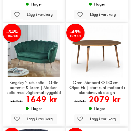
I lager
I lager
Lägg i varukorg
Lägg i varukorg
-34%
-45%
TOM 9/8
TOM 9/8
Kingsley 2-sits soffa – Grön
Omni Matbord Ø180 cm –
sammet & krom | Modern
Oljad Ek | Stort runt matbord i
soffa med vågformat ryggstöd
skandinavisk design
1649 kr
2079 kr
2495 kr
3775 kr
I lager
I lager
Lägg i varukorg
Lägg i varukorg