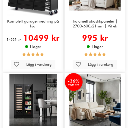
Komplett garageinredning på
Trälamell akustikpaneler |
hjul
2700x600x21mm | Vit ek
10499 kr
995 kr
14995 kr
I lager
I lager
Lägg i varukorg
Lägg i varukorg
-36%
TOM 9/8