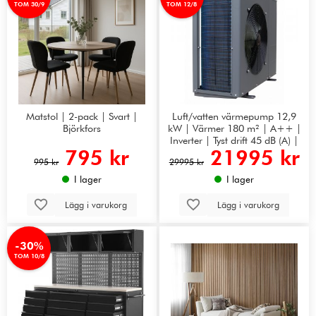
TOM 30/9
TOM 12/8
Matstol | 2-pack | Svart |
Luft/vatten värmepump 12,9
Björkfors
kW | Värmer 180 m² | A++ |
Inverter | Tyst drift 45 dB (A) |
795 kr
21995 kr
WiFi
995 kr
29995 kr
I lager
I lager
Lägg i varukorg
Lägg i varukorg
-30%
TOM 10/8