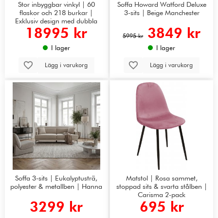
Stor inbyggbar vinkyl | 60
Soffa Howard Watford Deluxe
flaskor och 218 burkar |
3-sits | Beige Manchester
Exklusiv design med dubbla
18995 kr
3849 kr
temperaturzoner | 365 L
5995 kr
I lager
I lager
Lägg i varukorg
Lägg i varukorg
Soffa 3-sits | Eukalyptusträ,
Matstol | Rosa sammet,
polyester & metallben | Hanna
stoppad sits & svarta stålben |
Carisma 2-pack
3299 kr
695 kr