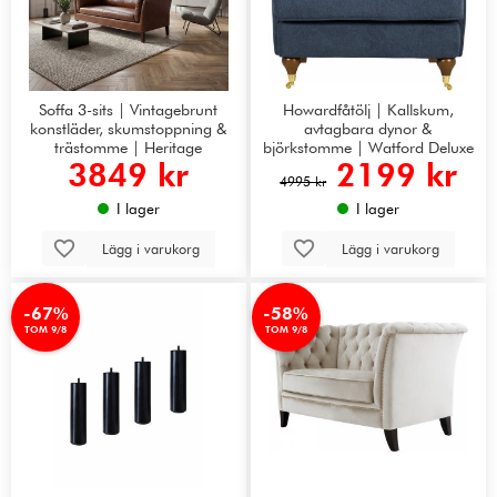
Soffa 3-sits | Vintagebrunt
Howardfåtölj | Kallskum,
konstläder, skumstoppning &
avtagbara dynor &
trästomme | Heritage
björkstomme | Watford Deluxe
3849 kr
2199 kr
Mörkblå
4995 kr
I lager
I lager
Lägg i varukorg
Lägg i varukorg
-67%
-58%
TOM 9/8
TOM 9/8