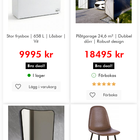
Stor frysbox | 658 L | Låsbar |
Plåtgarage 24,6 m² | Dubbel
Vit
dörr | Robust design
9995 kr
18495 kr
Bra deal!
Bra deal!
I lager
Förbokas
Lägg i varukorg
Förboka