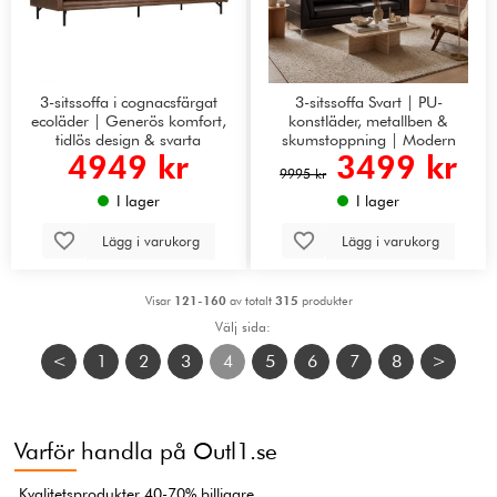
3-sitssoffa i cognacsfärgat
3-sitssoffa Svart | PU-
ecoläder | Generös komfort,
konstläder, metallben &
tidlös design & svarta
skumstoppning | Modern
4949 kr
3499 kr
metallben | Harpan
9995 kr
I lager
I lager
Lägg i varukorg
Lägg i varukorg
Visar
121-160
av totalt
315
produkter
Välj sida:
<
1
2
3
4
5
6
7
8
>
Varför handla på Outl1.se
Kvalitetsprodukter 40-70% billigare