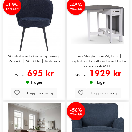
-13%
-45%
TOM 30/9
TOM 9/8
Matstol med skumstoppning|
Fårö Slagbord – Vit/Grå |
2-pack | Mörkblå | Kolviken
Hopfällbart matbord med lådor
i akacia & MDF
695 kr
1929 kr
795 kr
3495 kr
I lager
I lager
Lägg i varukorg
Lägg i varukorg
-56%
TOM 9/8