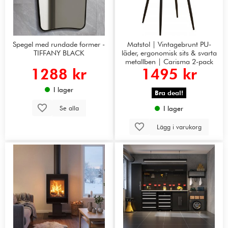
Spegel med rundade former -
Matstol | Vintagebrunt PU-
TIFFANY BLACK
läder, ergonomisk sits & svarta
metallben | Carisma 2-pack
1288 kr
1495 kr
I lager
Bra deal!
Se alla
I lager
Lägg i varukorg