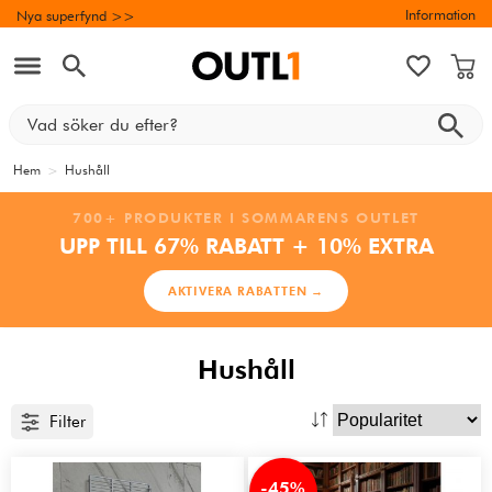
Information
Nya superfynd >>
Hem
>
Hushåll
700+ PRODUKTER I SOMMARENS OUTLET
UPP TILL 67% RABATT + 10% EXTRA
AKTIVERA RABATTEN →
Hushåll
Filter
-45%