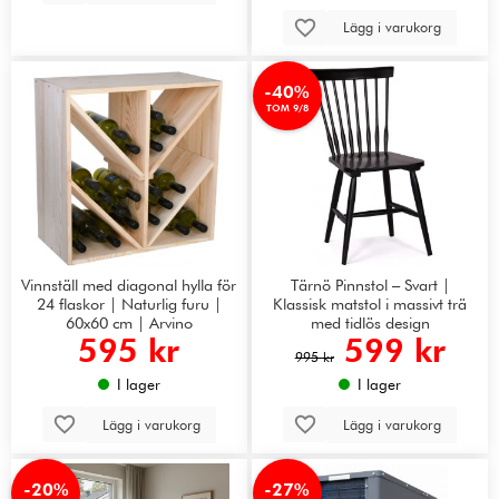
Lägg i varukorg
-40%
TOM 9/8
Vinnställ med diagonal hylla för
Tärnö Pinnstol – Svart |
24 flaskor | Naturlig furu |
Klassisk matstol i massivt trä
60x60 cm | Arvino
med tidlös design
595 kr
599 kr
995 kr
I lager
I lager
Lägg i varukorg
Lägg i varukorg
-20%
-27%