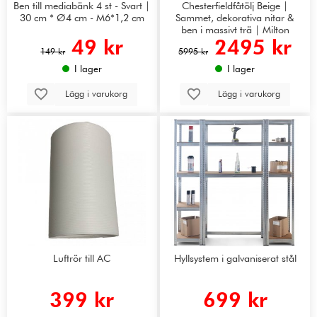
Ben till mediabänk 4 st - Svart |
Chesterfieldfåtölj Beige |
30 cm * Ø4 cm - M6*1,2 cm
Sammet, dekorativa nitar &
ben i massivt trä | Milton
49 kr
2495 kr
149 kr
5995 kr
I lager
I lager
Lägg i varukorg
Lägg i varukorg
Luftrör till AC
Hyllsystem i galvaniserat stål
399 kr
699 kr