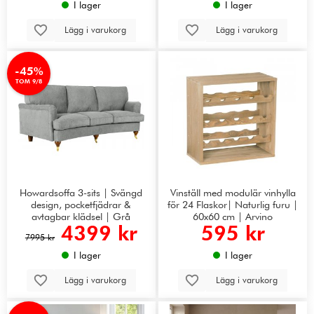
I lager
I lager
Lägg i varukorg
Lägg i varukorg
-45%
TOM 9/8
Howardsoffa 3-sits | Svängd
Vinställ med modulär vinhylla
design, pocketfjädrar &
för 24 Flaskor| Naturlig furu |
avtagbar klädsel | Grå
60x60 cm | Arvino
4399 kr
595 kr
7995 kr
I lager
I lager
Lägg i varukorg
Lägg i varukorg