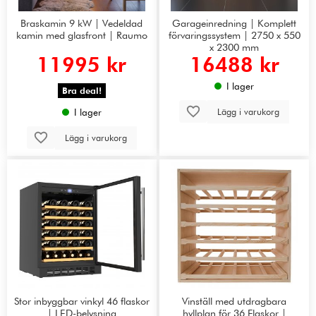
Braskamin 9 kW | Vedeldad
Garageinredning | Komplett
kamin med glasfront | Raumo
förvaringssystem | 2750 x 550
x 2300 mm
11995 kr
16488 kr
I lager
Bra deal!
Lägg i varukorg
I lager
Lägg i varukorg
Stor inbyggbar vinkyl 46 flaskor
Vinställ med utdragbara
| LED-belysning
hyllplan för 36 Flaskor |