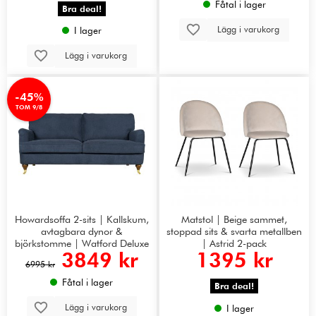
Fåtal i lager
Bra deal!
Lägg i varukorg
I lager
Lägg i varukorg
-45%
TOM 9/8
Howardsoffa 2-sits | Kallskum,
Matstol | Beige sammet,
avtagbara dynor &
stoppad sits & svarta metallben
björkstomme | Watford Deluxe
| Astrid 2-pack
3849 kr
1395 kr
Mörkblå
6995 kr
Fåtal i lager
Bra deal!
Lägg i varukorg
I lager