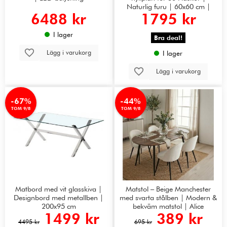
Naturlig furu | 60x60 cm |
6488 kr
1795 kr
Arvino
I lager
Bra deal!
Lägg i varukorg
I lager
Lägg i varukorg
-67%
-44%
TOM 9/8
TOM 9/8
Matbord med vit glasskiva |
Matstol – Beige Manchester
Designbord med metallben |
med svarta stålben | Modern &
200x95 cm
bekväm matstol | Alice
1499 kr
389 kr
4495 kr
695 kr