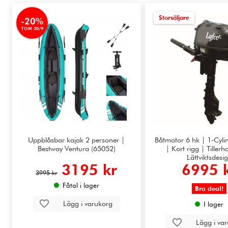
Storsäljare
-20%
TOM 30/9
Uppblåsbar kajak 2 personer |
Båtmotor 6 hk | 1-Cylin
Bestway Ventura (65052)
| Kort rigg | Tiller
Lättviktsdesi
3195 kr
6995 
3995 kr
Fåtal i lager
Bra deal!
Lägg i varukorg
I lager
Lägg i va