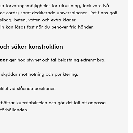
a förvaringsmöjligheter för utrustning, tack vare två
gee cords) samt dedikerade universalbaser. Det finns gott
kylbag, beten, vatten och extra kläder.
ln kan låsas fast när du behöver fria händer.
 och säker konstruktion
loor
ger hög styvhet och tål belastning extremt bra.
skyddar mot nötning och punktering.
itet vid stående positioner.
bättrar kursstabiliteten och gör det lätt att anpassa
nförhållanden.