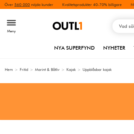
Över
560 000
nöjda kunder
Kvalitetsprodukter 40-70% billigare
N
Meny
NYA SUPERFYND
NYHETER
Hem
>
Fritid
>
Marint & Båtliv
>
Kajak
>
Uppblåsbar kajak