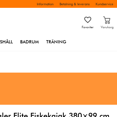
Information
Betalning & leverans
Kundservice
Favoriter
Varukorg
SHÅLL
BADRUM
TRÄNING
ler Elite Fiskekajak 380×99 cm