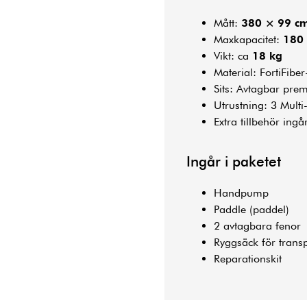
Mått:
380 × 99 c
Maxkapacitet:
180
Vikt: ca
18 kg
Material: FortiFibe
Sits: Avtagbar pre
Utrustning: 3 Mult
Extra tillbehör ingå
Ingår i paketet
Handpump
Paddle (paddel)
2 avtagbara fenor
Ryggsäck för trans
Reparationskit