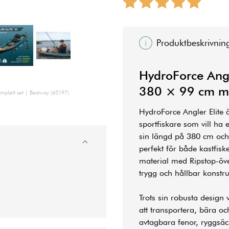
Produktbeskrivnin
HydroForce Angle
380 × 99 cm me
omplett set | Bestway (65197)
HydroForce Angler Elite 
sportfiskare som vill ha 
sin längd på 380 cm och 
perfekt för både kastfiske
material med Ripstop-över
trygg och hållbar konstru
Trots sin robusta design 
att transportera, bära o
avtagbara fenor, ryggsäc