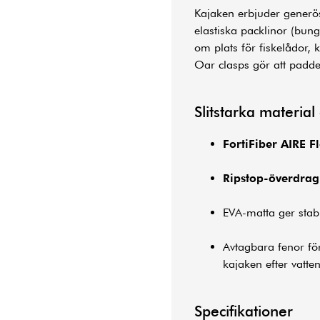
Kajaken erbjuder generös
elastiska packlinor (bun
om plats för fiskelådor, 
Oar clasps gör att padde
Slitstarka material
FortiFiber AIRE F
Ripstop-överdrag
EVA-matta ger stabil
Avtagbara fenor för
kajaken efter vatte
Specifikationer