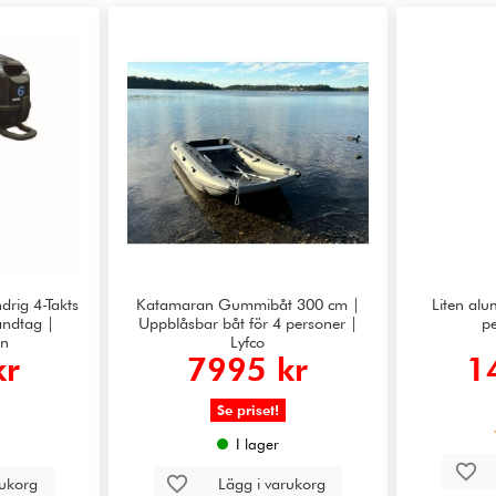
drig 4-Takts
Katamaran Gummibåt 300 cm |
Liten al
handtag |
Uppblåsbar båt för 4 personer |
pe
gn
Lyfco
kr
7995 kr
1
Se priset!
I lager
rukorg
Lägg i varukorg