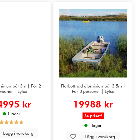
uminiumbåt 3m | För 2
Flatbottnad aluminiumbåt 3,5m |
rsoner | Lyfco
För 3 personer | Lyfco
4995 kr
19988 kr
I lager
Se priset!
I lager
Lägg i varukorg
Lägg i varukorg