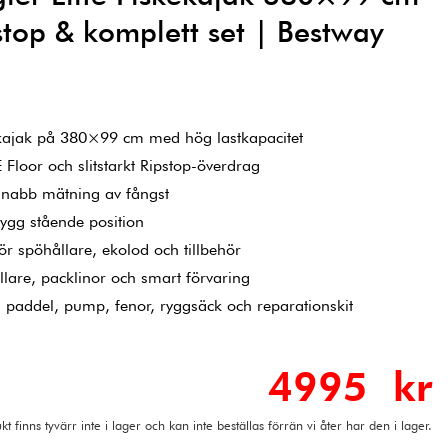
pstop & komplett set | Bestway
ekajak på 380×99 cm med hög lastkapacitet
E Floor och slitstarkt Ripstop-överdrag
 snabb mätning av fångst
rygg stående position
ör spöhållare, ekolod och tillbehör
llare, packlinor och smart förvaring
 paddel, pump, fenor, ryggsäck och reparationskit
4995 kr
t finns tyvärr inte i lager och kan inte beställas förrän vi åter har den i lager.