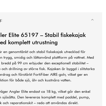
g:
r Elite 65197 – Stabil fiskekajak
d komplett utrustning
är en genomtänkt och stabil fiskekajak utvecklad för
en trygg, smidig och lättanvänd plattform på vattnet. Med
bredd på 99 cm erbjuder den exceptionell stabilitet –
 och drillning av större fisk. Kajaken är byggd i slitstarka
drag och förstärkt FortiFiber AIRE-golv, vilket ger en
ktion för både sjö, älv och kustnära vatten.
väger Angler Elite endast ca 18 kg, vilket gör den enkel
ch sjösätta. Den levereras komplett med paddel, pump,
k och reparationskit – redo att användas direkt.