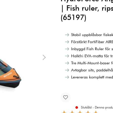
| Fish ruler, ri
(65197)
Stabil uppblåsbar fisk
Förstärkt FortiFiber AIR
Inbyggd Fish Ruler för
Halkfri EVA-matta för t
Tre Multi-Mount-baser f
Avtagbar sits, paddelhå
Levereras komplett med
Slutsåld - Denna produk