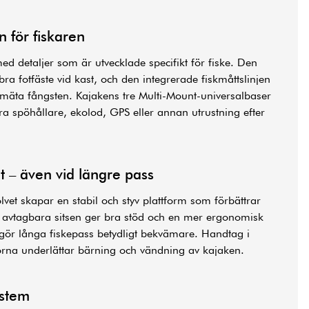
 för fiskaren
med detaljer som är utvecklade specifikt för fiske. Den
ra fotfäste vid kast, och den integrerade fiskmåttslinjen
t mäta fångsten. Kajakens tre Multi-Mount-universalbaser
ra spöhållare, ekolod, GPS eller annan utrustning efter
t – även vid längre pass
olvet skapar en stabil och styv plattform som förbättrar
n avtagbara sitsen ger bra stöd och en mer ergonomisk
t gör långa fiskepass betydligt bekvämare. Handtag i
orna underlättar bärning och vändning av kajaken.
ystem