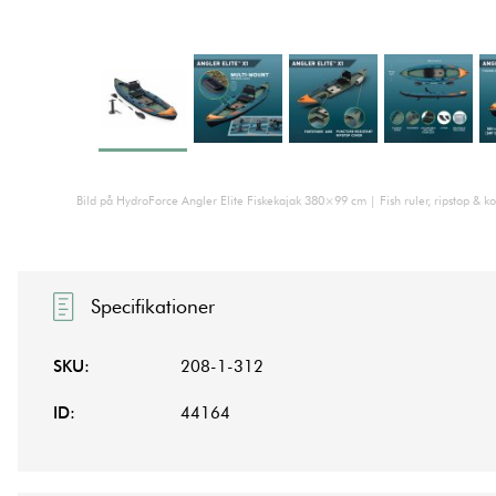
Bild på HydroForce Angler Elite Fiskekajak 380×99 cm | Fish ruler, ripstop & k
Specifikationer
SKU:
208-1-312
ID:
44164