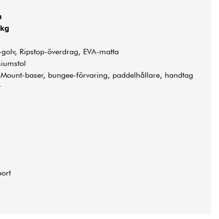
m
 kg
r-golv, Ripstop-överdrag, EVA-matta
miumstol
i-Mount-baser, bungee-förvaring, paddelhållare, handtag
r
port