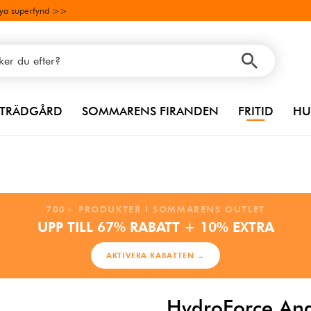
ya superfynd >>
TRÄDGÅRD
SOMMARENS FIRANDEN
FRITID
HU
700+ PRODUKTER I SOMMARENS OUTLET
UPP TILL 67% RABATT + 10% EXTRA
AKTIVERA RABATTEN →
HydroForce Ang