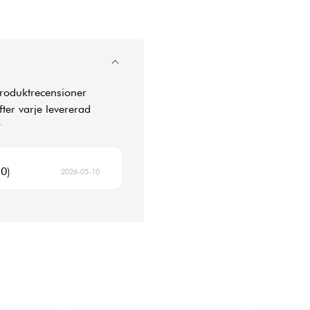
produktrecensioner
ter varje levererad
r
10)
2026-05-10