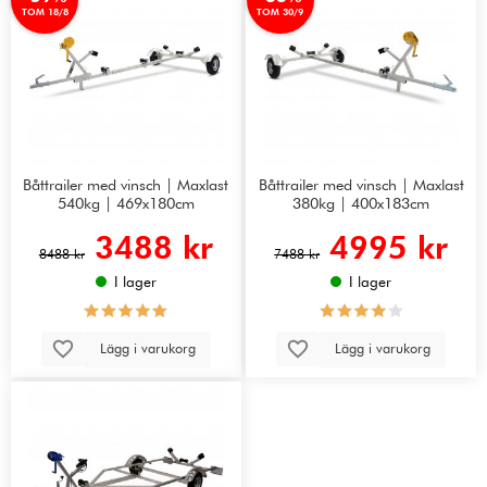
TOM 18/8
TOM 30/9
Båttrailer med vinsch | Maxlast
Båttrailer med vinsch | Maxlast
540kg | 469x180cm
380kg | 400x183cm
3488 kr
4995 kr
8488 kr
7488 kr
I lager
I lager
Lägg i varukorg
Lägg i varukorg