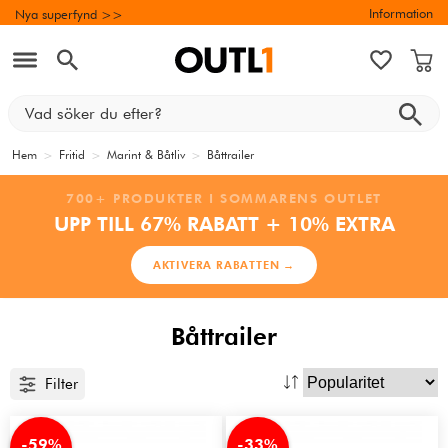
Information
Nya superfynd >>
Hem
>
Fritid
>
Marint & Båtliv
>
Båttrailer
700+ PRODUKTER I SOMMARENS OUTLET
UPP TILL 67% RABATT + 10% EXTRA
AKTIVERA RABATTEN →
Båttrailer
Filter
-59%
-33%