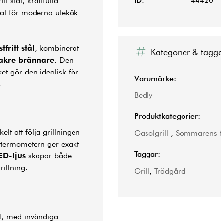
tt stål, kraftfulla
ID:
44420
 val för moderna utekök
fritt stål
, kombinerat
Kategorier & tagg
bakre brännare
. Den
ket gör den idealisk för
Varumärke:
.
Bedly
Produktkategorier:
elt att följa grillningen
Gasolgrill
,
Sommarens f
 termometern ger exakt
Taggar:
ED-ljus
skapar både
rillning.
Grill
,
Trädgård
l
, med invändiga