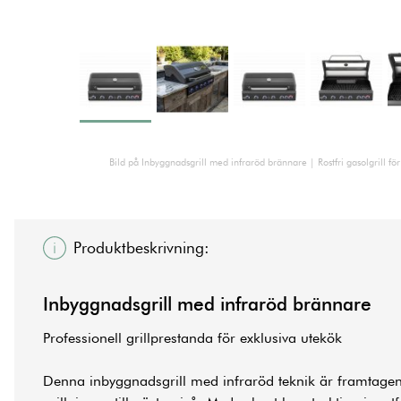
Bild på Inbyggnadsgrill med infraröd brännare | Rostfri gasolgrill fö
Produktbeskrivning:
Inbyggnadsgrill med infraröd brännare
Professionell grillprestanda för exklusiva utekök
Denna inbyggnadsgrill med infraröd teknik är framtagen 