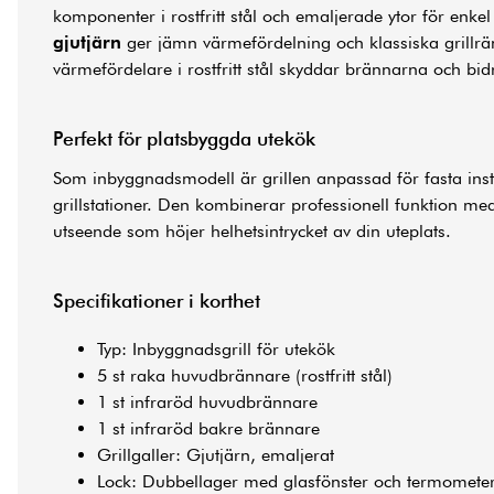
komponenter i rostfritt stål och emaljerade ytor för enkel 
gjutjärn
ger jämn värmefördelning och klassiska grillr
värmefördelare i rostfritt stål skyddar brännarna och bidra
Perfekt för platsbyggda utekök
Som inbyggnadsmodell är grillen anpassad för fasta insta
grillstationer. Den kombinerar professionell funktion med e
utseende som höjer helhetsintrycket av din uteplats.
Specifikationer i korthet
Typ: Inbyggnadsgrill för utekök
5 st raka huvudbrännare (rostfritt stål)
1 st infraröd huvudbrännare
1 st infraröd bakre brännare
Grillgaller: Gjutjärn, emaljerat
Lock: Dubbellager med glasfönster och termomete