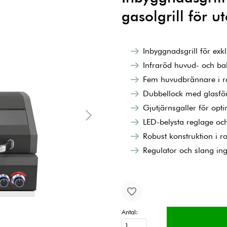
gasolgrill för u
Inbyggnadsgrill för exkl
Infraröd huvud- och ba
Fem huvudbrännare i rost
Dubbellock med glasfö
Gjutjärnsgaller för opt
LED-belysta reglage och
Robust konstruktion i ros
Regulator och slang in
Antal: