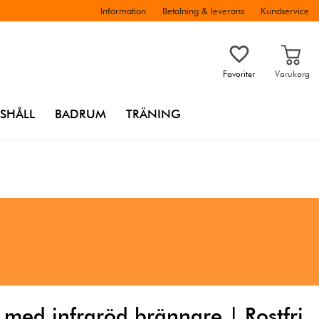
Information
Betalning & leverans
Kundservice
Favoriter
Varukorg
SHÅLL
BADRUM
TRÄNING
 med infraröd brännare | Rostfri