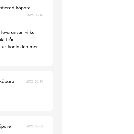
rifierad köpare
2025-08-10
 leveransen vilket
kt från
 ur kontakten mer
 köpare
2025-08-10
köpare
2025-08-08