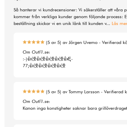
Så hanterar vi kundrecensioner: Vi säkerställer att våra 
kommer från verkliga kunder genom följande process: Ef
beställning skickar vi en unik länk till kunden v
...
Läs me
(5 av 5) av Jörgen Uvemo - Verifierad k
Om Outl1.se:
:-)👍涭👍涭👍涭👍涭👍Ę-
77;👍涭👍涭👍涭👍涭
(5 av 5) av Tommy Larsson - Verifierad 
Om Outl1.se:
Kanon inga konstigheter saknar bara grillöverdraget t