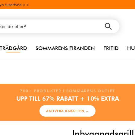
ya superfynd >>
TRÄDGÅRD
SOMMARENS FIRANDEN
FRITID
HU
700+ PRODUKTER I SOMMARENS OUTLET
UPP TILL 67% RABATT + 10% EXTRA
AKTIVERA RABATTEN →
Inbyggnadsgrill