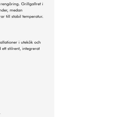
rengöring. Grillgallret i
änder, medan
r till stabil temperatur.
llationer i utekök och
tt stilrent, integrerat
r