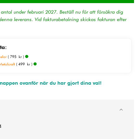
ntal under februari 2027. Beställ nu för att försäkra dig
enna leverans. Vid fakturabetalning skickas fakturan efter
ta:
delar
( 795 kr )
etalcraft
( 499 kr )
appen ovanför när du har gjort dina val!
4