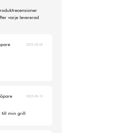
produktrecensioner
ter varje levererad
r
öpare
2025-08-08
köpare
2025-08-10
ill min grill