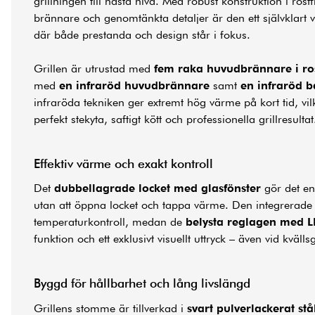
grillningen till nästa nivå. Med robust konstruktion i rostfri
brännare och genomtänkta detaljer är den ett självklart
där både prestanda och design står i fokus.
Grillen är utrustad med
fem raka huvudbrännare i rost
med
en infraröd huvudbrännare
samt
en infraröd 
infraröda tekniken ger extremt hög värme på kort tid, vil
perfekt stekyta, saftigt kött och professionella grillresultat
Effektiv värme och exakt kontroll
Det
dubbellagrade locket med glasfönster
gör det enk
utan att öppna locket och tappa värme. Den integrerade
temperaturkontroll, medan de
belysta reglagen med L
funktion och ett exklusivt visuellt uttryck – även vid kvällsg
Byggd för hållbarhet och lång livslängd
Grillens stomme är tillverkad i
svart pulverlackerat stå