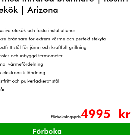
tekök | Arizona
usiva utekök och fasta installationer
kre brännare för extrem värme och perfekt stekyta
fritt stål för jämn och kraftfull grillning
nster och inbyggd termometer
imal värmefördelning
 elektronisk tändning
tfritt och pulverlackerat stål
går
4995 kr
Förbokningspris