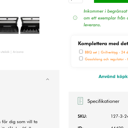
Inkommer i begränsat a
om ett exemplar från d
leverans.
Komplettera med det
r utekök | Arizona
BBQ set | Grillverktyg - 24 
Gasolslang och regulator - M
Använd köpkn
Specifikationer
SKU:
127-3-2
för dig som vill ta