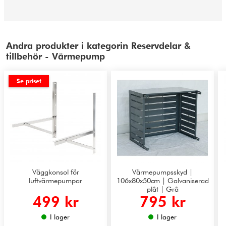
Andra produkter i kategorin Reservdelar &
tillbehör - Värmepump
Se priset
Väggkonsol för
Värmepumpsskyd |
luftvärmepumpar
106x80x50cm | Galvaniserad
plåt | Grå
499 kr
795 kr
I lager
I lager