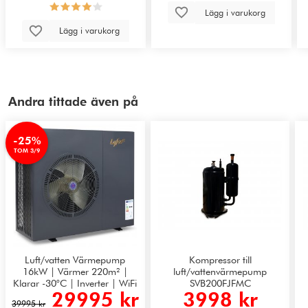
Lägg i varukorg
Lägg i varukorg
Andra tittade även på
-25%
TOM 3/9
Luft/vatten Värmepump
Kompressor till
16kW | Värmer 220m² |
luft/vattenvärmepump
Klarar -30°C | Inverter | WiFi
SVB200FJFMC
29995 kr
3998 kr
39995 kr