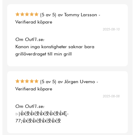
(5 av 5) av Tommy Larsson -
Verifierad köpare
2025-08-10
Om Outl1.se:
Kanon inga konstigheter saknar bara
grillöverdraget till min grill
(5 av 5) av Jörgen Uvemo -
Verifierad köpare
2025-08-08
Om Outl1.se:
:-)👍涭👍涭👍涭👍涭👍Ę-
77;👍涭👍涭👍涭👍涭