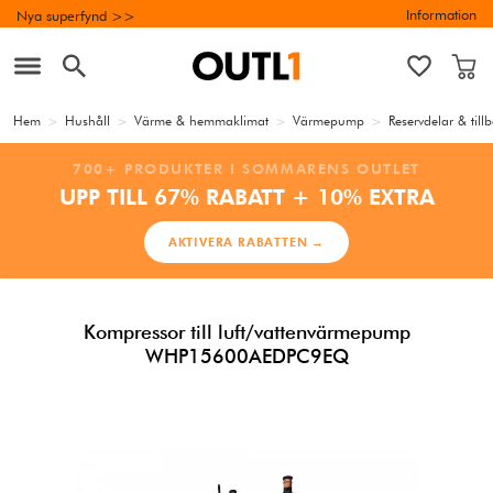
Information
Nya superfynd >>
Hem
>
Hushåll
>
Värme & hemmaklimat
>
Värmepump
>
Reservdelar & til
700+ PRODUKTER I SOMMARENS OUTLET
UPP TILL 67% RABATT + 10% EXTRA
AKTIVERA RABATTEN →
Kompressor till luft/vattenvärmepump
WHP15600AEDPC9EQ