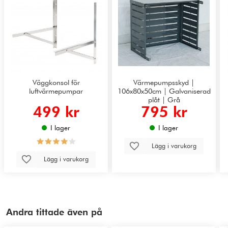
Väggkonsol för
Värmepumpsskyd |
luftvärmepumpar
106x80x50cm | Galvaniserad
plåt | Grå
499 kr
795 kr
I lager
I lager
Lägg i varukorg
Lägg i varukorg
Andra tittade även på