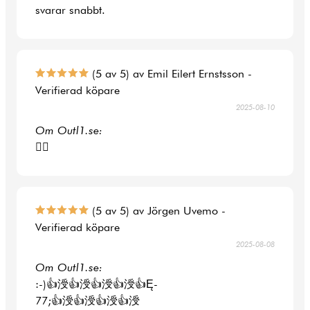
svarar snabbt.
(5 av 5) av Emil Eilert Ernstsson -
Verifierad köpare
2025-08-10
Om Outl1.se:
👍🏻
(5 av 5) av Jörgen Uvemo -
Verifierad köpare
2025-08-08
Om Outl1.se:
:-)👍涭👍涭👍涭👍涭👍Ę-
77;👍涭👍涭👍涭👍涭