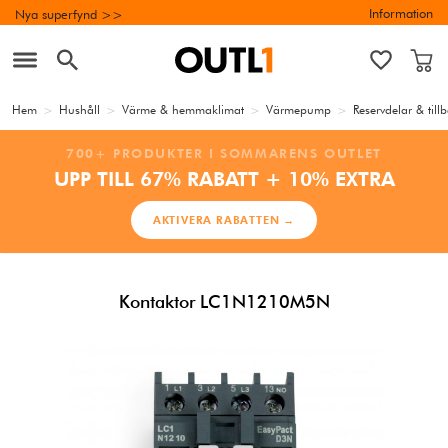
Information
Nya superfynd >>
Hem
>
Hushåll
>
Värme & hemmaklimat
>
Värmepump
>
Reservdelar & til
700+ PRODUKTER I SOMMARENS OUTLET
UPP TILL 67% RABATT + 10% EXTRA
AKTIVERA RABATTEN →
Kontaktor LC1N1210M5N