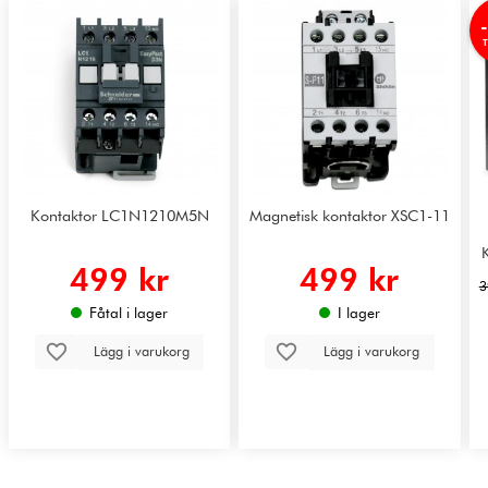
Kontaktor LC1N1210M5N
Magnetisk kontaktor XSC1-11
499 kr
499 kr
3
Fåtal i lager
I lager
Lägg i varukorg
Lägg i varukorg