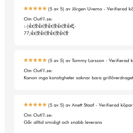
(5 av 5) av Jörgen Uvemo - Verifierad k
Om Outl1.se:
:-)👍涭👍涭👍涭👍涭👍Ę-
77;👍涭👍涭👍涭👍涭
(5 av 5) av Tommy Larsson - Verifierad 
Om Outl1.se:
Kanon inga konstigheter saknar bara grillöverdraget t
(5 av 5) av Anett Staaf - Verifierad köpa
Om Outl1.se:
Går alltid smidigt och snabb leverans