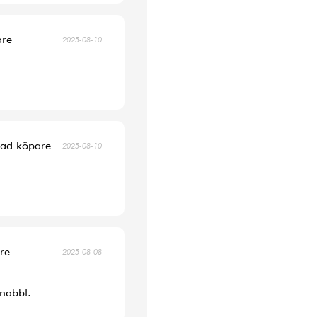
are
2025-08-10
erad köpare
2025-08-10
are
2025-08-08
snabbt.