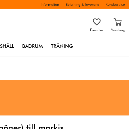
Information
Betalning & leverans
Kundservice
Favoriter
Varukorg
SHÅLL
BADRUM
TRÄNING
öger) till markis