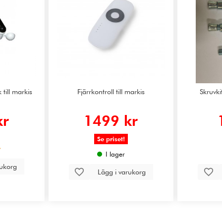
till markis
Fjärrkontroll till markis
Skruvkit
kr
1499 kr
Se priset!
I lager
rukorg
Lägg i varukorg