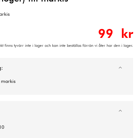
arkis
99 kr
t finns tyvärr inte i lager och kan inte beställas förrän vi åter har den i lager.
g:
l markis
10