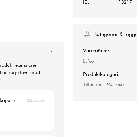
ID:
13217
Kategorier & tagg
Varumärke:
Lyfco
produktrecensioner
ter varje levererad
Produktkategori:
r
Tillbehör - Markiser
 köpare
2025-08-08