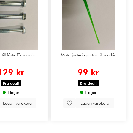
 till fäste för markis
Motorjusterings stav till markis
129 kr
99 kr
Bra deal!
Bra deal!
I lager
I lager
Lägg i varukorg
Lägg i varukorg