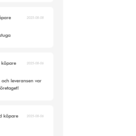
köpare
2025-08-08
 stuga
d köpare
2025-08-06
s och leveransen var
öretaget!
ad köpare
2025-08-06