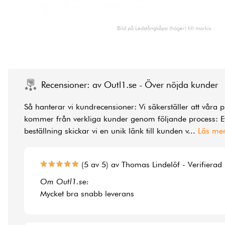
Bild på Ledstångkåpa (höger) till markis
Recensioner: av Outl1.se - Över nöjda kunder
Så hanterar vi kundrecensioner: Vi säkerställer att våra 
kommer från verkliga kunder genom följande process: Ef
beställning skickar vi en unik länk till kunden v
...
Läs me
(5 av 5) av Thomas Lindelöf - Verifierad
Om Outl1.se:
Mycket bra snabb leverans