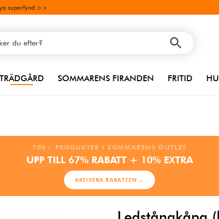
ya superfynd >>
TRÄDGÅRD
SOMMARENS FIRANDEN
FRITID
HU
700+ PRODUKTER I SOMMARENS OUTLET
UPP TILL 67% RABATT + 10% EXTRA
AKTIVERA RABATTEN →
Ledstångkåpa (h