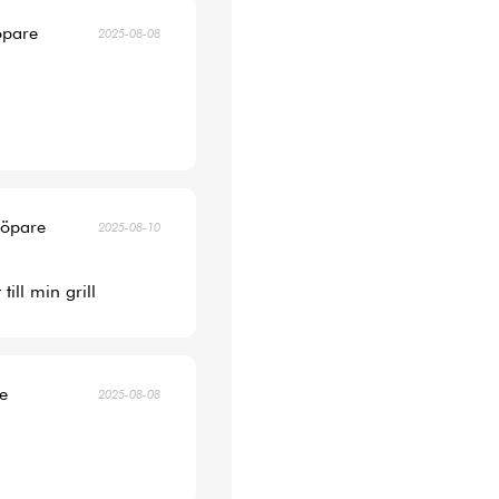
öpare
2025-08-08
köpare
2025-08-10
ill min grill
re
2025-08-08