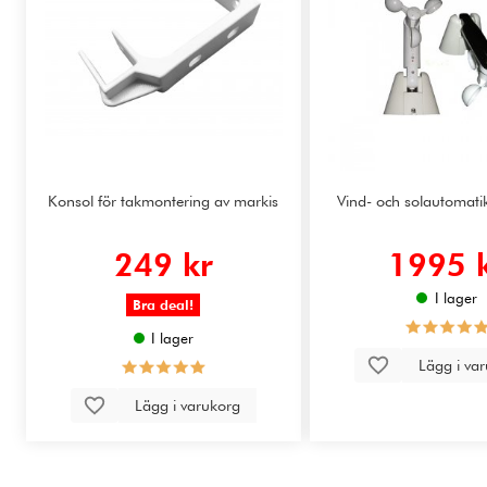
Konsol för takmontering av markis
Vind- och solautomatik 
249 kr
1995 
I lager
Bra deal!
I lager
Lägg i va
Lägg i varukorg