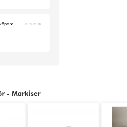
 köpare
2025-08-10
ör - Markiser