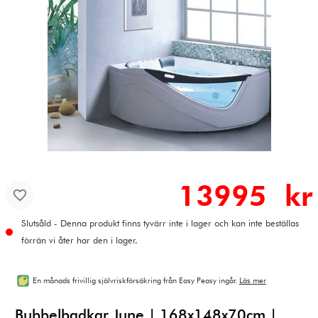
13995 kr
Slutsåld - Denna produkt finns tyvärr inte i lager och kan inte beställas
förrän vi åter har den i lager.
En månads frivillig självriskförsäkring från Easy Peasy ingår.
Läs mer
Bubbelbadkar June | 168x148x70cm |