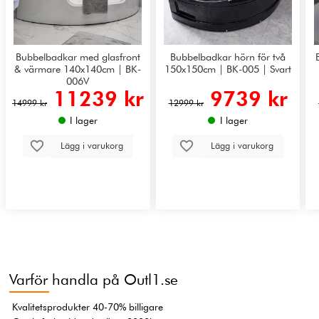
Bubbelbadkar med glasfront
Bubbelbadkar hörn för två
& värmare 140x140cm | BK-
150x150cm | BK-005 | Svart
006V
11239 kr
9739 kr
14999 kr
12999 kr
I lager
I lager
Lägg i varukorg
Lägg i varukorg
Varför handla på Outl1.se
Kvalitetsprodukter 40-70% billigare