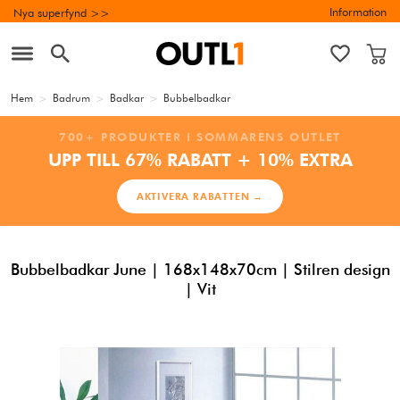
Information
Nya superfynd >>
Hem
>
Badrum
>
Badkar
>
Bubbelbadkar
700+ PRODUKTER I SOMMARENS OUTLET
UPP TILL 67% RABATT + 10% EXTRA
AKTIVERA RABATTEN →
Bubbelbadkar June | 168x148x70cm | Stilren design
| Vit