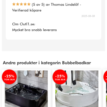
(5 av 5) av Thomas Lindelöf -
Verifierad köpare
2025-08-08
Om Outl1.se:
Mycket bra snabb leverans
Andra produkter i kategorin Bubbelbadkar
-25%
-25%
TOM 30/8
TOM 30/8
T