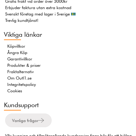
Gratis frakt vid order över 3000kr
Erbjuder faktura utan extra kostnad
Svenskt företag med lager i Sverige
Trevlig kundtjänst!
Viktiga länkar
Köpvillkor
Ångra Köp
Garantivillkor
Produkter & priser
Fraktalternativ
Om Outl1.se
Integritetspolicy
Cookies
Kundsupport
Vanliga frågor
Vår kunniga och tillmötesgående kundservice finns här för att hjälpa