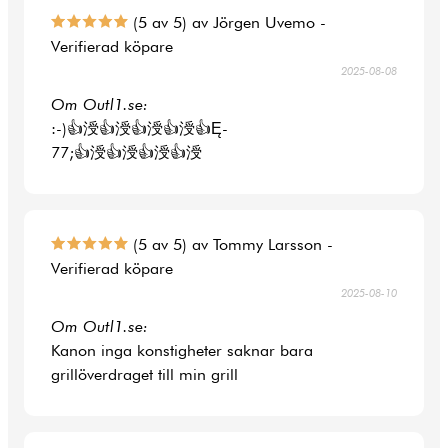
(5 av 5) av Jörgen Uvemo -
Verifierad köpare
2025-08-08
Om Outl1.se:
:-)👍涭👍涭👍涭👍涭👍Ę-
77;👍涭👍涭👍涭👍涭
(5 av 5) av Tommy Larsson -
Verifierad köpare
2025-08-10
Om Outl1.se:
Kanon inga konstigheter saknar bara
grillöverdraget till min grill