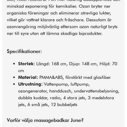
minskad exponering för kemikalier. Ozon bryter ner
organiska föreningar och eliminerar otrevliga lukter,
vilket gör vattnet klarare och fräschare. Dessutom är
ozonrengöring miljövänlig eftersom ozon naturligt bryts
ner till syre utan att lämna skadliga biprodukter.
Specifikationer:
Storlek:
Längd: 168 cm, Djup: 148 cm, Höjd: 70
cm
Material:
PMMA&ABS, förstärkt med glasfiber
Utrustning:
Vattenpump, luftpump,
ozongenerator, handdusch, undervattensbelysning,
dubbla kuddar, radio, 4 stora jets, 3 medelstora
jets, 6 små jets, 12 bubbeljets
Varför välja massagebadkar June?