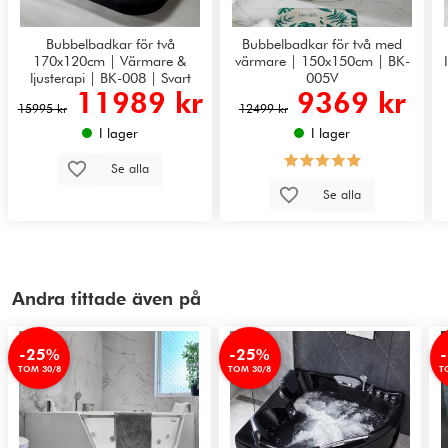
Bubbelbadkar för två
Bubbelbadkar för två med
170x120cm | Värmare &
värmare | 150x150cm | BK-
ljusterapi | BK-008 | Svart
005V
11989 kr
9369 kr
15995 kr
12499 kr
I lager
I lager
Se alla
Se alla
Andra tittade även på
-25%
-25%
TOM 30/8
TOM 30/8
T