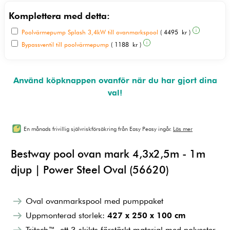
Komplettera med detta:
Poolvärmepump Splash 3,4kW till ovanmarkspool
( 4495 kr )
Bypassventil till poolvärmepump
( 1188 kr )
Använd köpknappen ovanför när du har gjort dina
val!
En månads frivillig självriskförsäkring från Easy Peasy ingår.
Läs mer
Bestway pool ovan mark 4,3x2,5m - 1m
djup | Power Steel Oval (56620)
Oval ovanmarkspool med pumppaket
Uppmonterad storlek:
427 x 250 x 100 cm
Tritech™, ett 3-skikts förstärkt material med polyester