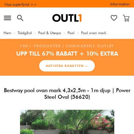
Information
Nya superfynd >>
Hem
>
Trädgård
>
Pool & Utespa
>
Pool
>
Pool ovan mark
700+ PRODUKTER I SOMMARENS OUTLET
UPP TILL 67% RABATT + 10% EXTRA
AKTIVERA RABATTEN →
Bestway pool ovan mark 4,3x2,5m - 1m djup | Power
Steel Oval (56620)