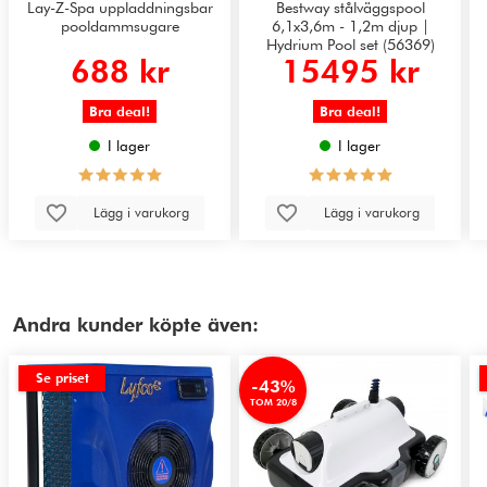
Lay-Z-Spa uppladdningsbar
Bestway stålväggspool
pooldammsugare
6,1x3,6m - 1,2m djup |
Hydrium Pool set (56369)
688 kr
15495 kr
Bra deal!
Bra deal!
I lager
I lager
Lägg i varukorg
Lägg i varukorg
Andra kunder köpte även:
Se priset
-43%
TOM 20/8