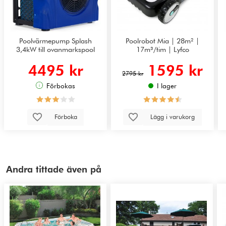
Poolvärmepump Splash
Poolrobot Mia | 28m² |
3,4kW till ovanmarkspool
17m³/tim | Lyfco
4495 kr
1595 kr
2795 kr
Förbokas
I lager
Förboka
Lägg i varukorg
Andra tittade även på