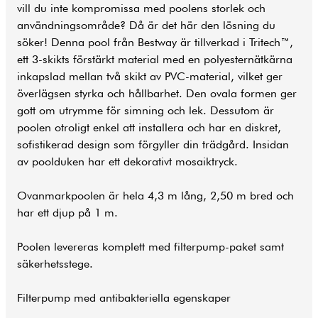
vill du inte kompromissa med poolens storlek och
användningsområde? Då är det här den lösning du
söker! Denna pool från Bestway är tillverkad i Tritech™,
ett 3-skikts förstärkt material med en polyesternätkärna
inkapslad mellan två skikt av PVC-material, vilket ger
överlägsen styrka och hållbarhet. Den ovala formen ger
gott om utrymme för simning och lek. Dessutom är
poolen otroligt enkel att installera och har en diskret,
sofistikerad design som förgyller din
trädgård
. Insidan
av poolduken har ett dekorativt mosaiktryck.
Ovanmarkpoolen är hela 4,3 m lång, 2,50 m bred och
har ett djup på 1 m.
Poolen levereras komplett med filterpump-paket samt
säkerhetsstege.
Filterpump med antibakteriella egenskaper