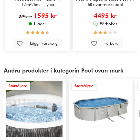
17m³/tim | Lyfco
till ovanmarkspool
1595 kr
4495 kr
2795 kr
I lager
Förbokas
Lägg i varukorg
Förboka
Andra produkter i kategorin Pool ovan mark
Storsäljare
Storsäljare