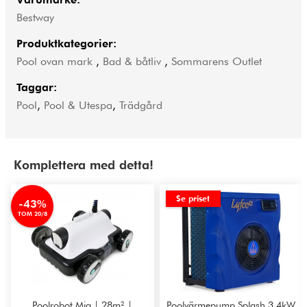
Bestway
Produktkategorier:
Pool ovan mark
,
Bad & båtliv
,
Sommarens Outlet
Taggar:
Pool
,
Pool & Utespa
,
Trädgård
Komplettera med detta!
Se priset
-43%
TOM 20/8
Poolrobot Mia | 28m² |
Poolvärmepump Splash 3,4kW