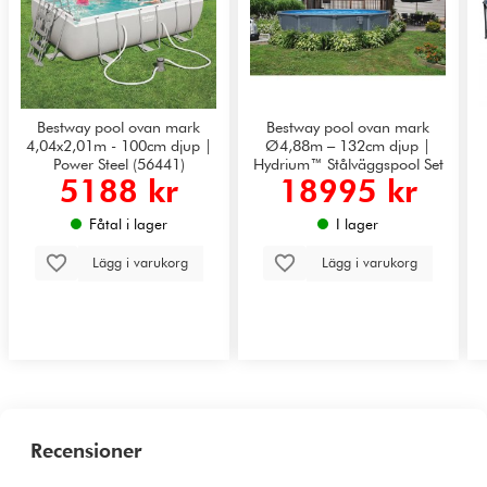
Bestway pool ovan mark
Bestway pool ovan mark
4,04x2,01m - 100cm djup |
Ø4,88m – 132cm djup |
Power Steel (56441)
Hydrium™ Stålväggspool Set
5188 kr
18995 kr
(561CU)
Fåtal i lager
I lager
Lägg i varukorg
Lägg i varukorg
Recensioner