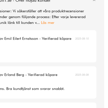
utl1.se - Över nöjda kunder
ioner: Vi säkerställer att våra produktrecensioner
der genom följande process: Efter varje levererad
unik länk till kunden v
...
Läs mer
av Emil Eilert Ernstsson - Verifierad köpare
2025-08-10
av Erland Berg - Verifierad köpare
2025-08-08
ans. Bra kundtjänst som svarar snabbt.