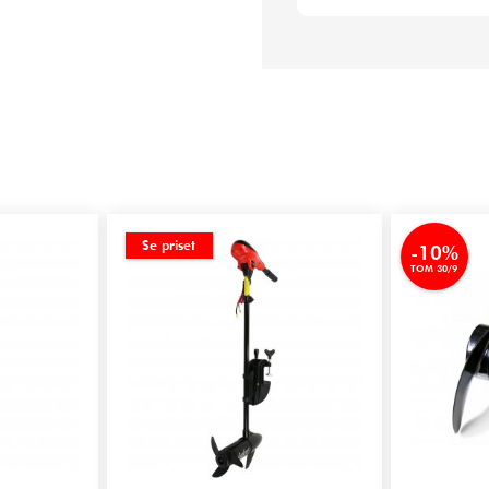
Se priset
-10%
TOM 30/9