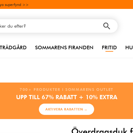
ya superfynd >>
TRÄDGÅRD
SOMMARENS FIRANDEN
FRITID
HU
700+ PRODUKTER I SOMMARENS OUTLET
UPP TILL 67% RABATT + 10% EXTRA
AKTIVERA RABATTEN →
Överdragsduk f