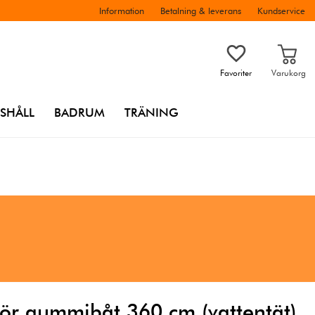
Information
Betalning & leverans
Kundservice
Favoriter
Varukorg
SHÅLL
BADRUM
TRÄNING
ör gummibåt 360 cm (vattentät)