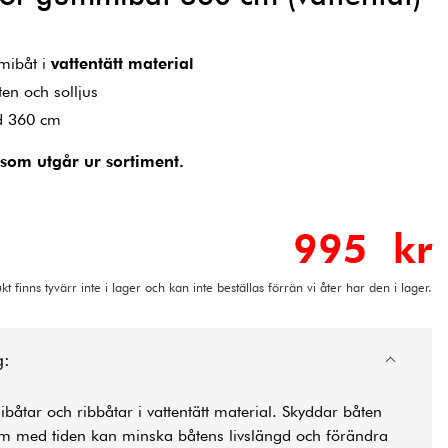
mibåt i
vattentätt material
en och solljus
d 360 cm
 som utgår ur sortiment.
995 kr
t finns tyvärr inte i lager och kan inte beställas förrän vi åter har den i lager.
g:
tar och ribbåtar i vattentätt material. Skyddar båten
om med tiden kan minska båtens livslängd och förändra