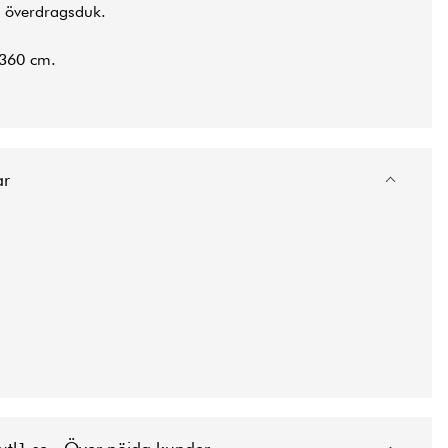
å överdragsduk.
 360 cm.
ar