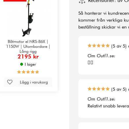
Recensioner: av O
Så hanterar vi kundrecens
kommer från verkliga kun
beställning skickar vi en 
Båtmotor el NRS-86X |
(5 av 5) 
1150W | Utombordare |
Lång rigg
Om Outl1.se:
2195 kr
👍🏻
I lager
Lägg i varukorg
(5 av 5) 
Om Outl1.se:
Relativt snabb lever