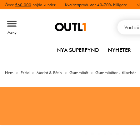
Över
560 000
nöjda kunder
Kvalitetsprodukter 40-70% billigare
N
Meny
NYA SUPERFYND
NYHETER
Hem
>
Fritid
>
Marint & Båtliv
>
Gummibåt
>
Gummibåtar - tillbehör