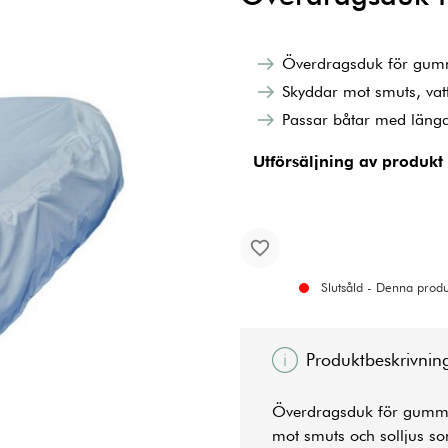
Överdragsduk för gum
Skyddar mot smuts, vatt
Passar båtar med läng
Utförsäljning av produkt
Slutsåld - Denna produk
Produktbeskrivnin
Överdragsduk för gummibå
mot smuts och solljus s