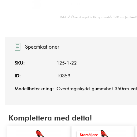
Bild på Överdragsduk för gummibåt 360 cm (vattentä
Specifikationer
SKU:
125-1-22
ID:
10359
Modellbeteckning:
Overdragsskydd-gummibat-360cm-vatt
Komplettera med detta!
Storsäljare