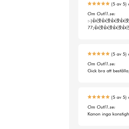
(5 av 5) 
Om Outl1.se:
:-)👍涭👍涭👍涭👍涭
77;👍涭👍涭👍涭👍
(5 av 5) 
Om Outl1.se:
Gick bra att beställa
(5 av 5) 
Om Outl1.se:
Kanon inga konstighe