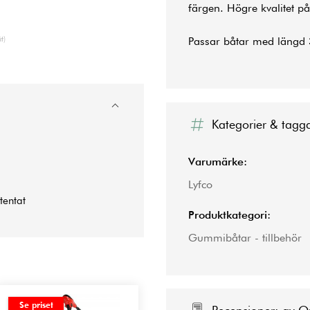
färgen. Högre kvalitet p
t)
Passar båtar med längd
Kategorier & tagg
Varumärke:
Lyfco
entat
Produktkategori:
Gummibåtar - tillbehör
Se priset