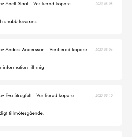
av Anett Staaf - Verifierad köpare
2025-08-08
ch snabb leverans
av Anders Andersson - Verifierad köpare
2025-08-06
 information till mig
av Eva Stregfelt - Verifierad köpare
2025-08-10
digt tillmötesgående.