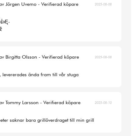
av Jörgen Uvemo - Verifierad köpare
2025-08-08
👍Ę-
涭
av Birgitta Olsson - Verifierad köpare
2025-08-08
, levererades ända fram till vår stuga
av Tommy Larsson - Verifierad köpare
2025-08-10
ter saknar bara grillöverdraget till min grill