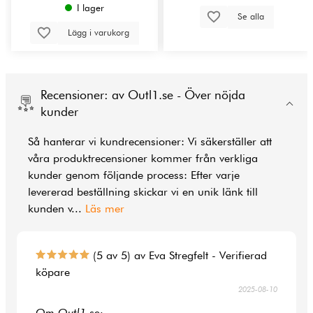
I lager
Se alla
Lägg i varukorg
Recensioner: av Outl1.se - Över nöjda
kunder
Så hanterar vi kundrecensioner: Vi säkerställer att
våra produktrecensioner kommer från verkliga
kunder genom följande process: Efter varje
levererad beställning skickar vi en unik länk till
kunden v
...
Läs mer
(5 av 5) av Eva Stregfelt - Verifierad
köpare
2025-08-10
Om Outl1.se: