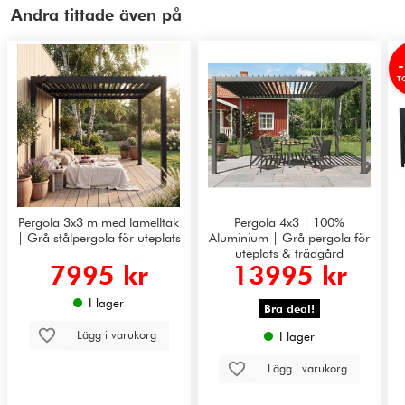
Andra tittade även på
T
Pergola 3x3 m med lamelltak
Pergola 4x3 | 100%
| Grå stålpergola för uteplats
Aluminium | Grå pergola för
uteplats & trädgård
7995 kr
13995 kr
I lager
Bra deal!
Lägg i varukorg
I lager
Lägg i varukorg