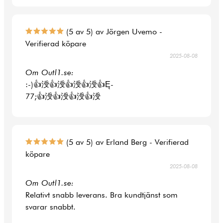
(5 av 5) av Jörgen Uvemo -
Verifierad köpare
2025-08-08
Om Outl1.se:
:-)👍涭👍涭👍涭👍涭👍Ę-
77;👍涭👍涭👍涭👍涭
(5 av 5) av Erland Berg - Verifierad
köpare
2025-08-08
Om Outl1.se:
Relativt snabb leverans. Bra kundtjänst som
svarar snabbt.