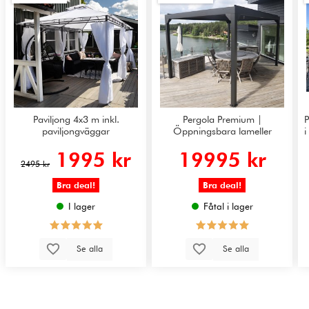
Paviljong 4x3 m inkl.
Pergola Premium |
paviljongväggar
Öppningsbara lameller
i
1995 kr
19995 kr
2495 kr
Bra deal!
Bra deal!
I lager
Fåtal i lager
Se alla
Se alla