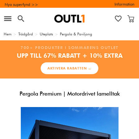
Information
Nya superfynd >>
Hem
>
Trädgård
>
Uteplats
>
Pergola & Paviljong
700+ PRODUKTER I SOMMARENS OUTLET
UPP TILL 67% RABATT + 10% EXTRA
AKTIVERA RABATTEN →
Pergola Premium | Motordrivet lamelltak