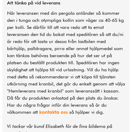
Att tänka på vid leverans
När leveransen med din pergola anländer så kommer
den i tunga och otympliga kollin som väger ca 40-65 kg
per kolli. Se därför till att vara redo att ta emot
leveransen den tid du bokat med speditören så att du/ni
är redo för att lasta ur dessa från lastbilen med
bärhjälp, palldragare, pirra eller annat hjälpmedel som
kan tänkas behövas beroende på hur det ser ut på
platsen du beställt produkten till. Speditören har ingen
skyldighet att hjälpa till vid urlastning. Vill du ha hjälp
med detta så rekommenderar vi att köpa till tjänsten
utkörning med kranbil, det gör du enkelt genom att välja
"Hemleverans med kranbil" som leveranssätt i kassan.
Då får du produkten avlastad på den plats du önskar.
Har du några frågor inför din leverans så är du
välkommen att
kontakta oss
så hjälper vi dig.
Vi tackar vår kund Elisabeth för de fina bilderna på