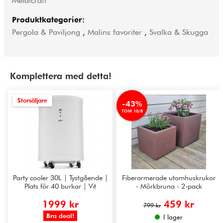
Metalcraft
Produktkategorier:
Pergola & Paviljong
,
Malins favoriter
,
Svalka & Skugga
Komplettera med detta!
Storsäljare
-43%
TOM 10/8
Party cooler 30L | Tystgående |
Fiberarmerade utomhuskrukor
Plats för 40 burkar | Vit
- Mörkbruna - 2-pack
1999 kr
459 kr
799 kr
Bra deal!
I lager