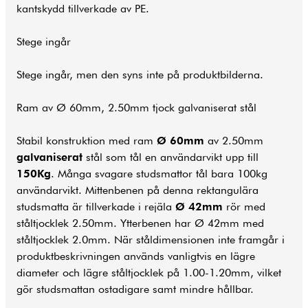
kantskydd tillverkade av PE.
Stege ingår
Stege ingår, men den syns inte på produktbilderna.
Ram av Ø 60mm, 2.50mm tjock galvaniserat stål
Stabil konstruktion med ram
Ø 60mm
av 2.50mm
galvaniserat
stål som tål en användarvikt upp till
150Kg
. Många svagare studsmattor tål bara 100kg
användarvikt. Mittenbenen på denna rektangulära
studsmatta är tillverkade i rejäla
Ø 42mm
rör med
ståltjocklek 2.50mm. Ytterbenen har Ø 42mm med
ståltjocklek 2.0mm. När ståldimensionen inte framgår i
produktbeskrivningen används vanligtvis en lägre
diameter och lägre ståltjocklek på 1.00-1.20mm, vilket
gör studsmattan ostadigare samt mindre hållbar.