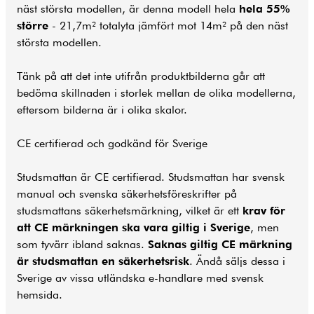
näst största modellen, är denna modell hela
hela 55%
större
- 21,7m² totalyta jämfört mot 14m² på den näst
största modellen.
Tänk på att det inte utifrån produktbilderna går att
bedöma skillnaden i storlek mellan de olika modellerna,
eftersom bilderna är i olika skalor.
CE certifierad och godkänd för Sverige
Studsmattan är CE certifierad. Studsmattan har svensk
manual och svenska säkerhetsföreskrifter på
studsmattans säkerhetsmärkning, vilket är ett
krav för
att CE märkningen ska vara giltig i Sverige
, men
som tyvärr ibland saknas.
Saknas giltig CE märkning
är studsmattan en säkerhetsrisk
. Ändå säljs dessa i
Sverige av vissa utländska e-handlare med svensk
hemsida.