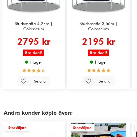
Studsmatta 4,27m |
Studsmatta 3,66m |
Colosseum
Colosseum
2795 kr
2195 kr
Bra deal!
Bra deal!
I lager
I lager
Se alla
Se alla
Andra kunder köpte även:
Storsäljare
Storsäljare