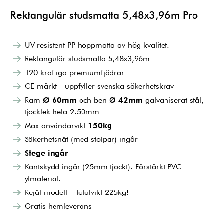
Rektangulär studsmatta 5,48x3,96m Pro
UV-resistent PP hoppmatta av hög kvalitet.
Rektangulär studsmatta 5,48x3,96m
120 kraftiga premiumfjädrar
CE märkt - uppfyller svenska säkerhetskrav
Ram
Ø 60mm
och ben
Ø 42mm
galvaniserat stål,
tjocklek hela 2.50mm
Max användarvikt
150kg
Säkerhetsnät (med stolpar) ingår
Stege ingår
Kantskydd ingår (25mm tjockt). Förstärkt PVC
ytmaterial.
Rejäl modell - Totalvikt 225kg!
Gratis hemleverans