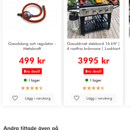
Gasolslang och regulator -
Gasoldrivet stekbord 16 kW |
Metalcraft
4 rostfria brännare | Lockhart
499 kr
3995 kr
Bra deal!
Bra deal!
I lager
I lager
Lägg i varukorg
Lägg i varukorg
Andra tittade även på