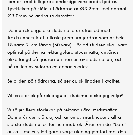
jämfört mot billigare standardgalvansierade fjädrar.
Tjockleken på stålet i fjädrarna är Ø3.2mm mot normalt
Ø3.0mm på andra studsmattor.
Denna rektangulära studsmatta är utrustad med
Trekkrunners kraftfullaste premiumfjärdrar som är hela
18 samt 21cm långa (50 varv). För att studsen skall vara
optimal på denna rektangulära studsmatta, används
olika längd på fjädrarna i hörnen av studsmattan, och
på mitten av sidorna en annan storlek.
Se bilden på fjädrarna, så ser du skillnaden i kvalitet.
Vilken storlek på rektangulär studsmatta ska jag välja?
Vi säljer flera storlekar på rektangulära studsmattor.
Denna är den största, och är en av marknadens allra
största studsmattor för hemmabruk. Även om det "bara"
är ca 1 meter ytterligare i varje riktning jämfört mot den