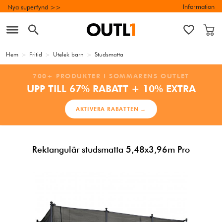
Information
Nya superfynd >>
Hem
>
Fritid
>
Utelek barn
>
Studsmatta
700+ PRODUKTER I SOMMARENS OUTLET
UPP TILL 67% RABATT + 10% EXTRA
AKTIVERA RABATTEN →
Rektangulär studsmatta 5,48x3,96m Pro