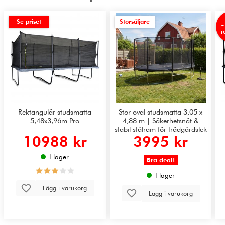
Se priset
Storsäljare
T
Rektangulär studsmatta
Stor oval studsmatta 3,05 x
5,48x3,96m Pro
4,88 m | Säkerhetsnät &
stabil stålram för trädgårdslek
10988 kr
3995 kr
| Svart
I lager
Bra deal!
I lager
Lägg i varukorg
Lägg i varukorg