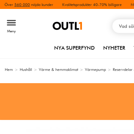
Över
560 000
nöjda kunder
Kvalitetsprodukter 40-70% billigare
N
Meny
NYA SUPERFYND
NYHETER
Hem
>
Hushåll
>
Värme & hemmaklimat
>
Värmepump
>
Reservdelar