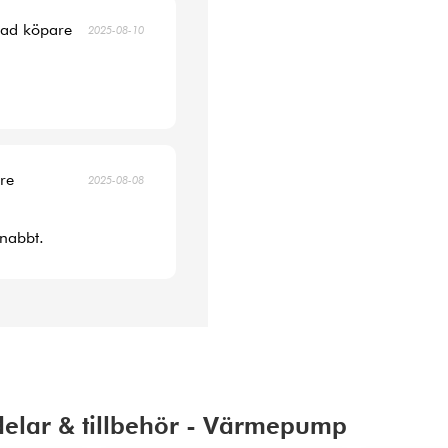
erad köpare
2025-08-10
are
2025-08-08
snabbt.
delar & tillbehör - Värmepump