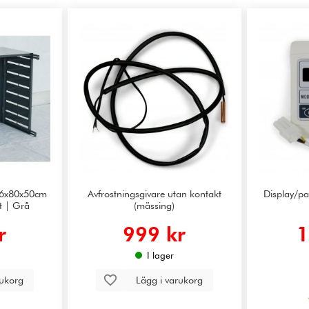
06x80x50cm
Avfrostningsgivare utan kontakt
Display/p
t | Grå
(mässing)
r
999 kr
1
I lager
rukorg
Lägg i varukorg