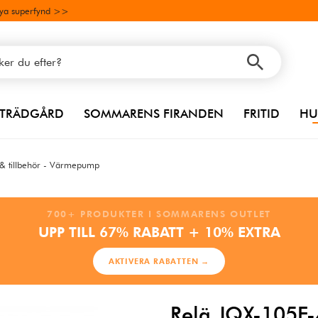
ya superfynd >>
TRÄDGÅRD
SOMMARENS FIRANDEN
FRITID
HU
 & tillbehör - Värmepump
700+ PRODUKTER I SOMMARENS OUTLET
UPP TILL 67% RABATT + 10% EXTRA
AKTIVERA RABATTEN →
Relä JQX-105F-