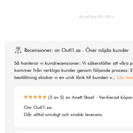
Bild på Relä JQX-105F-4
Recensioner: av Outl1.se - Över nöjda kunder
Så hanterar vi kundrecensioner: Vi säkerställer att våra 
kommer från verkliga kunder genom följande process: Ef
beställning skickar vi en unik länk till kunden v
...
Läs me
(5 av 5) av Anett Staaf - Verifierad köpa
Om Outl1.se:
Går alltid smidigt och snabb leverans