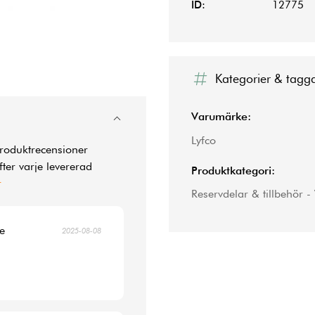
ID:
12775
Kategorier & tagg
Varumärke:
Lyfco
produktrecensioner
ter varje levererad
Produktkategori:
r
Reservdelar & tillbehör
re
2025-08-08