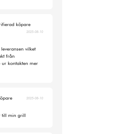
rifierad köpare
2025-08-10
 leveransen vilket
kt från
 ur kontakten mer
köpare
2025-08-10
ill min grill