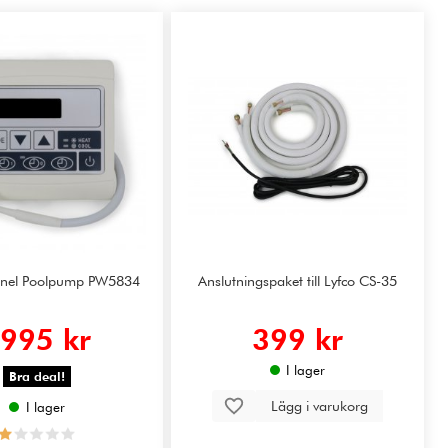
anel Poolpump PW5834
Anslutningspaket till Lyfco CS-35
995 kr
399 kr
I lager
Bra deal!
Lägg i varukorg
I lager