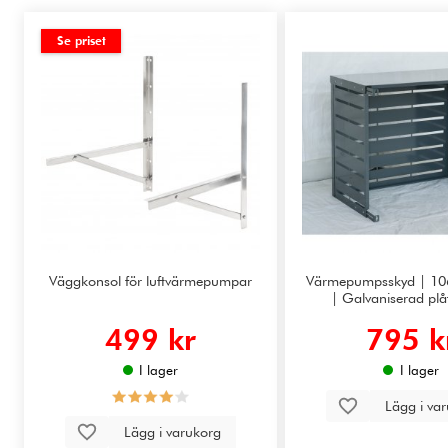
Se priset
Väggkonsol för luftvärmepumpar
Värmepumpsskyd | 1
| Galvaniserad plå
499 kr
795 k
I lager
I lager
Lägg i va
Lägg i varukorg