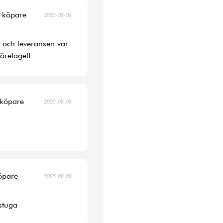
d köpare
2025-08-06
s och leveransen var
öretaget!
 köpare
2025-08-08
köpare
2025-08-08
 stuga