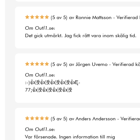
(5 av 5) av Ronnie Mattsson - Verifierad
Om Outl1.se:
Det gick utmärkt. Jag fick rätt vara inom skälig tid.
(5 av 5) av Jörgen Uvemo - Verifierad k
Om Outl1.se:
:-)👍涭👍涭👍涭👍涭👍Ę-
77;👍涭👍涭👍涭👍涭
(5 av 5) av Anders Andersson - Verifier
Om Outl1.se:
Var försenade. Ingen information till mig