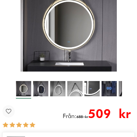
509
kr
Från:
688 kr