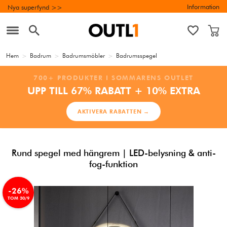
Information
Nya superfynd >>
Hem
>
Badrum
>
Badrumsmöbler
>
Badrumsspegel
700+ PRODUKTER I SOMMARENS OUTLET
UPP TILL 67% RABATT + 10% EXTRA
AKTIVERA RABATTEN →
Rund spegel med hängrem | LED-belysning & anti-
fog-funktion
-26%
TOM 30/9