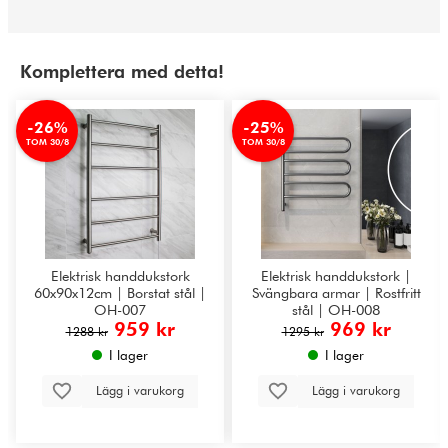
Komplettera med detta!
-26%
-25%
TOM 30/8
TOM 30/8
Elektrisk handdukstork
Elektrisk handdukstork |
60x90x12cm | Borstat stål |
Svängbara armar | Rostfritt
OH-007
stål | OH-008
959 kr
969 kr
1288 kr
1295 kr
I lager
I lager
Lägg i varukorg
Lägg i varukorg