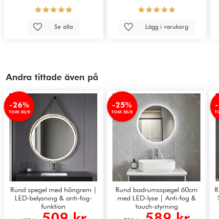
Se alla
Lägg i varukorg
Andra tittade även på
-26%
-25%
TOM 30/9
TOM 30/8
T
Rund spegel med hängrem |
Rund badrumsspegel 60cm
R
LED-belysning & anti-fog-
med LED-lyse | Anti-fog &
funktion
touch-styrning
509 kr
589 kr