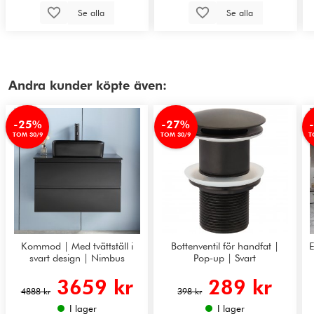
Se alla
Se alla
Andra kunder köpte även:
-25%
-27%
TOM 30/9
TOM 30/9
T
Kommod | Med tvättställ i
Bottenventil för handfat |
E
svart design | Nimbus
Pop-up | Svart
3659 kr
289 kr
4888 kr
398 kr
I lager
I lager