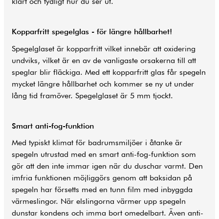
klart och tydligt hur du ser ut.
Kopparfritt spegelglas - för längre hållbarhet!
Spegelglaset är kopparfritt vilket innebär att oxidering
undviks, vilket är en av de vanligaste orsakerna till att
speglar blir fläckiga. Med ett kopparfritt glas får spegeln
mycket längre hållbarhet och kommer se ny ut under
lång tid framöver. Spegelglaset är 5 mm tjockt.
Smart anti-fog-funktion
Med typiskt klimat för badrumsmiljöer i åtanke är
spegeln utrustad med en smart anti-fog-funktion som
gör att den inte immar igen när du duschar varmt. Den
imfria funktionen möjliggörs genom att baksidan på
spegeln har försetts med en tunn film med inbyggda
värmeslingor. När elslingorna värmer upp spegeln
dunstar kondens och imma bort omedelbart. Även anti-