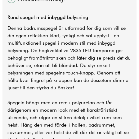
Rund spegel med inbyggd belysning
Denna
badrumsspegel
är utformad för dig som vill se
din egen reflektion klart, tydligt och väl upplyst - en
multifunktionell spegel i modern stil med inbyggd
belysning. De högkvalitativa 2835 LED-lamporna ger
behagligt framåtriktat sken och låter dig se precis det du
behöver se, utan att bli bländad. Du styr enkelt
belysningen med spegelns touch-knapp. Genom att
hålla kvar fingret på knappen kan du dessutom dimma
ljuset till den styrka du önskar!
Spegeln hängs med en rem i polyuretan och får
därigenom en modern look med ett karaktäristiskt
utseende, och utgör en stilren detalj i vilket rum som
helst. Häng den med fördel i hallen, badrummet,
sovrummet, eller var helst du vill där det är viktigt att se