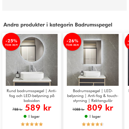
Andra produkter i kategorin Badrumsspegel
-25%
-26%
TOM 30/9
TOM 30/8
T
Rund badrumsspegel | Anti-
Badrumsspegel | LED-
fog och LED-belysning på
belysning | Anti-fog & touch-
baksidan
styrning | Rektangulär
589 kr
809 kr
788 kr
1088 kr
I lager
I lager