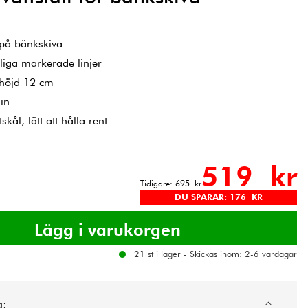
 på bänkskiva
iga markerade linjer
 höjd 12 cm
in
skål, lätt att hålla rent
519 kr
Tidigare: 695 kr
DU SPARAR: 176 KR
21 st i lager - Skickas inom: 2-6 vardagar
g: