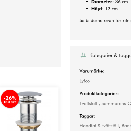
Diameter:
36 cm
Höjd:
12 cm
Se bilderna ovan för rit
Kategorier & tagg
Varumärke:
Lyfco
Produktkategorier:
-26%
Tvättställ
,
Sommarens Ou
TOM 30/9
Taggar:
Handfat & tvättställ
,
Bad