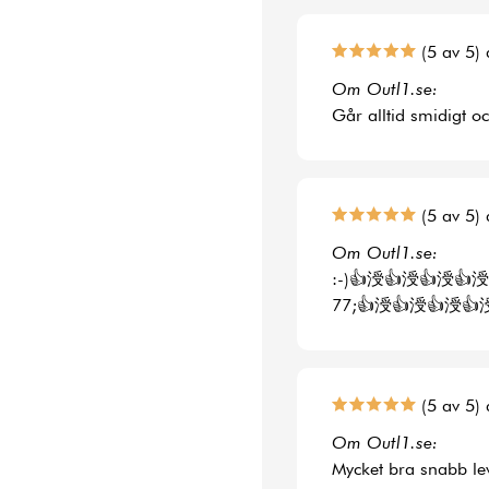
(5 av 5) 
Om Outl1.se:
Går alltid smidigt o
(5 av 5) 
Om Outl1.se:
:-)👍涭👍涭👍涭👍涭
77;👍涭👍涭👍涭👍
(5 av 5) 
Om Outl1.se:
Mycket bra snabb le