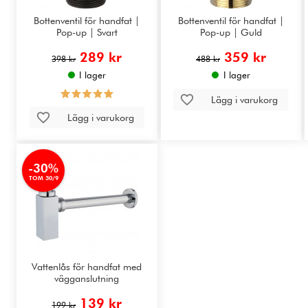
Bottenventil för handfat |
Bottenventil för handfat |
Pop-up | Svart
Pop-up | Guld
289 kr
359 kr
398 kr
488 kr
I lager
I lager
Lägg i varukorg
Lägg i varukorg
-30%
TOM 30/9
Vattenlås för handfat med
vägganslutning
139 kr
199 kr