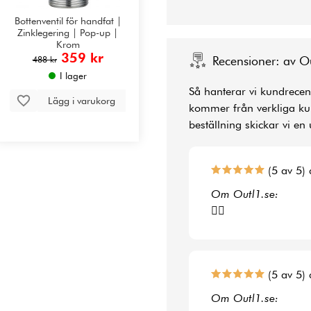
Bottenventil för handfat |
Zinklegering | Pop-up |
Krom
359 kr
Recensioner: av O
488 kr
I lager
Så hanterar vi kundrecens
Lägg i varukorg
kommer från verkliga kun
beställning skickar vi en 
(5 av 5) 
Om Outl1.se:
👍🏻
(5 av 5) 
Om Outl1.se: