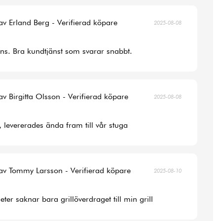
av Erland Berg - Verifierad köpare
2025-08-08
ans. Bra kundtjänst som svarar snabbt.
av Birgitta Olsson - Verifierad köpare
2025-08-08
, levererades ända fram till vår stuga
av Tommy Larsson - Verifierad köpare
2025-08-10
ter saknar bara grillöverdraget till min grill