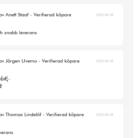
av Anett Staaf - Verifierad köpare
2025-08-08
ch snabb leverans
av Jörgen Uvemo - Verifierad köpare
2025-08-08
👍Ę-
涭
av Thomas Lindelöf - Verifierad köpare
2025-08-08
verans