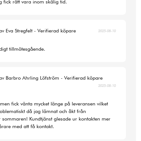
 fick rätt vara inom skälig tid.
av Eva Stregfelt - Verifierad köpare
2025-08-10
digt tillmötesgående.
av Barbro Ahrling Löfström - Verifierad köpare
2025-08-10
la men fick vänta mycket länge på leveransen vilket
roblematiskt då jag lämnat och åkt från
r sommaren! Kundtjänst glesade ur kontakten mer
rare med att få kontakt.