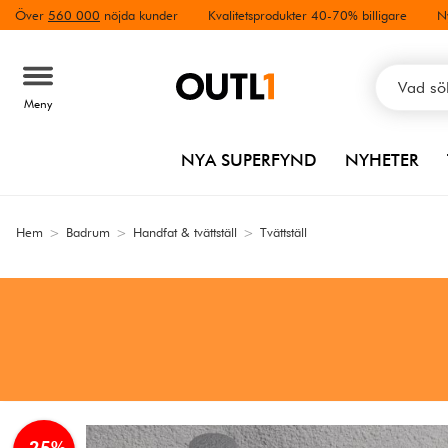
Över
560 000
nöjda kunder
Kvalitetsprodukter 40-70% billigare
N
Meny
NYA SUPERFYND
NYHETER
Hem
>
Badrum
>
Handfat & tvättställ
>
Tvättställ
-25%