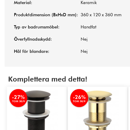
Material:
Keramik
Produktdimension (BxHxD mm):
360 x 120 x 360 mm
Typ av badrumsmöbel:
Handfat
Överfyllnadsskydd:
Nej
Hål för blandare:
Nej
Komplettera med detta!
-27%
-26%
TOM 30/9
TOM 30/9