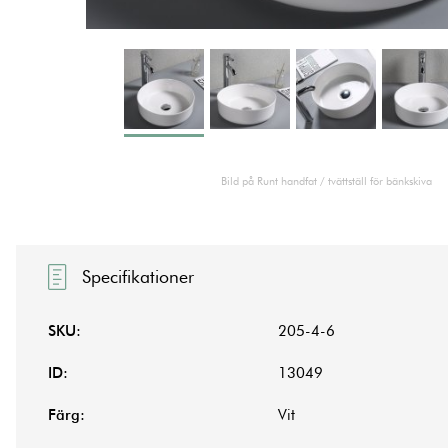
Bild på Runt handfat / tvättställ för bänkskiva
Specifikationer
SKU:
205-4-6
ID:
13049
Färg:
Vit