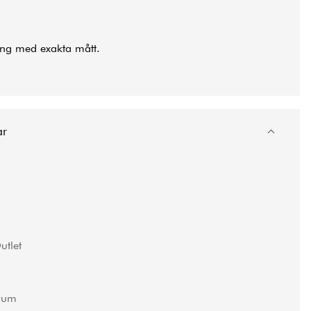
ning med exakta mått.
ar
tlet
rum