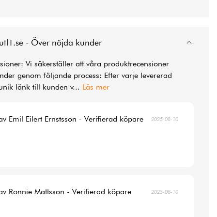
utl1.se - Över nöjda kunder
ioner: Vi säkerställer att våra produktrecensioner
der genom följande process: Efter varje levererad
unik länk till kunden v
...
Läs mer
av Emil Eilert Ernstsson - Verifierad köpare
2025-08-10
av Ronnie Mattsson - Verifierad köpare
2025-08-10