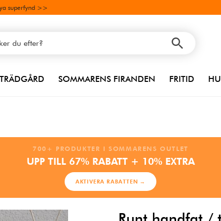
ya superfynd >>
TRÄDGÅRD
SOMMARENS FIRANDEN
FRITID
HU
700+ PRODUKTER I SOMMARENS OUTLET
UPP TILL 67% RABATT + 10% EXTRA
AKTIVERA RABATTEN →
Runt handfat / t