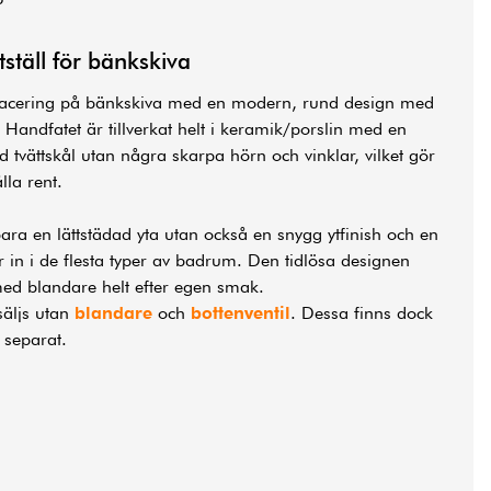
tställ för bänkskiva
placering på bänkskiva med en modern, rund design med
. Handfatet är tillverkat helt i keramik/porslin med en
d tvättskål utan några skarpa hörn och vinklar, vilket gör
ålla rent.
ara en lättstädad yta utan också en snygg ytfinish och en
r in i de flesta typer av badrum. Den tidlösa designen
ed blandare helt efter egen smak.
säljs utan
blandare
och
bottenventil
. Dessa finns dock
l separat.