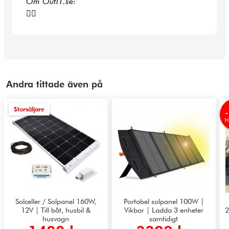
Om Outl1.se:
👍🏻
Andra tittade även på
Storsäljare
T
Solceller / Solpanel 160W,
Portabel solpanel 100W |
12V | Till båt, husbil &
Vikbar | Ladda 3 enheter
2
husvagn
samtidigt