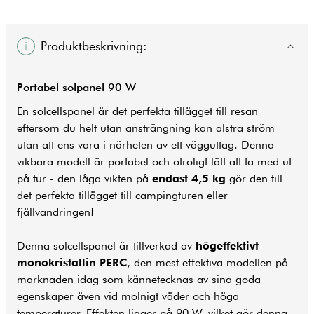
Produktbeskrivning:
Portabel solpanel 90 W
En solcellspanel är det perfekta tillägget till resan
eftersom du helt utan ansträngning kan alstra ström
utan att ens vara i närheten av ett vägguttag. Denna
vikbara modell är portabel och otroligt lätt att ta med ut
på tur - den låga vikten på
endast 4,5 kg
gör den till
det perfekta tillägget till campingturen eller
fjällvandringen!
Denna solcellspanel är tillverkad av
högeffektivt
monokristallin PERC
, den mest effektiva modellen på
marknaden idag som kännetecknas av sina goda
egenskaper även vid molnigt väder och höga
temperaturer. Effekten ligger på 90 W, vilket gör denna