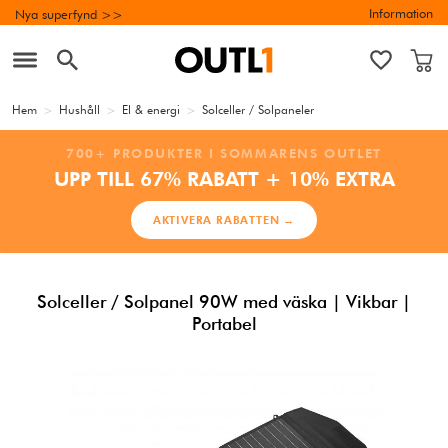
Information
Nya superfynd >>
Hem
>
Hushåll
>
El & energi
>
Solceller / Solpaneler
700+ PRODUKTER I SOMMARENS OUTLET
UPP TILL 67% RABATT + 10% EXTRA
AKTIVERA RABATTEN →
Solceller / Solpanel 90W med väska | Vikbar |
Portabel