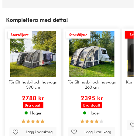
Komplettera med detta!
Storsäljare
Storsäljare
Se 
Förtält husbil och husvagn
Förtält husbil och husvagn
Komp
390 cm
260 cm
2788 kr
2395 kr
Bra deal!
Bra deal!
I lager
I lager
Lägg i varukorg
Lägg i varukorg