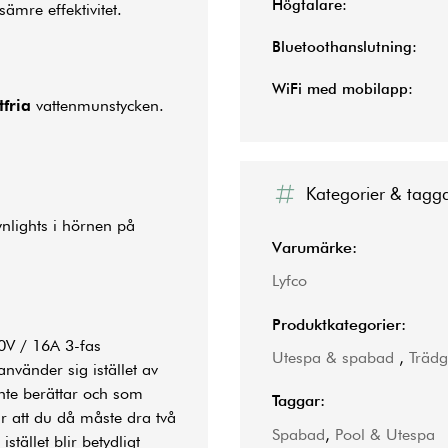
Högtalare:
mre effektivitet.
Bluetoothanslutning:
WiFi med mobilapp:
tfria
vattenmunstycken.
Kategorier & tagg
nlights i hörnen på
Varumärke:
Lyfco
Produktkategorier:
0V / 16A 3-fas
Utespa & spabad
,
Träd
vänder sig istället av
inte berättar och som
Taggar:
är att du då måste dra två
Spabad
,
Pool & Utespa
istället blir betydligt