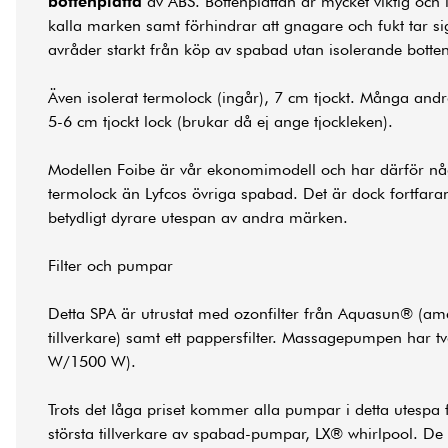
bottenplatta
av ABS. Bottenplattan är mycket viktig och 
kalla marken samt förhindrar att gnagare och fukt tar sig
avråder starkt från köp av spabad utan isolerande botten
Även isolerat termolock (ingår), 7 cm tjockt. Många and
5-6 cm tjockt lock (brukar då ej ange tjockleken).
Modellen Foibe är vår ekonomimodell och har därför nå
termolock än Lyfcos övriga spabad. Det är dock fortfar
betydligt dyrare utespan av andra märken.
Filter och pumpar
Detta SPA är utrustat med ozonfilter från Aquasun® (am
tillverkare) samt ett pappersfilter. Massagepumpen har t
W/1500 W).
Trots det låga priset kommer alla pumpar i detta utespa 
största tillverkare av spabad-pumpar, LX® whirlpool. De 