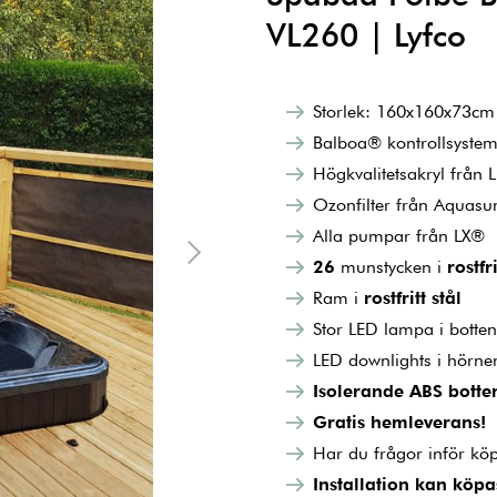
VL260 | Lyfco
Storlek: 160x160x73cm
Balboa® kontrollsyste
Högkvalitetsakryl från 
Ozonfilter från Aquas
Alla pumpar från LX®
26
munstycken i
rostfri
Ram i
rostfritt stål
Stor LED lampa i botten
LED downlights i hörnen
Isolerande ABS botte
Gratis hemleverans!
Har du frågor inför kö
Installation kan köpa