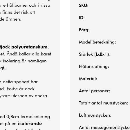
re hållbarhet och i vissa
SKU:
finns det risk att
ID:
ande ämnen.
Färg:
Modellbeteckning:
tjock polyuretanskum
.
et. Ändå kallar alla karet
Storlek (LxBxH):
ck isolering är nämligen
Nätanslutning:
gt.
Material:
h detta spabad har
ad. Foibe är dock
Antal personer:
 dyrare utespan av andra
Totalt antal munstycken:
Luftmunstycken:
med 0,8cm termoisolering
ret på en
isolerande
Antal massagemunstycke