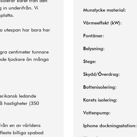
isolerar karet från den
 in underifrån. Vi
Munstycke material:
platta.
Värmeeffekt (kW):
ra utespan har bara har
Fontäner:
Belysning:
gra centimeter tunnare
ande tjockare än många
Stege:
Skydd/Överdrag:
Bottenisolering:
erikansk ledande
Karets isolering:
vå hastigheter (350
Vattenpump:
från en av världens
Iphone dockningsstation:
flesta billiga spabad