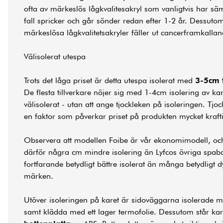
ofta av märkeslös lågkvalitesakryl som vanligtvis har säm
fall spricker och går sönder redan efter 1-2 år. Dessutom 
märkeslösa lågkvalitetsakryler fäller ut cancerframkall
Välisolerat utespa
Trots det låga priset är detta utespa isolerat med
3-5cm 
De flesta tillverkare nöjer sig med 1-4cm isolering av kar
välisolerat - utan att ange tjockleken på isoleringen. Tjo
en faktor som påverkar priset på produkten mycket krafti
Observera att modellen Foibe är vår ekonomimodell, oc
därför några cm mindre isolering än Lyfcos övriga spab
fortfarande betydligt bättre isolerat än många betydligt
märken.
Utöver isoleringen på karet är sidoväggarna isolerade 
samt klädda med ett lager termofolie. Dessutom står ka