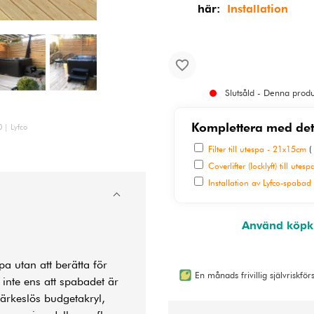
här:
Installation
Slutsåld - Denna produk
Komplettera med det
 | Lyfco
Filter till utespa - 21x15cm
(
Coverlifter (locklyft) till utesp
Installation av Lyfco-spabad
Använd köpkn
pa utan att berätta för
En månads frivillig självriskfö
 inte ens att spabadet är
ärkeslös budgetakryl,