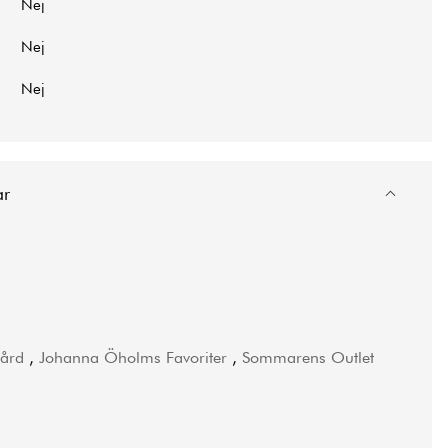
Nej
Nej
Nej
ar
gård
,
Johanna Öholms Favoriter
,
Sommarens Outlet