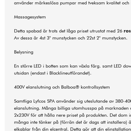
använder märkeslösa pumpar med tveksam kvalitet och sä
Massagesystem
Detta spabad är trots det låga priset utrustat med 26
ros
Av dessa är 4st 3" munstycken och 22st 2" munstycken.
Belysning
En större LED i botten som kan växla färg. samt LED dow
utsidan (endast i Blacklineutförandet).
400V elanslutning och Balboa® kontrollsystem
Samtliga Lyfcos SPA använder sig uteslutande av 380-40
elanslutning. Många billiga utomhusspa på marknaden an
2x230V för att hålla nere priset på produkten. Det dom 
många inte tänker på (förrän det är dags att installera) 
elkablar från din elcentral. Detta gör att din elinstallation 