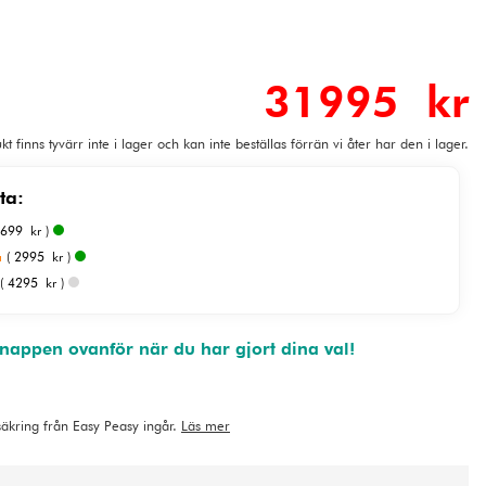
31995 kr
t finns tyvärr inte i lager och kan inte beställas förrän vi åter har den i lager.
ta:
 699 kr )
a
( 2995 kr )
( 4295 kr )
appen ovanför när du har gjort dina val!
rsäkring från Easy Peasy ingår.
Läs mer