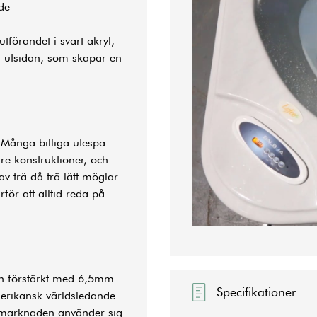
de
utförandet i svart akryl,
å utsidan, som skapar en
 Många billiga utespa
re konstruktioner, och
v trä då trä lätt möglar
för att alltid reda på
h förstärkt med 6,5mm
Specifikationer
amerikansk världsledande
på marknaden använder sig