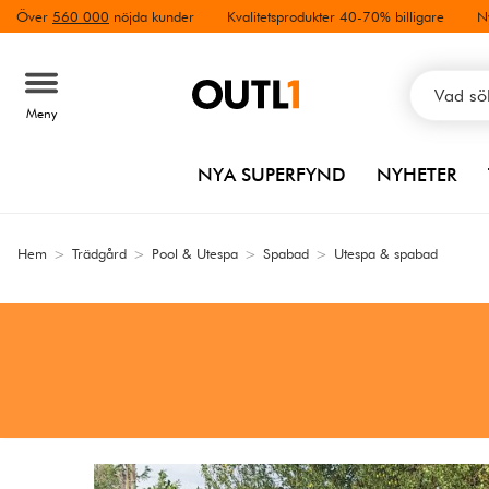
Över
560 000
nöjda kunder
Kvalitetsprodukter 40-70% billigare
N
Meny
NYA SUPERFYND
NYHETER
Hem
>
Trädgård
>
Pool & Utespa
>
Spabad
>
Utespa & spabad