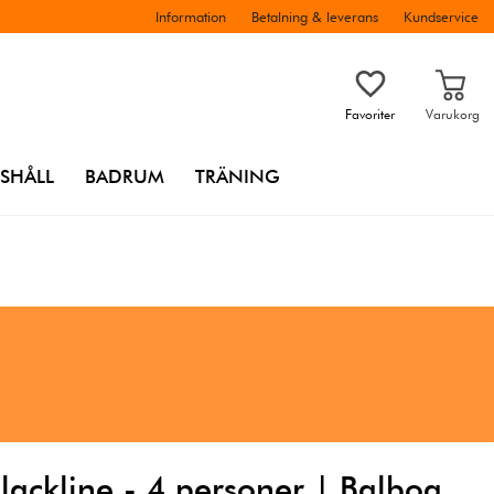
Information
Betalning & leverans
Kundservice
Favoriter
Varukorg
SHÅLL
BADRUM
TRÄNING
ackline - 4 personer | Balboa