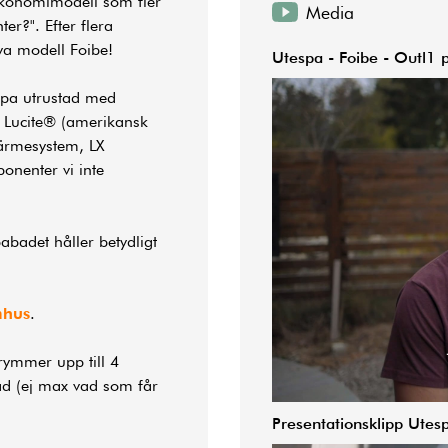
 ekonomimodell som fler
Media
?". Efter flera
ya modell Foibe!
Utespa - Foibe - Outl1 p
espa utrustad med
ån Lucite® (amerikansk
värmesystem, LX
onenter vi inte
abadet håller betydligt
mhus
.
ymmer upp till 4
rad (ej max vad som får
Presentationsklipp Utes