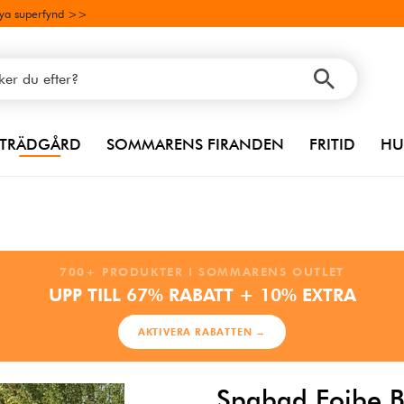
ya superfynd >>
TRÄDGÅRD
SOMMARENS FIRANDEN
FRITID
HU
700+ PRODUKTER I SOMMARENS OUTLET
UPP TILL 67% RABATT + 10% EXTRA
AKTIVERA RABATTEN →
Spabad Foibe Bl