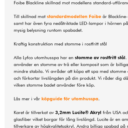
Foibe Blackline skillnad mot modellens standard-utföran
Till skillnad mot
standardmodellen Foibe
är Blackline-
samt har även fyra nedåtriktade LED-lampor i hörnen p
mysig belysning runtom spabadet.
Kraftig konstruktion med stomme i rostfritt stål
Alla Lyfco utomhusspa har en
stomme av rostfritt stål
.
använder en stomme av trä eller komposit som är billiga
mindre stabila. Vi avråder att köpa ett spa med stomme a
och förkortar livslängden på din produkt. Vi råder dig där
vilken stomme badet använder före köp.
Läs mer i vår
köpguide för utomhusspa
.
Karet är tillverkat av
3,2mm Lucite® Akryl
från USA oc
glasfiber vilket borgar för lång livslängd. Lucite är en 
tillverkare av högkvalitetsakryl. Andra billiga spabad 