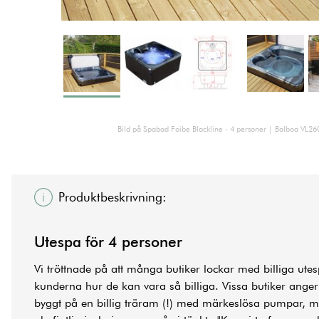
Bild på Spabad Foibe Blackline - 4 personer | Balboa VL260
Produktbeskrivning:
Utespa för 4 personer
Vi tröttnade på att många butiker lockar med billiga utes
kunderna hur de kan vara så billiga. Vissa butiker anger
byggt på en billig träram (!) med märkeslösa pumpar, m