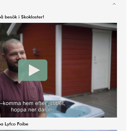
å besök i Skokloster!
pa Lyfco Foibe