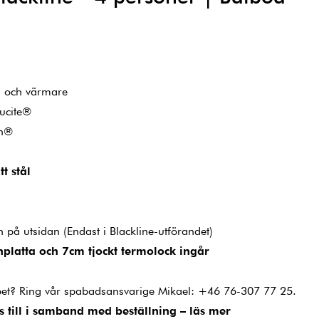
m och värmare
Lucite®
un®
tt stål
 på utsidan (Endast i Blackline-utförandet)
nplatta och 7cm tjockt termolock ingår
pet? Ring vår spabadsansvarige Mikael: +46 76-307 77 25.
s till i samband med beställning – läs mer