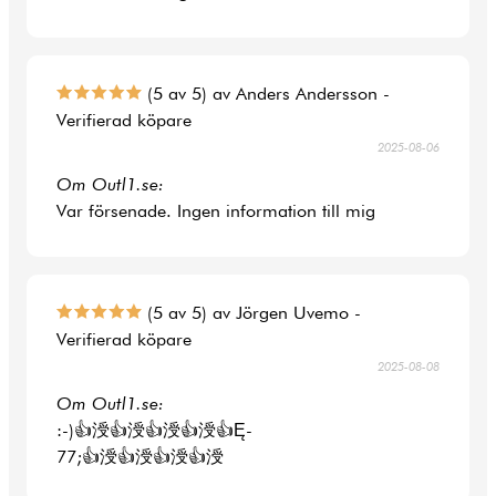
(5 av 5) av Anders Andersson -
Verifierad köpare
2025-08-06
Om Outl1.se:
Var försenade. Ingen information till mig
(5 av 5) av Jörgen Uvemo -
Verifierad köpare
2025-08-08
Om Outl1.se:
:-)👍涭👍涭👍涭👍涭👍Ę-
77;👍涭👍涭👍涭👍涭