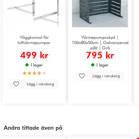
Väggkonsol för
Värmepumpsskyd |
luftvärmepumpar
106x80x50cm | Galvaniserad
plåt | Grå
499 kr
795 kr
I lager
I lager
Lägg i varukorg
Lägg i varukorg
Andra tittade även på