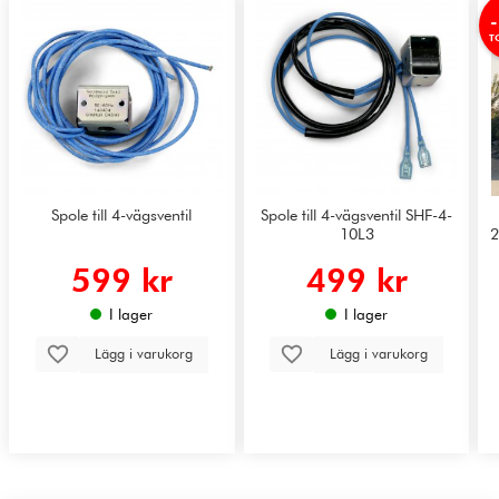
T
Spole till 4-vägsventil
Spole till 4-vägsventil SHF-4-
10L3
2
599 kr
499 kr
I lager
I lager
Lägg i varukorg
Lägg i varukorg