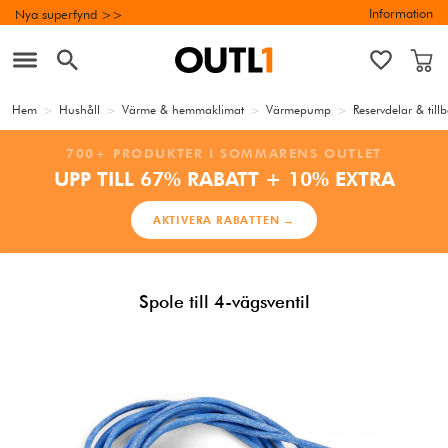
Information
Nya superfynd >>
Hem
>
Hushåll
>
Värme & hemmaklimat
>
Värmepump
>
Reservdelar & til
700+ PRODUKTER I SOMMARENS OUTLET
UPP TILL 67% RABATT + 10% EXTRA
AKTIVERA RABATTEN →
Spole till 4-vägsventil