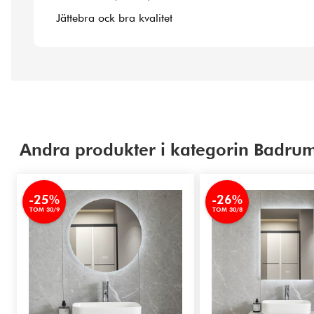
Jättebra ock bra kvalitet
Andra produkter i kategorin Badru
-25%
-26%
TOM 30/9
TOM 30/8