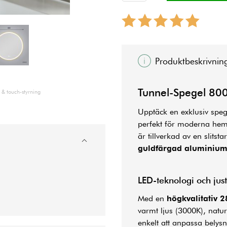
Produktbeskrivnin
Tunnel-Spegel 8
& touch-styrning
Upptäck en exklusiv spege
perfekt för moderna he
är tillverkad av en slitsta
guldfärgad aluminiu
LED-teknologi och jus
Med en
högkvalitativ 2
varmt ljus (3000K), naturl
enkelt att anpassa belysn