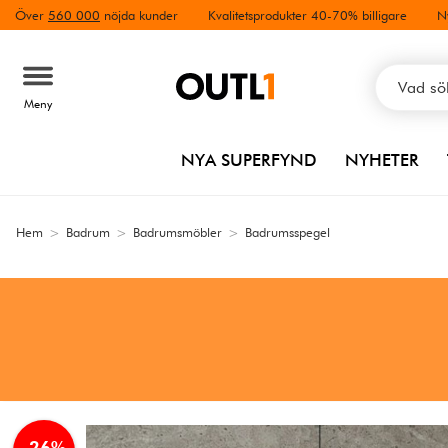
Över
560 000
nöjda kunder
Kvalitetsprodukter 40-70% billigare
N
Meny
NYA SUPERFYND
NYHETER
Hem
>
Badrum
>
Badrumsmöbler
>
Badrumsspegel
-26%