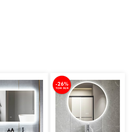
-26%
TOM 30/8