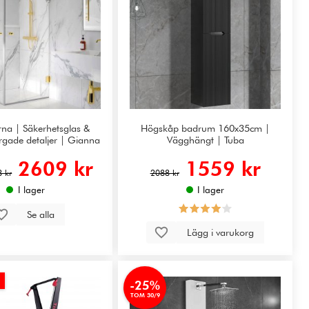
na | Säkerhetsglas &
Högskåp badrum 160x35cm |
rgade detaljer | Gianna
Vägghängt | Tuba
2609 kr
1559 kr
 kr
2088 kr
I lager
I lager
Se alla
Lägg i varukorg
-25%
TOM 30/9