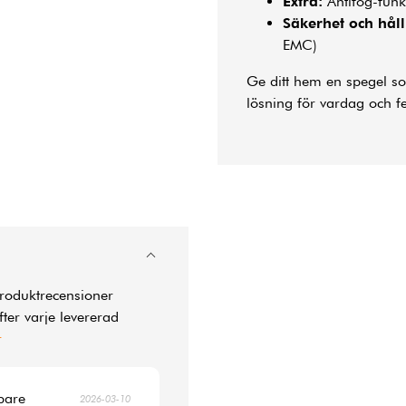
Extra:
Antifog-fun
Säkerhet och håll
EMC)
Ge ditt hem en spegel so
lösning för vardag och fe
produktrecensioner
ter varje levererad
r
pare
2026-03-10