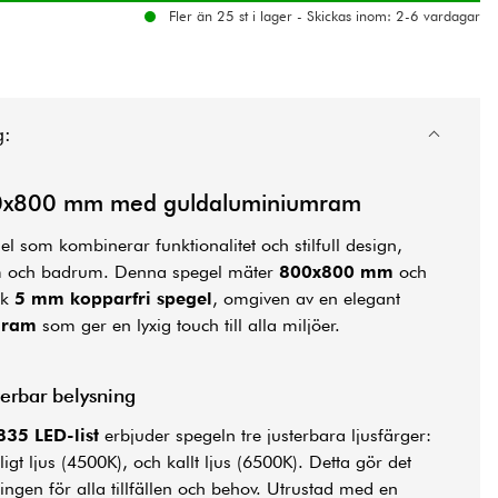
Fler än 25 st i lager - Skickas inom: 2-6 vardagar
g:
00x800 mm med guldaluminiumram
l som kombinerar funktionalitet och stilfull design,
m och
badrum
. Denna spegel mäter
800x800 mm
och
rk
5 mm kopparfri spegel
, omgiven av en elegant
mram
som ger en lyxig touch till alla miljöer.
terbar belysning
835 LED-list
erbjuder spegeln tre justerbara ljusfärger:
igt ljus (4500K), och kallt ljus (6500K). Detta gör det
ingen för alla tillfällen och behov. Utrustad med en