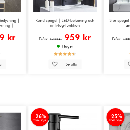
elysning |
Rund spegel | LED-belysning och
Stor spege
yrning |
anti-fog-funktion
an
r
9 kr
959 kr
Från:
Från:
1288 kr
1888
I lager
la
Se alla
-26%
-25%
TOM 30/8
TOM 30/8