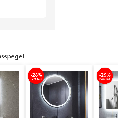
msspegel
-26%
-25%
TOM 30/8
TOM 30/8