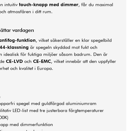
n intuitiv
touch-knapp med dimmer
, får du maximal
 och atmosfären i ditt rum.
ättar vardagen
antifog-funktion
, vilket säkerställer en klar spegelbild
P44-klassning
är spegeln skyddad mot fukt och
den idealisk för fuktiga miljöer såsom badrum. Den är
åde
CE-LVD
och
CE-EMC
, vilket innebär att den uppfyller
het och kvalitet i Europa.
m
parfri spegel med guldfärgad aluminiumram
tativ LED-list med tre justerbara färgtemperaturer
00K)
app med dimmerfunktion