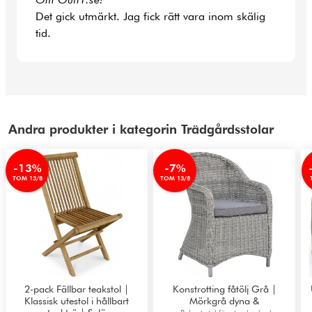
Det gick utmärkt. Jag fick rätt vara inom skälig
tid.
Andra produkter i kategorin Trädgårdsstolar
-13%
-7%
TOM 13/8
TOM 13/8
2-pack Fällbar teakstol |
Konstrotting fåtölj Grå |
Klassisk utestol i hållbart
Mörkgrå dyna &