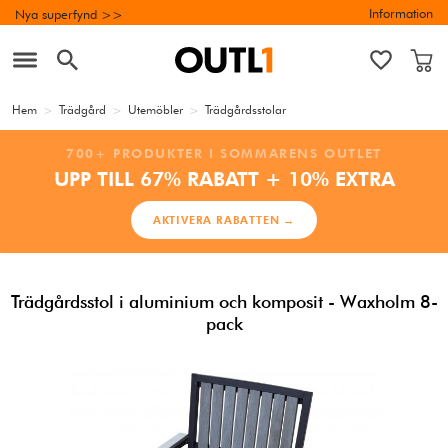
Information
Nya superfynd >>
Hem
>
Trädgård
>
Utemöbler
>
Trädgårdsstolar
700+ PRODUKTER I SOMMARENS OUTLET
UPP TILL 67% RABATT + 10% EXTRA
AKTIVERA RABATTEN →
Trädgårdsstol i aluminium och komposit - Waxholm 8-
pack