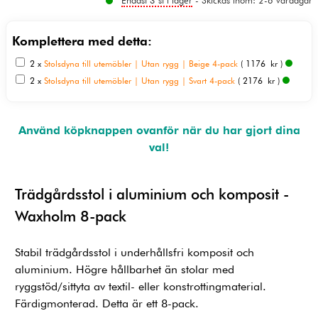
Endast 3 st i lager
- Skickas inom: 2-6 vardagar
Komplettera med detta:
2 x
Stolsdyna till utemöbler | Utan rygg | Beige 4-pack
( 1176 kr )
2 x
Stolsdyna till utemöbler | Utan rygg | Svart 4-pack
( 2176 kr )
Använd köpknappen ovanför när du har gjort dina
val!
Trädgårdsstol i aluminium och komposit -
Waxholm 8-pack
Stabil trädgårdsstol i underhållsfri komposit och
aluminium. Högre hållbarhet än stolar med
ryggstöd/sittyta av textil- eller konstrottingmaterial.
Färdigmonterad. Detta är ett 8-pack.