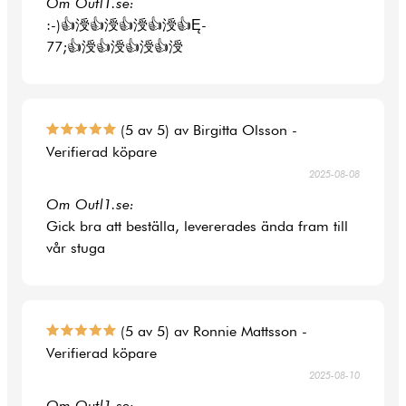
Om Outl1.se:
:-)👍涭👍涭👍涭👍涭👍Ę-
77;👍涭👍涭👍涭👍涭
(5 av 5) av Birgitta Olsson -
Verifierad köpare
2025-08-08
Om Outl1.se:
Gick bra att beställa, levererades ända fram till
vår stuga
(5 av 5) av Ronnie Mattsson -
Verifierad köpare
2025-08-10
Om Outl1.se: