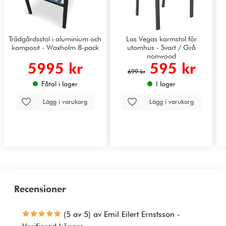
Trädgårdsstol i aluminium och
Las Vegas karmstol för
komposit - Waxholm 8-pack
utomhus - Svart / Grå
nonwood
5995 kr
595 kr
699 kr
Fåtal i lager
I lager
Lägg i varukorg
Lägg i varukorg
Recensioner
(5 av 5) av Emil Eilert Ernstsson -