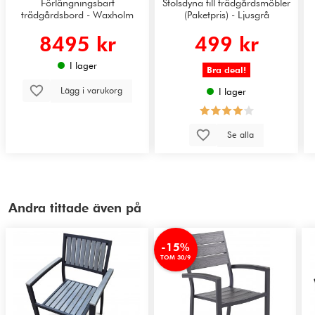
Förlängningsbart
Stolsdyna till trädgårdsmöbler
trädgårdsbord - Waxholm
(Paketpris) - Ljusgrå
8495 kr
499 kr
I lager
Bra deal!
Lägg i varukorg
I lager
Se alla
Andra tittade även på
-15%
TOM 30/9