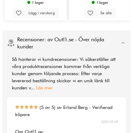
I lager
I lager
Lägg i varukorg
Se alla
Recensioner: av Outl1.se - Över nöjda
kunder
Så hanterar vi kundrecensioner: Vi säkerställer att
våra produktrecensioner kommer från verkliga
kunder genom följande process: Efter varje
levererad beställning skickar vi en unik länk till
kunden v
...
Läs mer
(5 av 5) av Erland Berg - Verifierad
köpare
2025-08-08
Om Outl1.se: