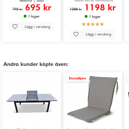
teakträ | Solö
metallstomme | Malgovik
Robust stol för utomhusbruk
695 kr
1198 kr
795 kr
1288 kr
I lager
I lager
Lägg i varukorg
Lägg i varukorg
Andra kunder köpte även:
Storsäljare