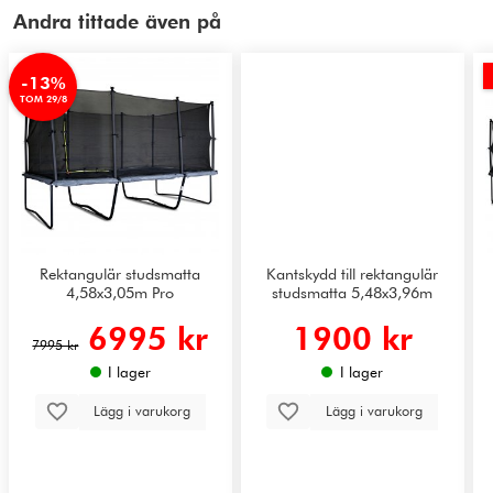
Andra tittade även på
-13%
TOM 29/8
Rektangulär studsmatta
Kantskydd till rektangulär
4,58x3,05m Pro
studsmatta 5,48x3,96m
6995 kr
1900 kr
7995 kr
I lager
I lager
Lägg i varukorg
Lägg i varukorg