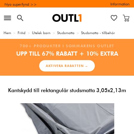
Information
Nya superfynd >>
Hem
>
Fritid
>
Utelek barn
>
Studsmatta
>
Studsmatta - tillbehör
700+ PRODUKTER I SOMMARENS OUTLET
UPP TILL 67% RABATT + 10% EXTRA
AKTIVERA RABATTEN →
Kantskydd till rektangulär studsmatta 3,05x2,13m