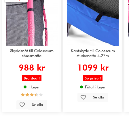
Skyddsnät till Colosseum
Kantskydd till Colosseum
studsmatta
studsmatta 4,27m
988 kr
1099 kr
Bra deal!
Se priset!
I lager
Fåtal i lager
Se alla
Se alla