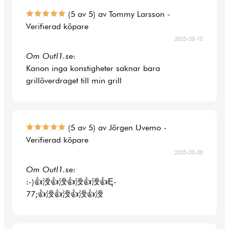
(5 av 5) av Tommy Larsson -
Verifierad köpare
2025-08-10
Om Outl1.se:
Kanon inga konstigheter saknar bara
grillöverdraget till min grill
(5 av 5) av Jörgen Uvemo -
Verifierad köpare
2025-08-08
Om Outl1.se:
:-)👍涭👍涭👍涭👍涭👍Ę-
77;👍涭👍涭👍涭👍涭