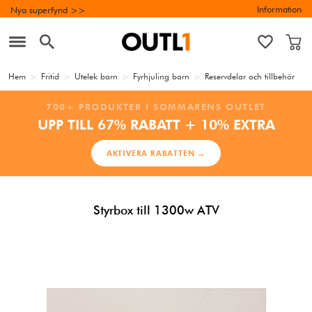
Information
Nya superfynd >>
Hem
>
Fritid
>
Utelek barn
>
Fyrhjuling barn
>
Reservdelar och tillbehör
700+ PRODUKTER I SOMMARENS OUTLET
UPP TILL 67% RABATT + 10% EXTRA
AKTIVERA RABATTEN →
Styrbox till 1300w ATV