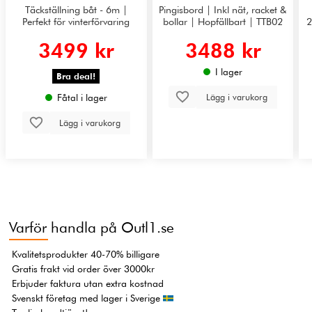
Täckställning båt - 6m |
Pingisbord | Inkl nät, racket &
Perfekt för vinterförvaring
bollar | Hopfällbart | TTB02
2
3499 kr
3488 kr
I lager
Bra deal!
Lägg i varukorg
Fåtal i lager
Lägg i varukorg
Varför handla på Outl1.se
Kvalitetsprodukter 40-70% billigare
Gratis frakt vid order över 3000kr
Erbjuder faktura utan extra kostnad
Svenskt företag med lager i Sverige