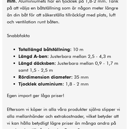
mm.
Aluminiumets har en tjocklek på 1,8-2 mm. Tänk
på att välja en båtställning som är någon meter längre
än din båt för att säkerställa tillräckligt med plats, luft
och ventilation runt båten.
Snabbfakta
Totallängd båtställning:
10 m
Längd A-ben:
Justerbara mellan 2,5 - 4,3 m
Längd däcksben:
Justerbara mellan 0,9 - 1,7 m
samt 1,5 - 2,5 m
Rördimension diameter:
35 mm
Tjocklek aluminium:
1,8 - 2 mm
Egen import ger låga priser!
Eftersom vi köper in alla våra produkter själva slipper vi
alla mellanhänder och extrakostnader, vilket betyder att
vi kan hålla betydligt lägre priser än många andra på