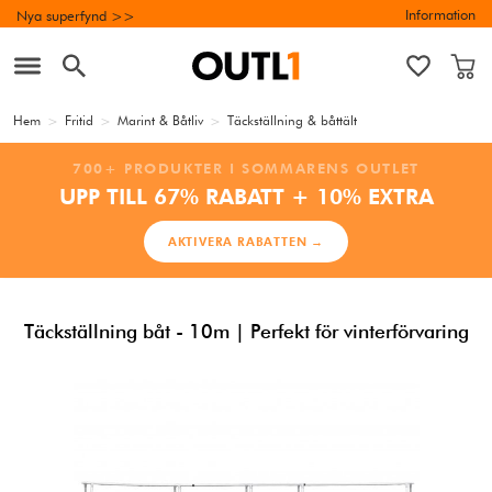
Information
Nya superfynd >>
Hem
>
Fritid
>
Marint & Båtliv
>
Täckställning & båttält
700+ PRODUKTER I SOMMARENS OUTLET
UPP TILL 67% RABATT + 10% EXTRA
AKTIVERA RABATTEN →
Täckställning båt - 10m | Perfekt för vinterförvaring