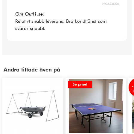
2025-08-08
Om Outl1.se:
Relativt snabb leverans. Bra kundtjänst som
svarar snabbt.
Andra tittade även på
Se priset
T