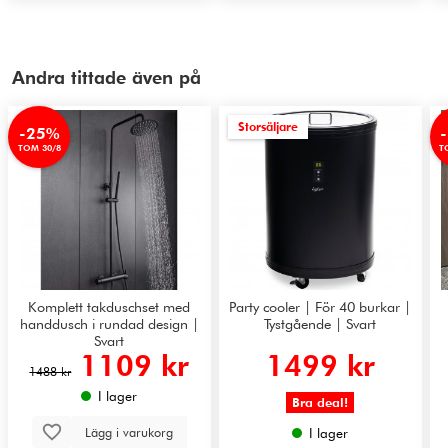
Andra tittade även på
Storsäljare
-25%
TOM 30/8
T
Komplett takduschset med
Party cooler | För 40 burkar |
handdusch i rundad design |
Tystgående | Svart
Svart
1109 kr
1499 kr
1488 kr
I lager
Bra deal!
Lägg i varukorg
I lager