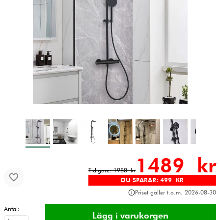
1489 kr
Tidigare: 1988 kr
DU SPARAR: 499 KR
Priset gäller t.o.m. 2026-08-30
Antal: