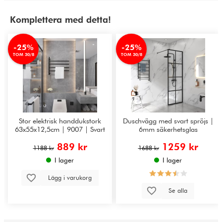
Komplettera med detta!
-25%
-25%
TOM 30/8
TOM 30/8
Stor elektrisk handdukstork
Duschvägg med svart spröjs |
63x55x12,5cm | 9007 | Svart
6mm säkerhetsglas
889 kr
1259 kr
1188 kr
1688 kr
I lager
I lager
Lägg i varukorg
Se alla