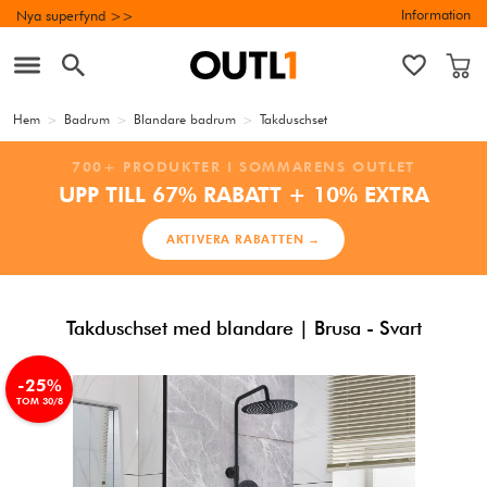
Information
Nya superfynd >>
Hem
>
Badrum
>
Blandare badrum
>
Takduschset
700+ PRODUKTER I SOMMARENS OUTLET
UPP TILL 67% RABATT + 10% EXTRA
AKTIVERA RABATTEN →
Takduschset med blandare | Brusa - Svart
-25%
TOM 30/8