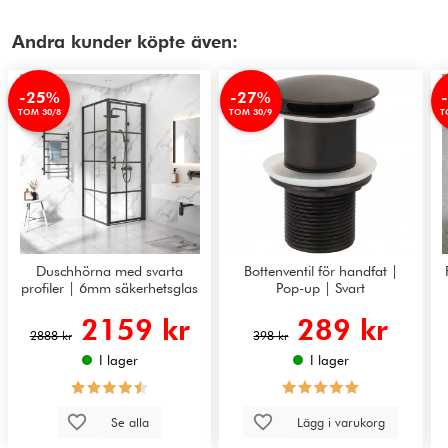
Andra kunder köpte även:
-25%
-27%
TOM 30/8
TOM 30/9
T
Duschhörna med svarta
Bottenventil för handfat |
profiler | 6mm säkerhetsglas
Pop-up | Svart
2159 kr
289 kr
2888 kr
398 kr
I lager
I lager
Se alla
Lägg i varukorg