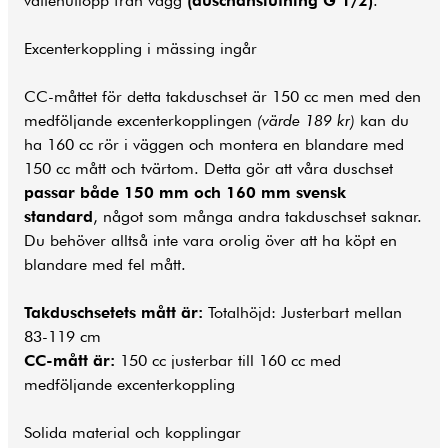
vattenutlopp från vägg
(duschanslutning G 1/2)
.
Excenterkoppling i mässing ingår
CC-måttet för detta takduschset är 150 cc men med den
medföljande excenterkopplingen
(värde 189 kr)
kan du
ha 160 cc rör i väggen och montera en blandare med
150 cc mått och tvärtom. Detta gör att våra duschset
passar både 150 mm och 160 mm svensk
standard
, något som många andra takduschset saknar.
Du behöver alltså inte vara orolig över att ha köpt en
blandare med fel mått.
Takduschsetets mått är:
Totalhöjd: Justerbart mellan
83-119 cm
CC-mått är:
150 cc justerbar till 160 cc med
medföljande excenterkoppling
Solida material och kopplingar