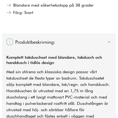
Blandare med säkerhetsstopp på 38 grader
Färg: Svart
Produktbeskrivning:
Komplett takduschset med blandare, takdusch och
handdusch i tidlös design
Med sin stilrena och klassiska design passar vårt
takduschset de flesta typer av badrum. Takduschsetet
säljs komplett med blandare, tak/regn- och handdusch.
Handduschen är utrustad med en 1,75 m lång
duschslang i ett lyxigt mattsvart PVC-material och med
handtag i pulverlackerad rostfritt stål. Duschstången är
utrustad med höj- och sänkbar hållare för
duschhandtaget och fästes enkelt i väggen med