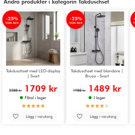
Andra produkter i kategorin Takduschset
-25%
-25%
TOM 30/8
TOM 30/8
T
Takduschset med LED-display
Takduschset med blandare |
| Svart
Brusa - Svart
1709 kr
1489 kr
2288 kr
1988 kr
Fåtal i lager
I lager
Lägg i varukorg
Lägg i varukorg